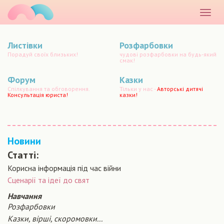
маматато
Розкр
меню
Листівки
Розфарбовки
Порадуй своїх близьких!
чудові розфарбовки на будь-який
смак!
Форум
Казки
Спілкування та обговорення.
Тільки у нас -
Авторські дитячі
Консультація юриста!
казки!
Новини
Статті:
Корисна інформація під час війни
Сценарiї та iдеї до свят
Навчання
Розфарбовки
Казки, вірші, скоромовки...