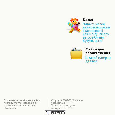
Казки
Читайте малечі
неймовірно цікаві
і захоплюючі
казки від нашого
автора Олени
Кукуєвицької
Файли для
завантаження
Цікавий матеріал
для вас
|
При використаннi матерiалiв з
Copyright 2007-2026 Mama-
порталу mama-tato.com.ua
tato.com.ua
активне посилання на нас
Усі права захищено.
обов'язкове.
All rights reserverd.