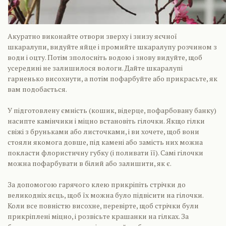
Акуратно виконайте отвори зверху і знизу яєчної
шкаралупи, видуйте яйце і промийте шкаралупу розчином з
води і оцту. Потім зполосніть водою і знову видуйте, щоб
усередині не залишилося вологи. Дайте шкаралупі
гарненько висохнути, а потім пофарбуйте або прикрасьте, як
вам подобається.
У підготовлену ємність (кошик, відерце, пофарбовану банку)
насипте камінчики і міцно встановіть гілочки. Якщо гілки
свіжі з бруньками або листочками, і ви хочете, щоб вони
стояли якомога довше, під камені або замість них можна
покласти флористичну губку (і поливати її). Самі гілочки
можна пофарбувати в білий або залишити, як є.
За допомогою гарячого клею прикріпіть стрічки до
великодніх яєць, щоб їх можна було підвісити на гілочки.
Коли все повністю висохне, перевірте, щоб стрічки були
прикріплені міцно, і розвісьте крашанки на гілках. За