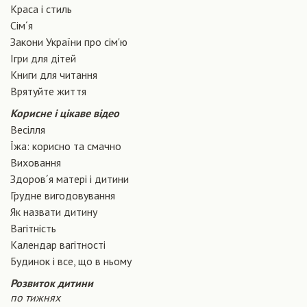
Краса і стиль
Сiм´я
Закони України про сiм'ю
Ігри для дітей
Книги для читання
Врятуйте життя
Корисне і цікаве відео
Весілля
Їжа: корисно та смачно
Виховання
Здоров´я матері і дитини
Грудне вигодовування
Як назвати дитину
Вагiтнiсть
Календар вагітності
Будинок і все, що в ньому
Розвиток дитини
по тижнях