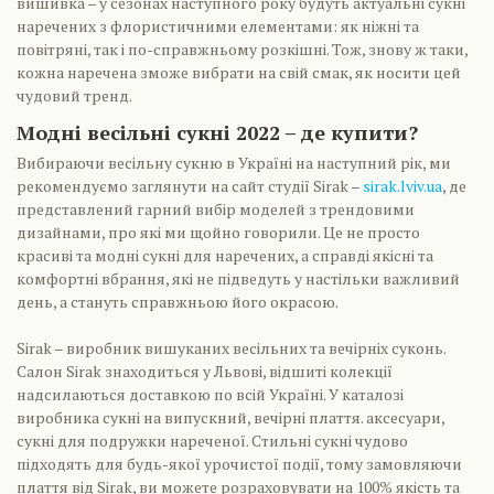
вишивка – у сезонах наступного року будуть актуальні сукні
наречених з флористичними елементами: як ніжні та
повітряні, так і по-справжньому розкішні. Тож, знову ж таки,
кожна наречена зможе вибрати на свій смак, як носити цей
чудовий тренд.
Модні весільні сукні 2022 – де купити?
Вибираючи весільну сукню в Україні на наступний рік, ми
рекомендуємо заглянути на сайт студії Sirak –
sirak.lviv.ua
, де
представлений гарний вибір моделей з трендовими
дизайнами, про які ми щойно говорили. Це не просто
красиві та модні сукні для наречених, а справді якісні та
комфортні вбрання, які не підведуть у настільки важливий
день, а стануть справжньою його окрасою.
Sirak – виробник вишуканих весільних та вечірніх суконь.
Салон Sirak знаходиться у Львові, відшиті колекції
надсилаються доставкою по всій Україні. У каталозі
виробника сукні на випускний, вечірні плаття. аксесуари,
сукні для подружки нареченої. Стильні сукні чудово
підходять для будь-якої урочистої події, тому замовляючи
плаття від Sirak, ви можете розраховувати на 100% якість та