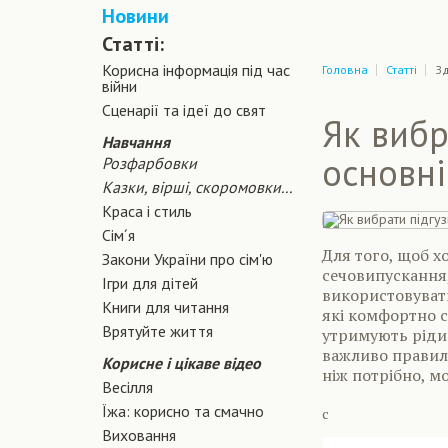
Новини
Статті:
Корисна інформація під час
Головна
Статті
Зд
війни
Сценарiї та iдеї до свят
Як вибр
Навчання
основні
Розфарбовки
Казки, вірші, скоромовки...
Краса і стиль
Сiм´я
Для того, щоб х
Закони України про сiм'ю
сечовипускання
Ігри для дітей
використовува
Книги для читання
які комфортно си
Врятуйте життя
утримують рідин
важливо правиль
Корисне і цікаве відео
ніж потрібно, м
Весілля
Їжа: корисно та смачно
с
Виховання