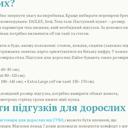
их?
но звернути увагу на виробника. Краще вибирати перевірені бре
екомендували: DAILEE, Seni, Tena та ін. Наступний пункт — розмір.
 параметри тіла людини, якій необхідний підгузок. За допомого
чки потрібно визначити об’єм талії та стегон.
ти в будь-якому положенні: стоячи, лежачи, сидячи (залежно ві
З отриманих значень варто орієнтуватися на більшу цифру. У кожно
змірна сітка. Підгузки для дорослих Dailee бувають таких розмірі
ї 60–85 см);
ії 80–120 см);
 100–145 см); • Extra Large (об’єм талії 130–170 см).
повідний розмір підгузка, потрібно виміряти обхват живота,
етрову стрічку трохи нижче лінії пупка.
ги підгузків для дорослих
чні товари для дорослих від СУХО
, і можете бути впевнені, що
товари. Магазин понад 7 років допомагає повернути комфорт у жи