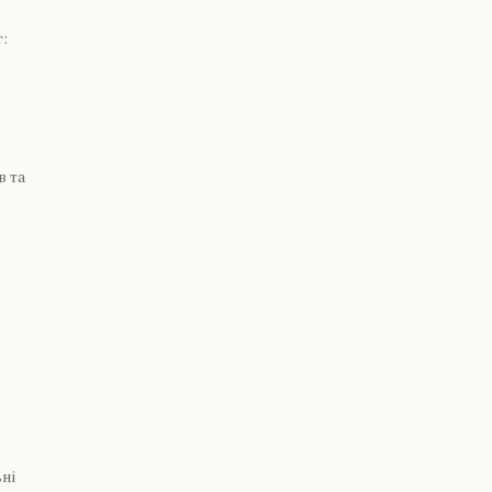
:
в та
ні