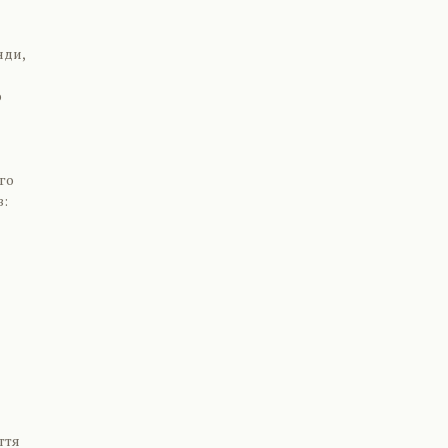
нди,
ю
д
го
в:
ття