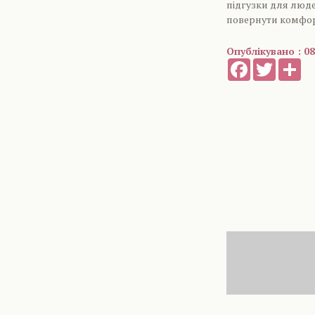
підгузки для люде
повернути комфорт
Опублікувано : 08
Facebook
Twitter
Sh