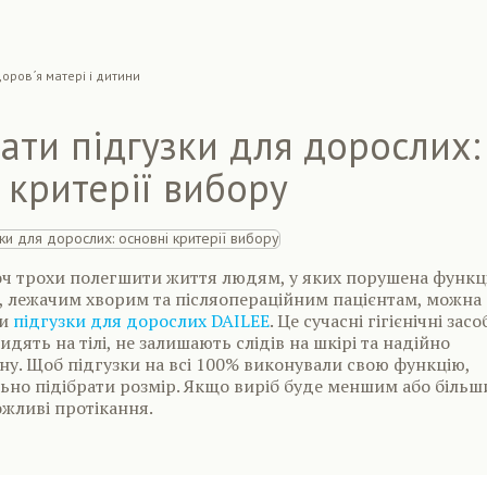
оров´я матері і дитини
ати підгузки для дорослих:
 критерії вибору
оч трохи полегшити життя людям, у яких порушена функц
, лежачим хворим та післяопераційним пацієнтам, можна
ти
підгузки для дорослих DAILEE
. Це сучасні гігієнічні засо
дять на тілі, не залишають слідів на шкірі та надійно
у. Щоб підгузки на всі 100% виконували свою функцію,
но підібрати розмір. Якщо виріб буде меншим або більш
ожливі протікання.