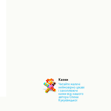
Казки
Читайте малечі
неймовірно цікаві
і захоплюючі
казки від нашого
автора Олени
Кукуєвицької