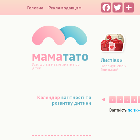
Facebook
Twitter
Sh
Головна
Рекламодавцям
мама
тато
Листівки
Усе, що ви маєте знати про
Порадуй своїх
дітей
близьких!
Календар
вагітності та
Назад
1
2
3
4
розвитку дитини
Вагітність
по ти