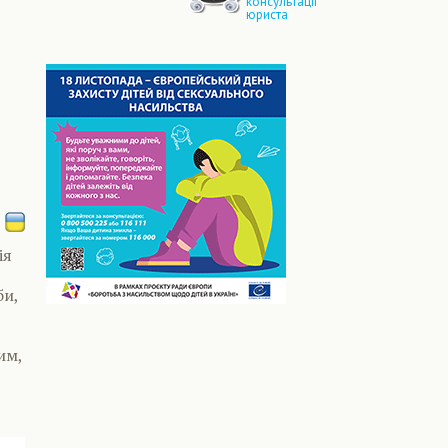
консультації
юриста
ія
би,
им,