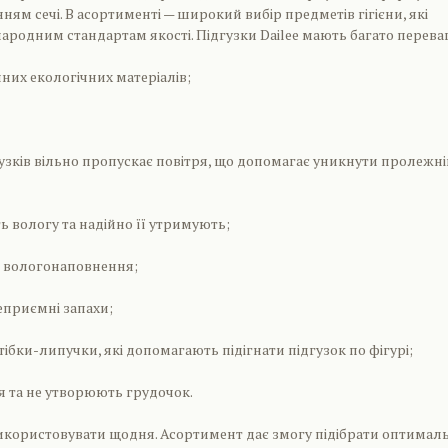
ням сечі. В асортименті — широкий вибір предметів гігієни, які
ародним стандартам якості. Підгузки Dailee мають багато переваг
чних екологічних матеріалів;
гузків вільно пропускає повітря, що допомагає уникнути пролежні
 вологу та надійно її утримують;
р вологонаповнення;
еприємні запахи;
тібки-липучки, які допомагають підігнати підгузок по фігурі;
я та не утворюють грудочок.
икористовувати щодня. Асортимент дає змогу підібрати оптималь