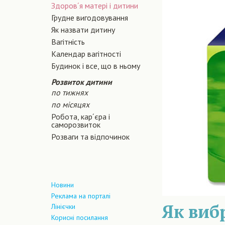
Здоров´я матері і дитини
Грудне вигодовування
Як назвати дитину
Вагiтнiсть
Календар вагітності
Будинок і все, що в ньому
Розвиток дитини
по тижнях
по місяцях
Робота, кар´єра і
саморозвиток
Розваги та відпочинок
Новини
Реклама на порталі
Як виб
Лінієчки
Корисні посилання