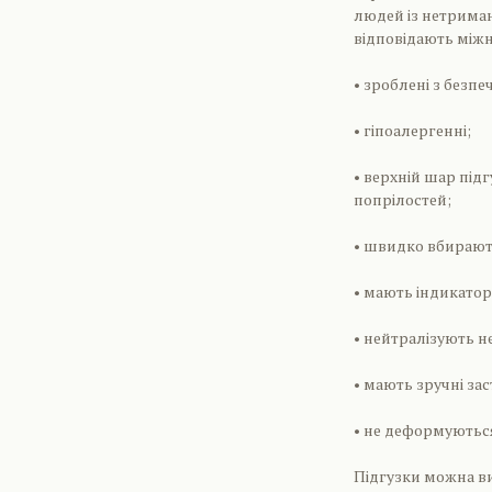
людей із нетриман
відповідають міжн
• зроблені з безпе
• гіпоалергенні;
• верхній шар під
попрілостей;
• швидко вбирають
• мають індикато
• нейтралізують н
• мають зручні зас
• не деформуютьс
Підгузки можна в