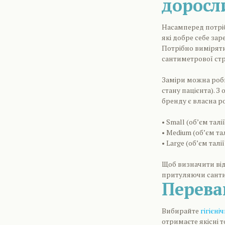
доросл
Насамперед потріб
які добре себе зар
Потрібно виміряти
сантиметрової стрі
Заміри можна роби
стану пацієнта). 
бренду є власна ро
• Small (об’єм талі
• Medium (об’єм тал
• Large (об’єм талії
Щоб визначити від
притуляючи сантим
Перева
Вибирайте
гігієні
отримаєте якісні 