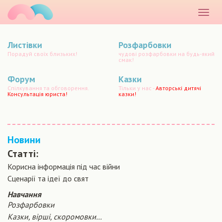
маматато
Розкр
меню
Листівки
Розфарбовки
Порадуй своїх близьких!
чудові розфарбовки на будь-який
смак!
Форум
Казки
Спілкування та обговорення.
Тільки у нас -
Авторські дитячі
Консультація юриста!
казки!
Новини
Статті:
Корисна інформація під час війни
Сценарiї та iдеї до свят
Навчання
Розфарбовки
Казки, вірші, скоромовки...