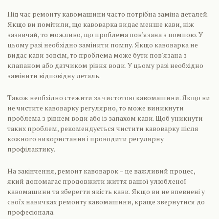
Під час ремонту кавомашини часто потрібна заміна деталей.
Якщо ви помітили, що кавоварка видає менше кави, ніж
зазвичай, то можливо, що проблема пов'язана з помпою. У
цьому разі необхідно замінити помпу. Якщо кавоварка не
видає кави зовсім, то проблема може бути пов'язана з
клапаном або датчиком рівня води. У цьому разі необхідно
замінити відповідну деталь.
Також необхідно стежити за чистотою кавомашини. Якщо ви
не чистите кавоварку регулярно, то може виникнути
проблема з рівнем води або із запахом кави. Щоб уникнути
таких проблем, рекомендується чистити кавоварку після
кожного використання і проводити регулярну
профілактику.
На закінчення, ремонт кавоварок – це важливий процес,
який допомагає продовжити життя вашої улюбленої
кавомашини та зберегти якість кави. Якщо ви не впевнені у
своїх навичках ремонту кавомашини, краще звернутися до
професіонала.