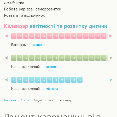
по місяцях
Робота, кар´єра і саморозвиток
Розваги та відпочинок
Календар
вагітності та розвитку дитини
Назад
В
1
2
3
4
5
6
7
8
9
10
11
12
13
14
15
16
17
1
Вагітність
по тижнях
Назад
В
1
2
3
4
5
6
7
8
9
10
11
12
13
14
15
16
17
1
Новонароджений
по тижнях
Назад
В
1
2
3
4
5
6
7
8
9
10
11
12
Новонароджений
по місяцях
Головна
Статті
Будинок і все, що в ньому
Ремонт кавомашин від