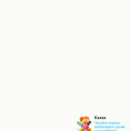
Казки
Читайте малечі
неймовірно цікаві
і захоплюючі