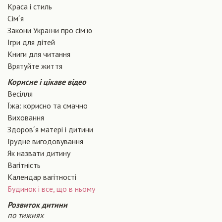
Краса і стиль
Сiм´я
Закони України про сiм'ю
Ігри для дітей
Книги для читання
Врятуйте життя
Корисне і цікаве відео
Весілля
Їжа: корисно та смачно
Виховання
Здоров´я матері і дитини
Грудне вигодовування
Як назвати дитину
Вагiтнiсть
Календар вагітності
Будинок і все, що в ньому
Розвиток дитини
по тижнях