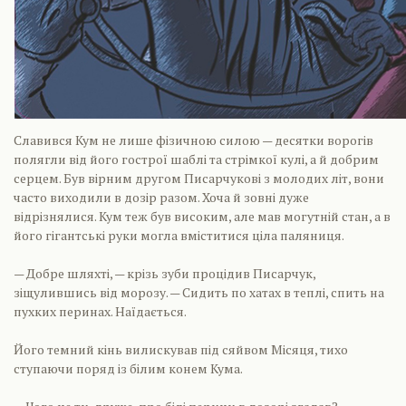
Славився Кум не лише фізичною силою — десятки ворогів
полягли від його гострої шаблі та стрімкої кулі, а й добрим
серцем. Був вірним другом Писарчукові з молодих літ, вони
часто виходили в дозір разом. Хоча й зовні дуже
відрізнялися. Кум теж був високим, але мав могутній стан, а в
його гігантські руки могла вміститися ціла паляниця.
— Добре шляхті, — крізь зуби процідив Писарчук,
зіщулившись від морозу. — Сидить по хатах в теплі, спить на
пухких перинах. Наїдається.
Його темний кінь вилискував під сяйвом Місяця, тихо
ступаючи поряд із білим конем Кума.