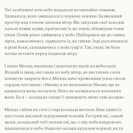
Тієї особливої ночі небо видалося незвичайно темним.
Здавалося, воно змішалося із чорною землею. Безмежний
простір над степом захопив вітер. Він запускав свої холодні
пальці поміж кущів, притискав їх до землі, обламував тонкі
гілки. Потім різко здіймався у небо. Підбирався аж до самих
зірок, намагаючись задмухати їх, як свічки. Зорі розсипалися
в різні боки, складаючись у нові сузір’я. Так, укупі, їм було
легше встояти перед подихом вітру.
І лише Місяць впевнено і непохитно висів на небосхилі.
Жодній із хмар, які ганяв по небу вітер, не вистачало сили
повністю закрити його. Місяць наче промовляв усією своєю
гордою поставою: «Нікому я не вклоняюся. Нікому ще не
вдавалося мене погасити. Ніхто не насмілиться полонити
мене. Бо я — козацьке сонце! І захищають мене самі козаки».
Місяць світив на степ і старі козацькі могили. Біля однієї із
них стояв високий худорлявий чоловік. Гострий ніс, запалі
щоки, козацький чуб і великі очі, що з-під лоба напружено
вдивлялися в небо. Навколо козака кружляв чорний, як та