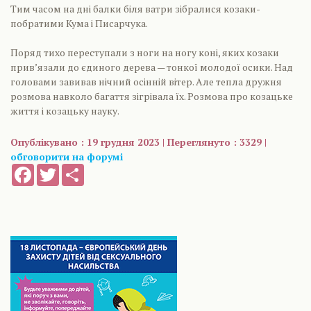
Тим часом на дні балки біля ватри зібралися козаки-
побратими Кума і Писарчука.
Поряд тихо переступали з ноги на ногу коні, яких козаки
прив’язали до єдиного дерева — тонкої молодої осики. Над
головами завивав нічний осінній вітер. Але тепла дружня
розмова навколо багаття зігрівала їх. Розмова про козацьке
життя і козацьку науку.
Опублікувано : 19 грудня 2023 | Переглянуто : 3329 |
обговорити на форумі
Facebook
Twitter
Share