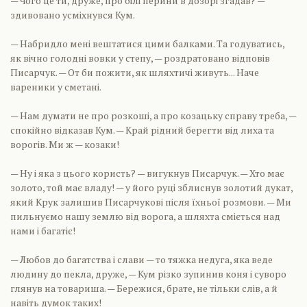
— Чого це ти, друже, про білі перини в дозорі згадав? —
здивовано усміхнувся Кум.
— Набридло мені вештатися цими балками. Та годуватись,
як вічно голодні вовки у степу, — роздратовано відповів
Писарчук. — От би пожити, як шляхтичі живуть... Наче
вареники у сметані.
— Нам думати не про розкоші, а про козацьку справу треба, —
спокійно відказав Кум. — Край рідний берегти від лиха та
ворогів. Ми ж — козаки!
— Ну і яка з цього користь? — вигукнув Писарчук. — Хто має
золото, той має владу! — у його руці зблиснув золотий дукат,
який Крук залишив Писарчукові після їхньої розмови. — Ми
пильнуємо нашу землю від ворога, а шляхта сміється над
нами і багатіє!
— Любов до багатства і слави — то тяжка недуга, яка веде
людину до пекла, друже, — Кум різко зупинив коня і суворо
глянув на товариша. — Бережися, брате, не тільки слів, а й
навіть думок таких!