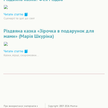
Читати статтю
Сценарiї та iдеї до свят
Різдвяна казка «Зірочка в подарунок для
мами» (Марія Шкуріна)
Читати статтю
Казки, вірші, скоромовки...
|
При використаннi матерiалiв з
Copyright 2007-2026 Mama-