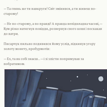
— Та глянь же ти навкруги! Світ змінився, а ти живеш по-
старому!
— Не по-старому, а по правді! А правда непідвладна часові, —
Кум різко натягнув повіддя, розвернув свого коня і поскакав
до ватри.
Писарчук пильно подивився йому услід, підкинув угору
золоту монету, пробурмотів:
— Ех, та як собі знаєш... — і зі злістю попрямував за
побратимом.