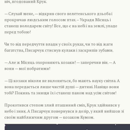
ніч, вгодований Крук.
— Слухай мене, — відкрив свого велетенського дзьоба і
прокричав людським голосом птах. – Укради Місяць і
станеш володарем світу! Все, що є на небі і на землі, упаде
перед тобою!
Чи то від передчуття влади у своїх руках, чи то від жаги
багатства, Писарчук стиснув кулаки і заскрипів зубами.
— Але ж Місяць охороняють козаки! — заперечив він. — А
вони — мої побратими!
— Ці козаки ніколи не вклоняться, бо мають науку світла. А
вона передається лише чистій душі — дитині. Навіщо вони
тобі? Покинь та знищи їх і станеш паном над усім світом!
Прокотився степом злий пташиний сміх, Крук здійнявся у
небо і зник. А Писарчук повернувся в дозір, у який вийшов зі
своїм найближчим другом — козаком Кумом.