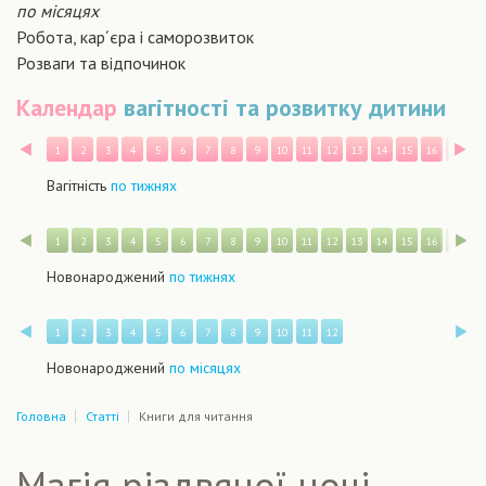
по місяцях
Робота, кар´єра і саморозвиток
Розваги та відпочинок
Календар
вагітності та розвитку дитини
Назад
В
1
2
3
4
5
6
7
8
9
10
11
12
13
14
15
16
17
1
Вагітність
по тижнях
Назад
В
1
2
3
4
5
6
7
8
9
10
11
12
13
14
15
16
17
1
Новонароджений
по тижнях
Назад
В
1
2
3
4
5
6
7
8
9
10
11
12
Новонароджений
по місяцях
Головна
Статті
Книги для читання
Магія різдвяної ночі.