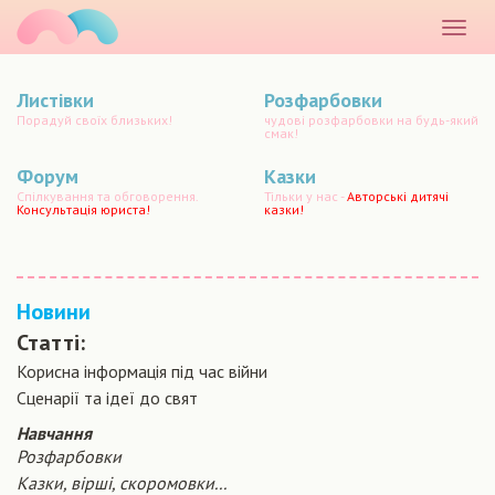
маматато
Розкр
меню
Листівки
Розфарбовки
Порадуй своїх близьких!
чудові розфарбовки на будь-який
смак!
Форум
Казки
Спілкування та обговорення.
Тільки у нас -
Авторські дитячі
Консультація юриста!
казки!
Новини
Статті:
Корисна інформація під час війни
Сценарiї та iдеї до свят
Навчання
Розфарбовки
Казки, вірші, скоромовки...