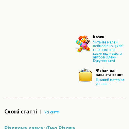
Казки
Читайте малечі
неймовірно цікаві
і захоплюючі
казки від нашого
автора Олени
Кукуєвицької
Файли для
завантаження
Цікавий матеріал
для вас
Схожі статті
|
Усі статті
Різдвяна казка: Фея Різдва