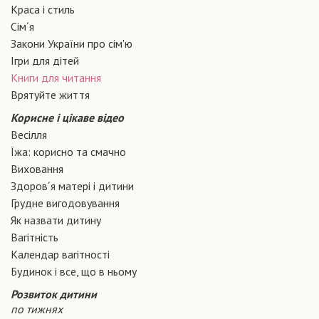
Краса і стиль
Сiм´я
Закони України про сiм'ю
Ігри для дітей
Книги для читання
Врятуйте життя
Корисне і цікаве відео
Весілля
Їжа: корисно та смачно
Виховання
Здоров´я матері і дитини
Грудне вигодовування
Як назвати дитину
Вагiтнiсть
Календар вагітності
Будинок і все, що в ньому
Розвиток дитини
по тижнях