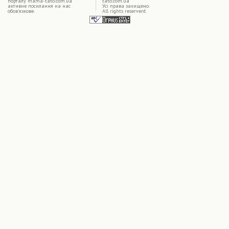
порталу mama-tato.com.ua
tato.com.ua
активне посилання на нас
Усі права захищено.
обов'язкове.
All rights reserverd.