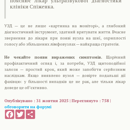
пояснює лікар ультразвукової діагностики
клініки Спіженка.
УЗД — це не лише «картинка на моніторі», а глибокий
діагностичний інструмент, здатний врятувати життя. Вчасне
звернення до лікаря при появі вузла на шиї, охриплості
голосу або збільшених лімфовузлах — найкраща стратегія.
Не чекайте появи виражених симптомів.
Щорічний
профілактичний огляд і, за потреби, УЗД щитоподібної
залози — простий крок, який може запобігти серйозним
наслідкам. Якщо виявлено вузол — довірте подальші дії
фахівцю: у більшості випадків це не рак, але тільки лікар
доведе це об’єктивно.
Опублікувано : 31 жовтня 2025 | Переглянуто : 758 |
обговорити на форумі
Facebook
Twitter
Share