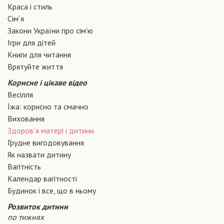
Краса і стиль
Сiм´я
Закони України про сiм'ю
Ігри для дітей
Книги для читання
Врятуйте життя
Корисне і цікаве відео
Весілля
Їжа: корисно та смачно
Виховання
Здоров´я матері і дитини
Грудне вигодовування
Як назвати дитину
Вагiтнiсть
Календар вагітності
Будинок і все, що в ньому
Розвиток дитини
по тижнях