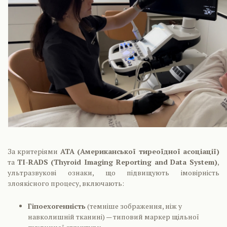
За критеріями
ATA (Американської тиреоїдної асоціації)
та
TI-RADS (Thyroid Imaging Reporting and Data System)
,
ультразвукові ознаки, що підвищують імовірність
злоякісного процесу, включають:
Гіпоехогенність
(темніше зображення, ніж у
навколишній тканині) — типовий маркер щільної