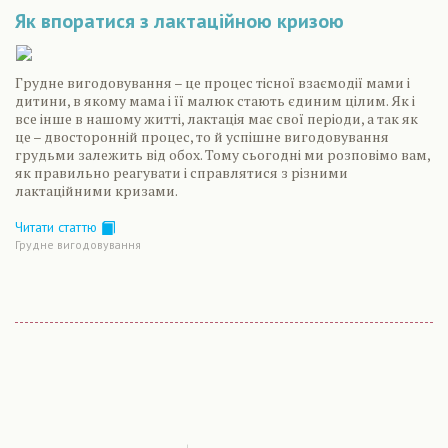
Як впоратися з лактаційною кризою
Грудне вигодовування – це процес тісної взаємодії мами і
дитини, в якому мама і її малюк стають єдиним цілим. Як і
все інше в нашому житті, лактація має свої періоди, а так як
це – двосторонній процес, то й успішне вигодовування
грудьми залежить від обох. Тому сьогодні ми розповімо вам,
як правильно реагувати і справлятися з різними
лактаційними кризами.
Читати статтю
Грудне вигодовування