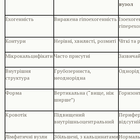
вузол
Ехогенність
Виражена гіпоехогенність
Ізоехоге
гіперех
Контури
Нерівні, хвилясті, розмиті
Чіткі та 
Мікрокальцифікати
Часто присутні
Зазвичай
Внутрішня
Грубозерниста,
Однорід
структура
неоднорідна
Форма
Вертикальна (“вище, ніж
Горизон
ширше”)
Кровотік
Підвищений
Перифер
внутрішньоцентральний
відсутні
Лімфатичні вузли
Збільшені, з кальцинатами
Нормаль