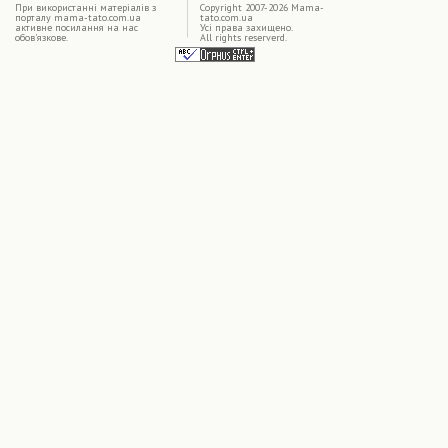
|
При використаннi матерiалiв з
Copyright 2007-2026 Mama-
порталу mama-tato.com.ua
tato.com.ua
активне посилання на нас
Усі права захищено.
обов'язкове.
All rights reserverd.