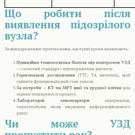
Що робити після
виявлення підозрілого
вузла?
За міжнародними протоколами, наступні кроки включають:
Пункційна тонкоголкова біопсія під контролем УЗД
— «золотий стандарт» підтвердження діагнозу.
Гормональні дослідження
(ТТГ, Т4, антитіла), щоб
оцінити функціональний стан залози.
За потреби — КТ чи МРТ шиї та грудної клітки
для
оцінки поширеності процесу.
Лабораторні онкомаркери
(наприклад,
тиреоглобулін після лікування диференційованого
раку).
Чи може УЗД
пропустити рак?