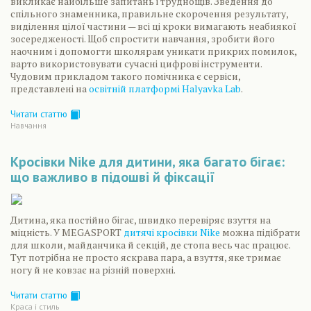
викликає найбільше запитань і труднощів. Зведення до
спільного знаменника, правильне скорочення результату,
виділення цілої частини — всі ці кроки вимагають неабиякої
зосередженості. Щоб спростити навчання, зробити його
наочним і допомогти школярам уникати прикрих помилок,
варто використовувати сучасні цифрові інструменти.
Чудовим прикладом такого помічника є сервіси,
представлені на
освітній платформі Halyavka Lab
.
Читати статтю
Навчання
Кросівки Nike для дитини, яка багато бігає:
що важливо в підошві й фіксації
Дитина, яка постійно бігає, швидко перевіряє взуття на
міцність. У MEGASPORT
дитячі кросівки Nike
можна підібрати
для школи, майданчика й секцій, де стопа весь час працює.
Тут потрібна не просто яскрава пара, а взуття, яке тримає
ногу й не ковзає на різній поверхні.
Читати статтю
Краса і стиль