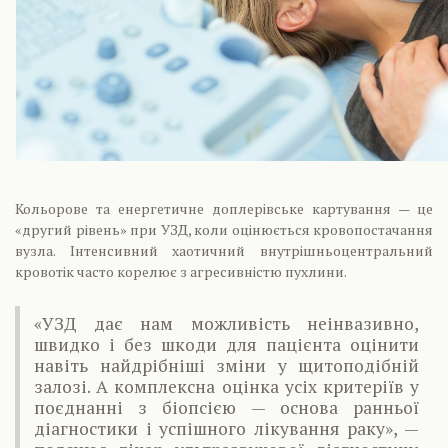
Кольорове та енергетичне доплерівське картування — це
«другий рівень» при УЗД, коли оцінюється кровопостачання
вузла. Інтенсивний хаотичний внутрішньоцентральний
кровотік часто корелює з агресивністю пухлини.
«УЗД дає нам можливість неінвазивно,
швидко і без шкоди для пацієнта оцінити
навіть найдрібніші зміни у щитоподібній
залозі. А комплексна оцінка усіх критеріїв у
поєднанні з біопсією — основа ранньої
діагностики і успішного лікування раку», —