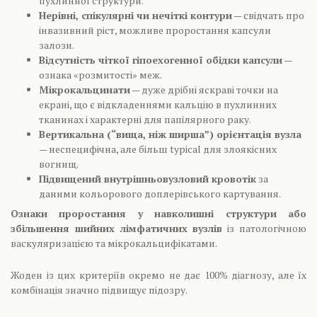
пухлинної структури.
Нерівні, спікулярні чи нечіткі контури
— свідчать про
інвазивний ріст, можливе проростання капсули
залози.
Відсутність чіткої гіпоехогенної обідки капсули
—
ознака «розмитості» меж.
Мікрокальцинати
— дуже дрібні яскраві точки на
екрані, що є відкладеннями кальцію в пухлинних
тканинах і характерні для папілярного раку.
Вертикальна (“вища, ніж ширша”) орієнтація вузла
— неспецифічна, але більш typical для злоякісних
вогнищ.
Підвищений внутрішньовузловий кровотік
за
даними кольорового доплерівського картування.
Ознаки проростання у навколишні структури або
збільшення шийних лімфатичних вузлів
із патологічною
васкуляризацією та мікрокальцифікатами.
Жоден із цих критеріїв окремо не дає 100% діагнозу, але їх
комбінація значно підвищує підозру.