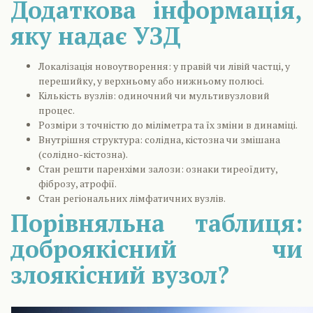
Додаткова інформація,
яку надає УЗД
Локалізація новоутворення: у правій чи лівій частці, у
перешийку, у верхньому або нижньому полюсі.
Кількість вузлів: одиночний чи мультивузловий
процес.
Розміри з точністю до міліметра та їх зміни в динаміці.
Внутрішня структура: солідна, кістозна чи змішана
(солідно-кістозна).
Стан решти паренхіми залози: ознаки тиреоїдиту,
фіброзу, атрофії.
Стан регіональних лімфатичних вузлів.
Порівняльна таблиця:
доброякісний чи
злоякісний вузол?