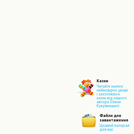
Казки
Читайте малечі
неймовірно цікаві
і захоплюючі
казки від нашого
автора Олени
Кукуєвицької
Файли для
завантаження
Цікавий матеріал
для вас