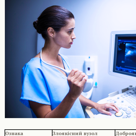
Ознака
Злоякісний вузол
Доброя