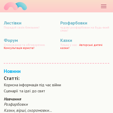
маматато
Розкр
меню
Листівки
Розфарбовки
Порадуй своїх близьких!
чудові розфарбовки на будь-який
смак!
Форум
Казки
Спілкування та обговорення.
Тільки у нас -
Авторські дитячі
Консультація юриста!
казки!
Новини
Статті:
Корисна інформація під час війни
Сценарiї та iдеї до свят
Навчання
Розфарбовки
Казки, вірші, скоромовки...