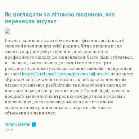
Як доглядати за літньою людиною, яка
перенесла інсульт
Інсульт залишає після себе не лише фізичні наслідки, а й
серйозні виклики для всієї родини. Літня людина після
такого удару потребує терпіння, послідовності та
професійного підходу до відновлення. Часто рідні губляться,
не знаючи, з чого почати догляд, і саме тому варто
розглянути допомогу спеціалізованих закладів - наприклад,
на сайті
https://krylanadii.com.ua/perenesenij-insult/
пансіонату
«Крила Надії» детально описано, як цей заклад для літніх
людей організовує реабілітацію та цілодобовий нагляд за
постояльцями, які пережили інсульт. Такий підхід дозволяє
поєднати медичний контроль із комфортними умовами
проживання, чого не завжди можна досягти вдома,
особливо якщо рідні мешкають окремо або мають
обмежений вільний час.
Читати статтю
Сiм´я