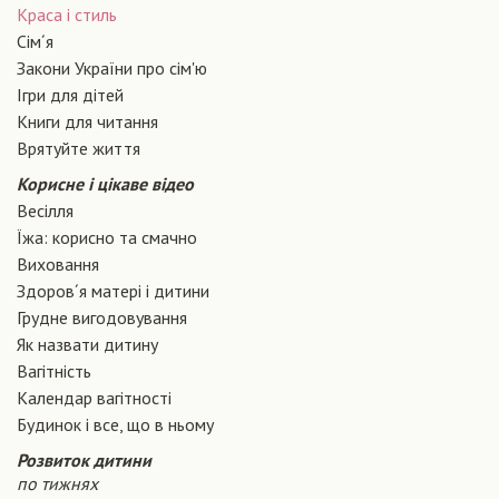
Краса і стиль
Сiм´я
Закони України про сiм'ю
Ігри для дітей
Книги для читання
Врятуйте життя
Корисне і цікаве відео
Весілля
Їжа: корисно та смачно
Виховання
Здоров´я матері і дитини
Грудне вигодовування
Як назвати дитину
Вагiтнiсть
Календар вагітності
Будинок і все, що в ньому
Розвиток дитини
по тижнях