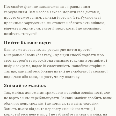
Поєднайте фізичне навантаження з правильним
харчуванням. Вам необов'язково морити себе дієтами,
просто стежте за тим, скільки і чого ви їсте. Рухаючись і
правильно харчуючись, ви станете набагато активнішою,
відчуєте прилив сил, енергії і молодості. І це неодмінно
помітять оточуючі!
Пийте більше води
Давно вже доведено, що регулярне пиття простої
мінеральної води (без газу) - кращий спосіб подбати про
своє здоров'я та красу. Вода вимиває токсини з організму і
шкіри зокрема, надає їй еластичність і запобігає старінню.
Так що, намагайтеся більше пити, і не улюбленої газованої
води, чаю або кави, а просту чисту водичку.
Знімайте макіяж
Так, макіяж допомагає приховати недоліки зовнішності, але
не варто з ним перебільшувати. Зайвий макіяж зробить ваше
обличчя неприроднім, і це помічають навіть чоловіки.
Замість цього віддайте перевагу якісній косметиці, і
користуйтеся нею в міру. І не забувайте змивати макіяж на