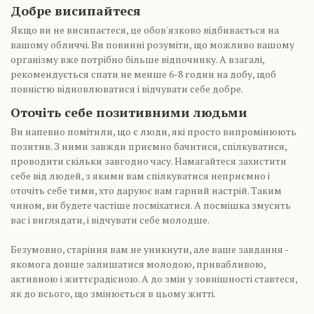
Добре висипайтеся
Якщо ви не висипаєтеся, це обов'язково відбивається на
вашому обличчі. Ви повинні розуміти, що можливо вашому
організму вже потрібно більше відпочинку. А взагалі,
рекомендується спати не менше 6-8 годин на добу, щоб
повністю відновлюватися і відчувати себе добре.
Оточіть себе позитивними людьми
Ви напевно помітили, що є люди, які просто випромінюють
позитив. З ними завжди приємно бачитися, спілкуватися,
проводити скільки завгодно часу. Намагайтеся захистити
себе від людей, з якими вам спілкуватися неприємно і
оточіть себе тими, хто даруює вам гарний настрій. Таким
чином, ви будете частіше посміхатися. А посмішка змусить
вас і виглядати, і відчувати себе молодше.
Безумовно, старіння вам не уникнути, але ваше завдання -
якомога довше залишатися молодою, привабливою,
активною і життєрадісною. А до змін у зовнішності ставтеся,
як до всього, що змінюється в цьому житті.