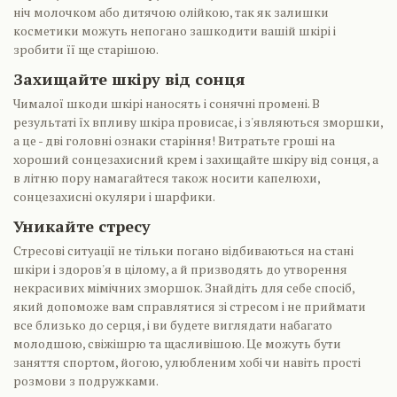
ніч молочком або дитячою олійкою, так як залишки
косметики можуть непогано зашкодити вашій шкірі і
зробити її ще старішою.
Захищайте шкіру від сонця
Чималої шкоди шкірі наносять і сонячні промені. В
результаті їх впливу шкіра провисає, і з'являються зморшки,
а це - дві головні ознаки старіння! Витратьте гроші на
хороший сонцезахисний крем і захищайте шкіру від сонця, а
в літню пору намагайтеся також носити капелюхи,
сонцезахисні окуляри і шарфики.
Уникайте стресу
Стресові ситуації не тільки погано відбиваються на стані
шкіри і здоров'я в цілому, а й призводять до утворення
некрасивих мімічних зморшок. Знайдіть для себе спосіб,
який допоможе вам справлятися зі стресом і не приймати
все близько до серця, і ви будете виглядати набагато
молодшою, свіжішрю та щасливішою. Це можуть бути
заняття спортом, йогою, улюбленим хобі чи навіть прості
розмови з подружками.