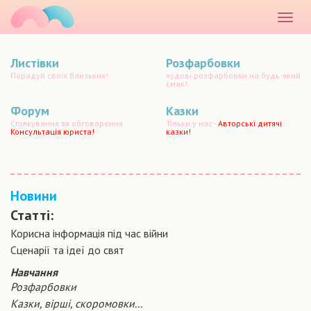
маматато
Розкр
меню
Листівки
Розфарбовки
Порадуй своїх близьких!
чудові розфарбовки на будь-який
смак!
Форум
Казки
Спілкування та обговорення.
Тільки у нас -
Авторські дитячі
Консультація юриста!
казки!
Новини
Статті:
Корисна інформація під час війни
Сценарiї та iдеї до свят
Навчання
Розфарбовки
Казки, вірші, скоромовки...