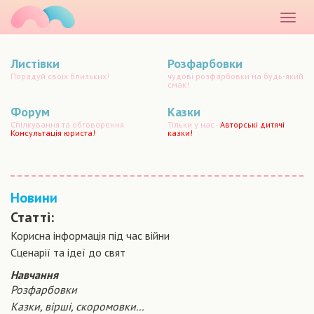
маматато
Розкр
меню
Листівки
Розфарбовки
Порадуй своїх близьких!
чудові розфарбовки на будь-який
смак!
Форум
Казки
Спілкування та обговорення.
Тільки у нас -
Авторські дитячі
Консультація юриста!
казки!
Новини
Статті:
Корисна інформація під час війни
Сценарiї та iдеї до свят
Навчання
Розфарбовки
Казки, вірші, скоромовки...