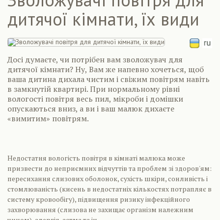
дитячої кімнати, їх види
Досі думаєте, чи потрібен вам зволожувач для
дитячої кімнати? Ну, Вам же напевно хочеться, щоб
ваша дитина дихала чистим і свіжим повітрям навіть
в замкнутій квартирі. При нормальному рівні
вологості повітря весь пил, мікроби і домішки
опускаються вниз, а ви і ваш малюк дихаєте
«вимитим» повітрям.
Недостатня вологість повітря в кімнаті малюка може
призвести до неприємних відчуттів та проблем зі здоров'ям:
пересихання слизових оболонок, сухість шкіри, сонливість і
стомлюваність (кисень в недостатніх кількостях потрапляє в
систему кровообігу), підвищення ризику інфекційного
захворювання (слизова не захищає організм належним
чином), алергія, астма та ін.