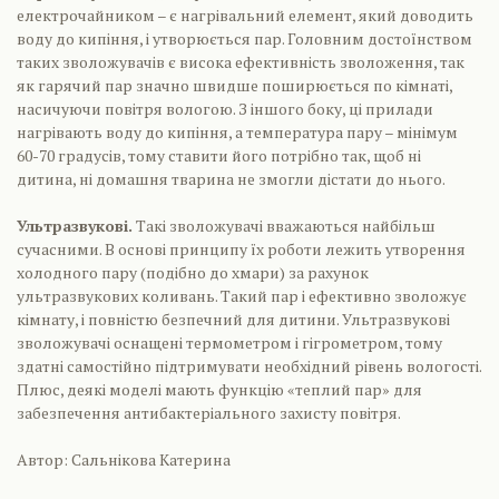
електрочайником – є нагрівальний елемент, який доводить
воду до кипіння, і утворюється пар. Головним достоїнством
таких зволожувачів є висока ефективність зволоження, так
як гарячий пар значно швидше поширюється по кімнаті,
насичуючи повітря вологою. З іншого боку, ці прилади
нагрівають воду до кипіння, а температура пару – мінімум
60-70 градусів, тому ставити його потрібно так, щоб ні
дитина, ні домашня тварина не змогли дістати до нього.
Ультразвукові.
Такі зволожувачі вважаються найбільш
сучасними. В основі принципу їх роботи лежить утворення
холодного пару (подібно до хмари) за рахунок
ультразвукових коливань. Такий пар і ефективно зволожує
кімнату, і повністю безпечний для дитини. Ультразвукові
зволожувачі оснащені термометром і гігрометром, тому
здатні самостійно підтримувати необхідний рівень вологості.
Плюс, деякі моделі мають функцію «теплий пар» для
забезпечення антибактеріального захисту повітря.
Автор: Сальнікова Катерина