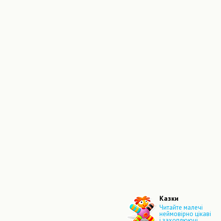
Казки
Читайте малечі
неймовірно цікаві
і захоплюючі