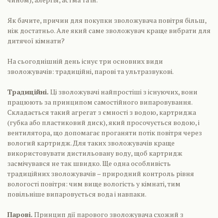
Як бачите, причин для покупки зволожувача повітря більш,
ніж достатньо. Але який саме зволожувач краще вибрати для
дитячої кімнати?
На сьогоднішній день існує три основних види
зволожувачів: традиційні, парові та ультразвукові.
Традиційні.
Ці зволожувачі найпростіші з існуючих, вони
працюють за принципом самостійного випаровування.
Складається такий агрегат з ємності з водою, картриджа
(губка або пластиковий диск), який просочується водою, і
вентилятора, що допомагає проганяти потік повітря через
вологий картридж. Для таких зволожувачів краще
використовувати дистильовану воду, щоб картридж
засмічувався не так швидко. Ще одна особливість
традиційних зволожувачів – природний контроль рівня
вологості повітря: чим вище вологість у кімнаті, тим
повільніше випаровується вода і навпаки.
Парові.
Принцип дії парового зволожувача схожий з