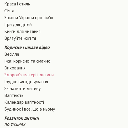
Краса і стиль
Сiм´я
Закони України про сiм'ю
Ігри для дітей
Книги для читання
Врятуйте життя
Корисне і цікаве відео
Весілля
Їжа: корисно та смачно
Виховання
Здоров´я матері і дитини
Грудне вигодовування
Як назвати дитину
Вагiтнiсть
Календар вагітності
Будинок і все, що в ньому
Розвиток дитини
по тижнях