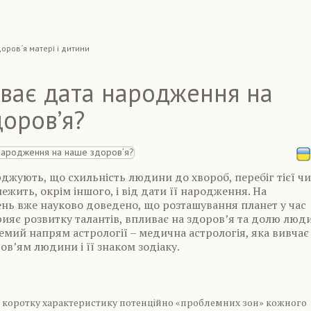
оров´я матері і дитини
ває дата народження на
оров’я?
джують, що схильність людини до хвороб, перебіг тієї чи
ежить, окрім іншого, і від дати її народження. На
нь вже науково доведено, що розташування планет у час
яє розвитку талантів, впливає на здоров’я та долю люд
ремий напрям астрології – медична астрологія, яка вивчає
ов’ям людини і її знаком зодіаку.
 коротку характеристику потенційно «проблемних зон» кожного