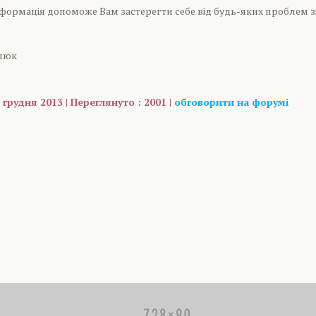
нформація допоможе Вам застерегти себе від будь-яких проблем з
влюк
 грудня 2013 | Переглянуто : 2001 |
обговорити на форумі
are