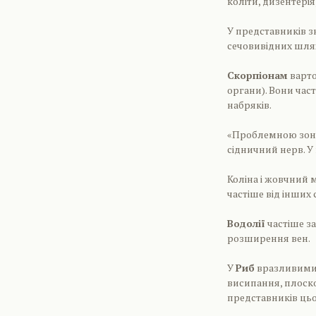
коліти, дизентерія
У представників 
сечовивідних шлях
Скорпіонам
варто
органи). Вони час
набряків.
«Проблемною зо
сідничний нерв. У
Коліна і жовчний 
частіше від інших
Водолії
частіше за
розширення вен.
У
Риб
вразливими є
висипання, плоско
представників цьо