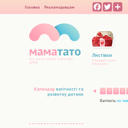
Facebook
Twitter
Sh
Головна
Рекламодавцям
мама
тато
Листівки
Усе, що ви маєте знати про
Порадуй своїх
дітей
близьких!
Календар
вагітності та
Назад
1
2
3
4
розвитку дитини
Вагітність
по ти