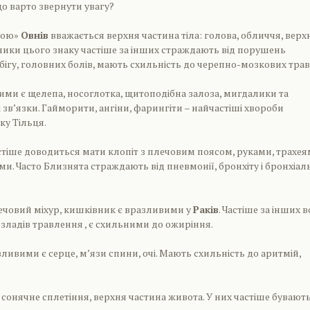
що варто звернути увагу?
ною»
Овнів
вважається верхня частина тіла: голова, обличчя, верх
ики цього знаку частіше за інших страждають від порушень
ігу, головних болів, мають схильність до черепно-мозкових трав
ми є щелепа, носоглотка, щитоподібна залоза, мигдалики та
 зв’язки. Гайморити, ангіни, фарингіти – найчастіші хвороби
ку Тільця.
тіше доводиться мати клопіт з плечовим поясом, руками, трахея
ми. Часто Близнята страждають від пневмонії, бронхіту і бронхіал
сечовий міхур, кишківник є вразливими у
Раків
. Частіше за інших 
зладів травлення , є схильними до ожиріння.
ливими є серце, м’язи спини, очі. Мають схильність до аритмій,
 сонячне сплетіння, верхня частина живота. У них частіше бувают