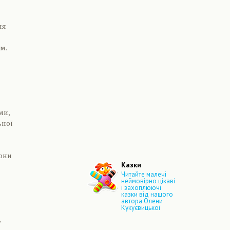
ня
м.
ми,
ьної
вони
Казки
Читайте малечі
неймовірно цікаві
і захоплюючі
казки від нашого
автора Олени
Кукуєвицької
ь