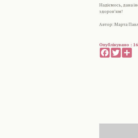
Надіємось, дана і
здоров’ям!
Автор: Марта Па
Опублікувано : 16
Facebook
Twitter
Sh