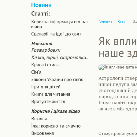
Новини
Статті:
Корисна інформація під час
Головна
Статті
Зд
війни
Сценарiї та iдеї до свят
Як впли
Навчання
наше зд
Розфарбовки
Казки, вірші, скоромовки...
Краса і стиль
Сiм´я
Астрологи ствер
Закони України про сiм'ю
іншої недуги зал
Ігри для дітей
сьогоднішній де
Книги для читання
народження спри
Врятуйте життя
Існує навіть ок
зв'язок між здор
Корисне і цікаве відео
Весілля
Їжа: корисно та смачно
Виховання
Отже, пропонуємо