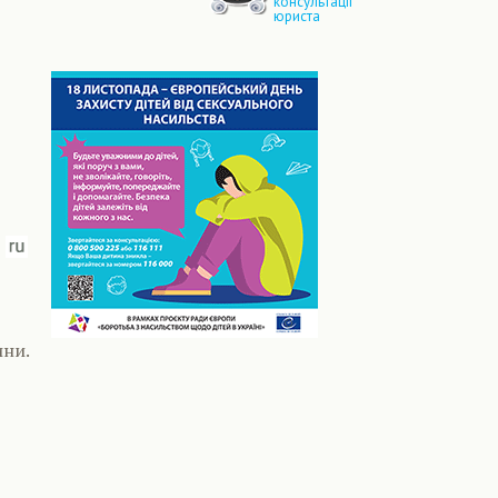
консультації
юриста
ини.