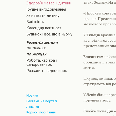
знаку Зодіаку. На 
Здоров´я матері і дитини
Грудне вигодовування
«Проблемною зо
Як назвати дитину
щелепа. Представн
Вагiтнiсть
мозкового кровооб
Календар вагітності
Будинок і все, що в ньому
У
Тільців
вразливи
аденоїди, голосові
Розвиток дитини
представників зна
по тижнях
по місяцях
Близнятам
найчас
Робота, кар´єра і
бронхами і легеня
саморозвиток
астми.
Розваги та відпочинок
Шлунок, печінка, 
страждають від ро
У
Левів
більш враз
Новини
порушень зору.
Реклама на порталі
Лінієчки
Слабке місце
Дів
–
Корисні посилання