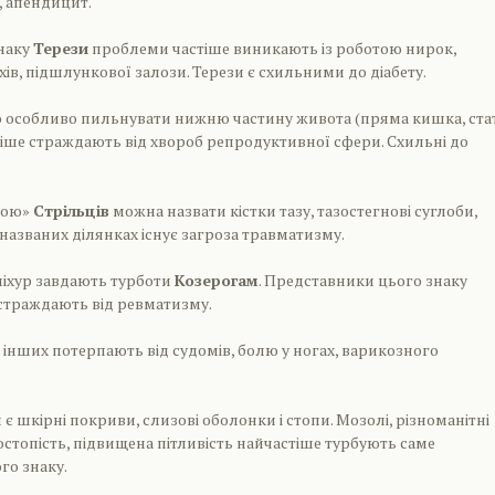
, апендицит.
знаку
Терези
проблеми частіше виникають із роботою нирок,
ів, підшлункової залози. Терези є схильними до діабету.
 особливо пильнувати нижню частину живота (пряма кишка, стат
тіше страждають від хвороб репродуктивної сфери. Схильні до
ною»
Стрільців
можна назвати кістки тазу, тазостегнові суглоби,
 названих ділянках існує загроза травматизму.
міхур завдають турботи
Козерогам
. Представники цього знаку
 страждають від ревматизму.
 інших потерпають від судомів, болю у ногах, варикозного
 шкірні покриви, слизові оболонки і стопи. Мозолі, різноманітні
стопість, підвищена пітливість найчастіше турбують саме
го знаку.