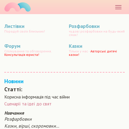
маматато
Розкр
меню
Листівки
Розфарбовки
Порадуй своїх близьких!
чудові розфарбовки на будь-який
смак!
Форум
Казки
Спілкування та обговорення.
Тільки у нас -
Авторські дитячі
Консультація юриста!
казки!
Новини
Статті:
Корисна інформація під час війни
Сценарiї та iдеї до свят
Навчання
Розфарбовки
Казки, вірші, скоромовки...