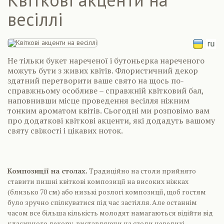
весіллі
Не тільки букет нареченої і бутоньєрка нареченого
можуть бути з живих квітів. Флористичний декор
здатний перетворити ваше свято на щось по-
справжньому особливе – справжній квітковий бал,
наповнивши місце проведення весілля ніжним
тонким ароматом квітів. Сьогодні ми розповімо вам
про додаткові квіткові акценти, які додадуть вашому
святу свіжості і цікавих ноток.
Композиції на столах.
Традиційно на столи прийнято
ставити пишні квіткові композиції на високих ніжках
(близько 70 см) або низькі розлогі композиції, щоб гостям
було зручно спілкуватися під час застілля. Але останнім
часом все більша кількість молодят намагаються відійти від
класичного декору, виставляючи на столи невеликі