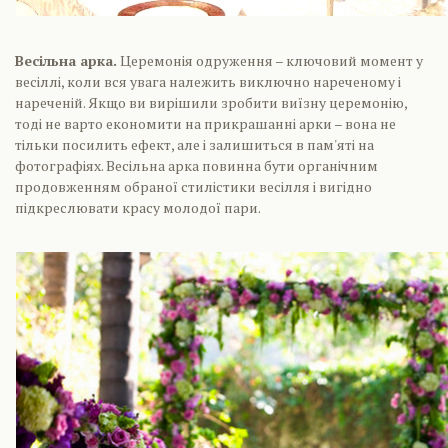
Весільна арка.
Церемонія одруження – ключовий момент у
весіллі, коли вся увага належить виключно нареченому і
нареченій. Якщо ви вирішили зробити виїзну церемонію,
тоді не варто економити на прикрашанні арки – вона не
тільки посилить ефект, але і залишиться в пам'яті на
фотографіях. Весільна арка повинна бути органічним
продовженням обраної стилістики весілля і вигідно
підкреслювати красу молодої пари.