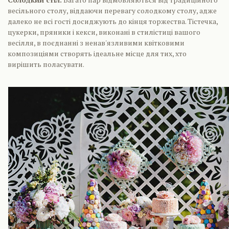
весільного столу, віддаючи перевагу солодкому столу, адже
далеко не всі гості досиджують до кінця торжества. Тістечка,
цукерки, пряники і кекси, виконані в стилістиці вашого
весілля, в поєднанні з ненав'язливими квітковими
композиціями створять ідеальне місце для тих, хто
вирішить поласувати.