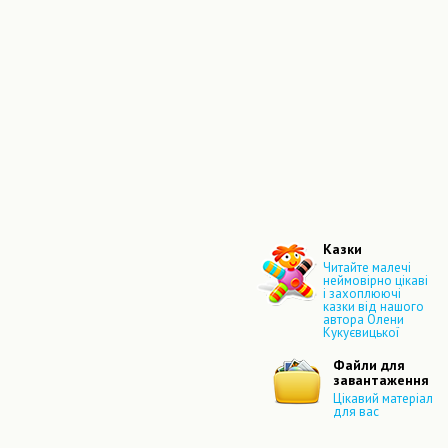
Казки
Читайте малечі
неймовірно цікаві
і захоплюючі
казки від нашого
автора Олени
Кукуєвицької
Файли для
завантаження
Цікавий матеріал
для вас