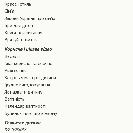
Краса і стиль
Сiм´я
Закони України про сiм'ю
Ігри для дітей
Книги для читання
Врятуйте життя
Корисне і цікаве відео
Весілля
Їжа: корисно та смачно
Виховання
Здоров´я матері і дитини
Грудне вигодовування
Як назвати дитину
Вагiтнiсть
Календар вагітності
Будинок і все, що в ньому
Розвиток дитини
по тижнях