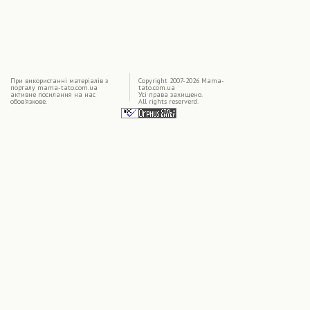
|
При використаннi матерiалiв з
Copyright 2007-2026 Mama-
порталу mama-tato.com.ua
tato.com.ua
активне посилання на нас
Усі права захищено.
обов'язкове.
All rights reserverd.