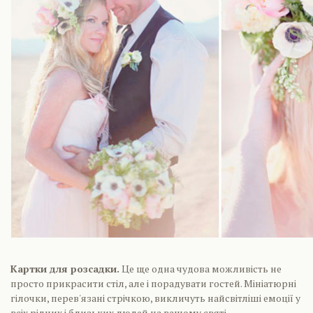
Картки для розсадки.
Це ще одна чудова можливість не
просто прикрасити стіл, але і порадувати гостей. Мініатюрні
гілочки, перев'язані стрічкою, викличуть найсвітліші емоції у
всіх рідних і близьких людей на вашому святі.