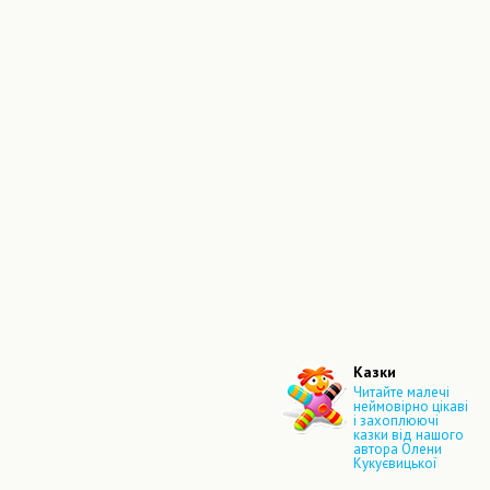
Казки
Читайте малечі
неймовірно цікаві
і захоплюючі
казки від нашого
автора Олени
Кукуєвицької