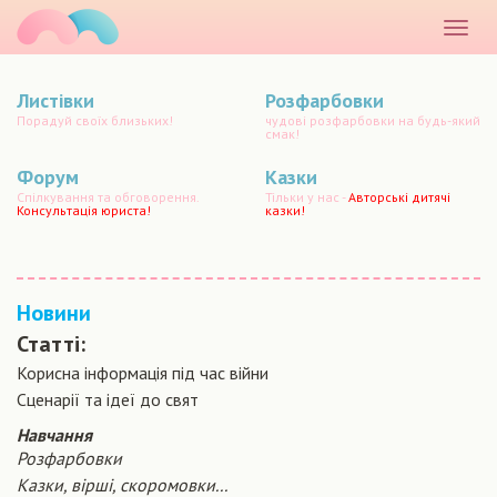
маматато
Розкр
меню
Листівки
Розфарбовки
Порадуй своїх близьких!
чудові розфарбовки на будь-який
смак!
Форум
Казки
Спілкування та обговорення.
Тільки у нас -
Авторські дитячі
Консультація юриста!
казки!
Новини
Статті:
Корисна інформація під час війни
Сценарiї та iдеї до свят
Навчання
Розфарбовки
Казки, вірші, скоромовки...