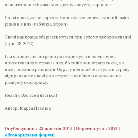
напівготовності: квасолю, цвітну капусту, горошок.
Є такі овочі, які не варто заморожувати через великий вміст
рідини в них (кабачки, огірки).
Овочі найкраще зберігатимуться при сухому заморожуванні
(при -18-20°С).
І на останок, не потрібно розморожувати овочі перед
приготуванням страв із них, бо тоді вони втратять сік, а з
ним і поживні речовини. Одразу починайте готувати страву:
відправляйте овочі до каструлі з кип’ячою водою чи на
розігріту сковорідку.
Нехай у Вас все вдасться!
Автор: Марта Павлюк
Опублікувано : 23 жовтня 2014 | Переглянуто : 2091 |
обговорити на форумі