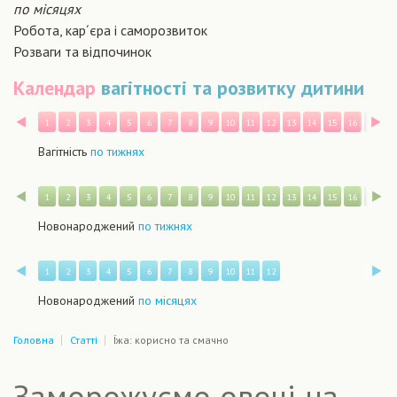
по місяцях
Робота, кар´єра і саморозвиток
Розваги та відпочинок
Календар
вагітності та розвитку дитини
Назад
В
1
2
3
4
5
6
7
8
9
10
11
12
13
14
15
16
17
1
Вагітність
по тижнях
Назад
В
1
2
3
4
5
6
7
8
9
10
11
12
13
14
15
16
17
1
Новонароджений
по тижнях
Назад
В
1
2
3
4
5
6
7
8
9
10
11
12
Новонароджений
по місяцях
Головна
Статті
Їжа: корисно та смачно
Заморожуємо овочі на