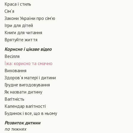
Краса і стиль
Сiм´я
Закони України про сiм'ю
Ігри для дітей
Книги для читання
Врятуйте життя
Корисне і цікаве відео
Весілля
Їжа: корисно та смачно
Виховання
Здоров´я матері і дитини
Грудне вигодовування
Як назвати дитину
Вагiтнiсть
Календар вагітності
Будинок і все, що в ньому
Розвиток дитини
по тижнях