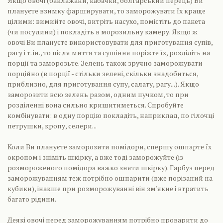
Якщо овочі (баклажани, кабачки, болгарський перець) Ви
плануєте взимку фарширувати, то заморожувати їх краще
цілими: вимийте овочі, витріть насухо, помістіть до пакета
(чи посудини) і покладіть в морозильну камеру. Якщо ж
овочі Ви плануєте використовувати для приготування супів,
рагу і т. ін., то після миття та сушіння поріжте їх, розділіть на
порції та заморозьте. Зелень також зручно заморожувати
порційно (в порції - стільки зелені, скільки знадобиться,
приблизно, для приготування супу, салату, рагу...). Якщо
заморозити всю зелень разом, одним пучком, то при
розділенні вона сильно кришитиметься. Спробуйте
комбінувати: в одну порцію покладіть, наприклад, по гілочці
петрушки, кропу, селери...
Коли Ви плануєте заморозити помідори, спершу ошпарте їх
окропом і зніміть шкірку, а вже тоді заморожуйте (із
розмороженого помідора важко зняти шкірку). Гарбуз перед
заморожуванням теж потрібно ошпарити (вже порізаний на
кубики), інакше при розморожуванні він зм'якне і втратить
багато рідини.
Деякі овочі перед заморожуванням потрібно проварити до