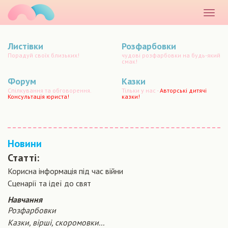
маматато
Розкр
меню
Листівки
Розфарбовки
Порадуй своїх близьких!
чудові розфарбовки на будь-який
смак!
Форум
Казки
Спілкування та обговорення.
Тільки у нас -
Авторські дитячі
Консультація юриста!
казки!
Новини
Статті:
Корисна інформація під час війни
Сценарiї та iдеї до свят
Навчання
Розфарбовки
Казки, вірші, скоромовки...