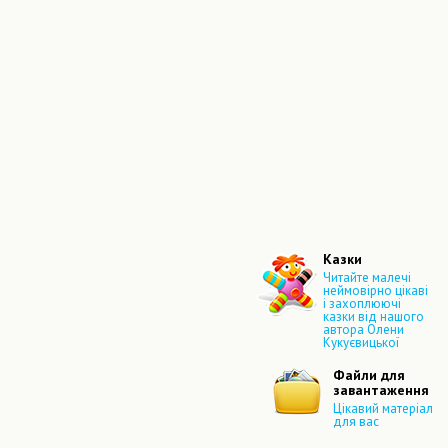
Казки
Читайте малечі
неймовірно цікаві
і захоплюючі
казки від нашого
автора Олени
Кукуєвицької
Файли для
завантаження
Цікавий матеріал
для вас