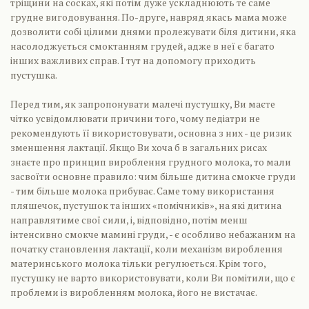
тріщини на сосках, які потім дуже ускладнюють те саме
грудне вигодовування. По-друге, навряд якась мама може
дозволити собі цілими днями пролежувати біля дитини, яка
насолоджується смоктанням грудей, адже в неї є багато
інших важливих справ. І тут на допомогу приходить
пустушка.
Перед тим, як запропонувати малечі пустушку, Ви маєте
чітко усвідомлювати причини того, чому педіатри не
рекомендують її використовувати, основна з них - це ризик
зменшення лактації. Якщо Ви хоча б в загальних рисах
знаєте про принцип вироблення грудного молока, то мали
засвоїти основне правило: чим більше дитина смокче груди
- тим більше молока прибуває. Саме тому використання
пляшечок, пустушок та інших «помічників», на які дитина
направлятиме свої сили, і, відповідно, потім менш
інтенсивно смокче мамині груди, - є особливо небажаним на
початку становлення лактації, коли механізм вироблення
материнського молока тільки регулюється. Крім того,
пустушку не варто використовувати, коли Ви помітили, що є
проблеми із виробленням молока, його не вистачає.