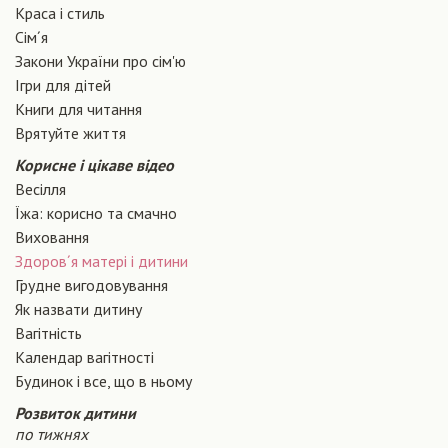
Краса і стиль
Сiм´я
Закони України про сiм'ю
Ігри для дітей
Книги для читання
Врятуйте життя
Корисне і цікаве відео
Весілля
Їжа: корисно та смачно
Виховання
Здоров´я матері і дитини
Грудне вигодовування
Як назвати дитину
Вагiтнiсть
Календар вагітності
Будинок і все, що в ньому
Розвиток дитини
по тижнях