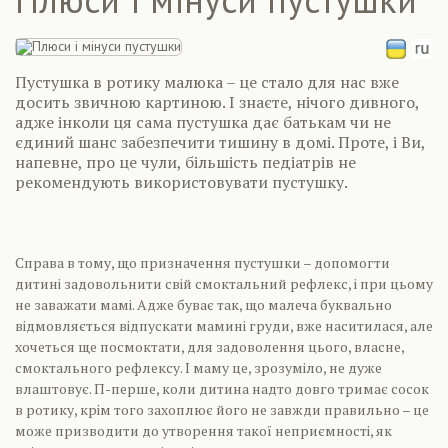
Пустушка в ротику малюка – це стало для нас вже
досить звичною картиною. І знаєте, нічого дивного,
адже інколи ця сама пустушка дає батькам чи не
єдиний шанс забезпечити тишину в домі. Проте, і Ви,
напевне, про це чули, більшість педіатрів не
рекомендують використовувати пустушку.
Справа в тому, що призначення пустушки – допомогти
дитині задовольнити свій смоктальний рефлекс, і при цьому
не заважати мамі. Адже буває так, що малеча буквально
відмовляється відпускати мамині груди, вже наситилася, але
хочеться ще посмоктати, для задоволення цього, власне,
смоктального рефлексу. І маму це, зрозуміло, не дуже
влаштовує. П-перше, коли дитина надто довго тримає сосок
в ротику, крім того захоплює його не завжди правильно – це
може призводити до утворення такої неприємності, як