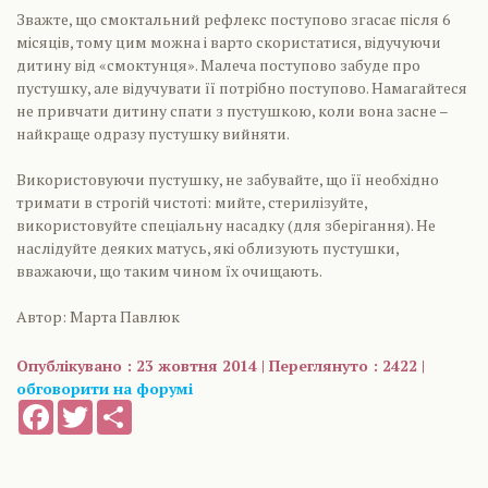
Зважте, що смоктальний рефлекс поступово згасає після 6
місяців, тому цим можна і варто скористатися, відучуючи
дитину від «смоктунця». Малеча поступово забуде про
пустушку, але відучувати її потрібно поступово. Намагайтеся
не привчати дитину спати з пустушкою, коли вона засне –
найкраще одразу пустушку вийняти.
Використовуючи пустушку, не забувайте, що її необхідно
тримати в строгій чистоті: мийте, стерилізуйте,
використовуйте спеціальну насадку (для зберігання). Не
наслідуйте деяких матусь, які облизують пустушки,
вважаючи, що таким чином їх очищають.
Автор: Марта Павлюк
Опублікувано : 23 жовтня 2014 | Переглянуто : 2422 |
обговорити на форумі
Facebook
Twitter
Share