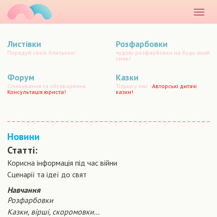
маматато
Розкр
меню
Листівки
Розфарбовки
Порадуй своїх близьких!
чудові розфарбовки на будь-який
смак!
Форум
Казки
Спілкування та обговорення.
Тільки у нас -
Авторські дитячі
Консультація юриста!
казки!
Новини
Статті:
Корисна інформація під час війни
Сценарiї та iдеї до свят
Навчання
Розфарбовки
Казки, вірші, скоромовки...