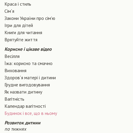
Краса і стиль
Сiм´я
Закони України про сiм'ю
Ігри для дітей
Книги для читання
Врятуйте життя
Корисне і цікаве відео
Весілля
Їжа: корисно та смачно
Виховання
Здоров´я матері і дитини
Грудне вигодовування
Як назвати дитину
Вагiтнiсть
Календар вагітності
Будинок і все, що в ньому
Розвиток дитини
по тижнях