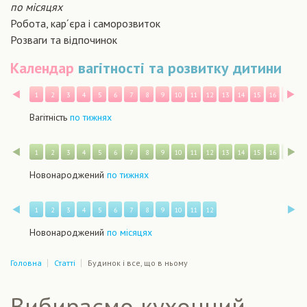
по місяцях
Робота, кар´єра і саморозвиток
Розваги та відпочинок
Календар
вагітності та розвитку дитини
Назад
В
1
2
3
4
5
6
7
8
9
10
11
12
13
14
15
16
17
1
Вагітність
по тижнях
Назад
В
1
2
3
4
5
6
7
8
9
10
11
12
13
14
15
16
17
1
Новонароджений
по тижнях
Назад
В
1
2
3
4
5
6
7
8
9
10
11
12
Новонароджений
по місяцях
Головна
Статті
Будинок і все, що в ньому
Вибираємо кухонний