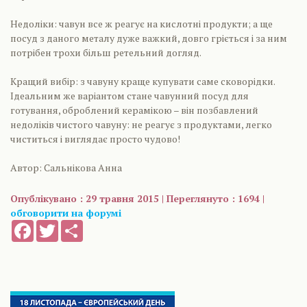
Недоліки: чавун все ж реагує на кислотні продукти; а ще
посуд з даного металу дуже важкий, довго гріється і за ним
потрібен трохи більш ретельний догляд.
Кращий вибір: з чавуну краще купувати саме сковорідки.
Ідеальним же варіантом стане чавунний посуд для
готування, оброблений керамікою – він позбавлений
недоліків чистого чавуну: не реагує з продуктами, легко
чиститься і виглядає просто чудово!
Автор: Сальнікова Анна
Опублікувано : 29 травня 2015 | Переглянуто : 1694 |
обговорити на форумі
Facebook
Twitter
Share