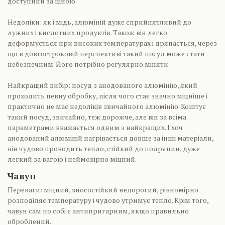
доступний за ціною.
Недоліки: як і мідь, алюміній дуже сприйнятливий до
лужних і кислотних продуктів. Також він легко
деформується при високих температурах і дряпається, через
що в довгостроковій перспективі такий посуд може стати
небезпечним. Його потрібно регулярно міняти.
Найкращий вибір: посуд з анодованого алюмінію, який
проходить певну обробку, після чого стає значно міцніше і
практично не має недоліків звичайного алюмінію. Коштує
такий посуд, звичайно, теж дорожче, але він за всіма
параметрами вважається одним з найкращих. І хоч
анодований алюміній нагрівається довше за інші матеріали,
він чудово проводить тепло, стійкий до подряпин, дуже
легкий за вагою і неймовірно міцний.
Чавун
Переваги: міцний, зносостійкий недорогий, рівномірно
розподіляє температуру і чудово утримує тепло. Крім того,
чавун сам по собі є антипригарним, якщо правильно
оброблений.