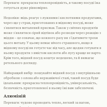
Переваги: прекрасна теплопровідність, в такому посуді їжа
готується дуже рівномірно.
Недоліки: мідь реагує з лужними і кислотними продуктами,
через що у страв, приготованих в мідному посуді, може
з'являтися металевий присмак. Також у світлих продуктів
може з'являтися сірий відтінок або розводи через реакцію з
міддю – це означає, що кожного разу ви з'їдатимете трохи
цього металу. У цьому немає нічого страшного, якщо в
мідному посуді ви готуєте час від часу, але щодня готувати в
ньому продукти з вмістом кислоти або лугу краще не варто.
Крім того, мідний посуд коштує недешево, та й вимагає
ретельного догляду.
Найкращий вибір: пошукайте мідний посуд з внутрішньою
обробкою з олова або нержавіючої сталі, такий посуд буде
ідеальним: прекрасна теплопровідність, універсальність,
безпечність приготовленої в ньому їжі вам забезпечені.
Алюміній
Переваги: чудово проводить тепло, легкий за вагою,