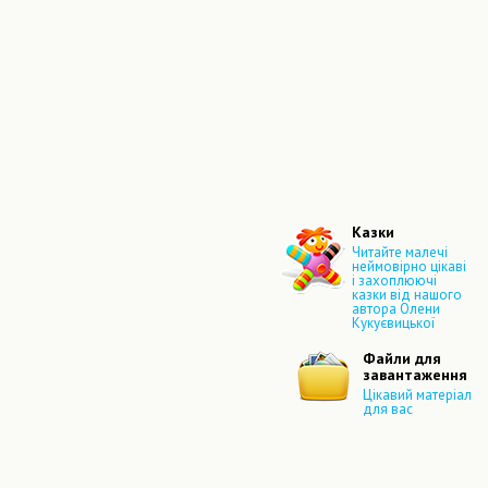
Казки
Читайте малечі
неймовірно цікаві
і захоплюючі
казки від нашого
автора Олени
Кукуєвицької
Файли для
завантаження
Цікавий матеріал
для вас