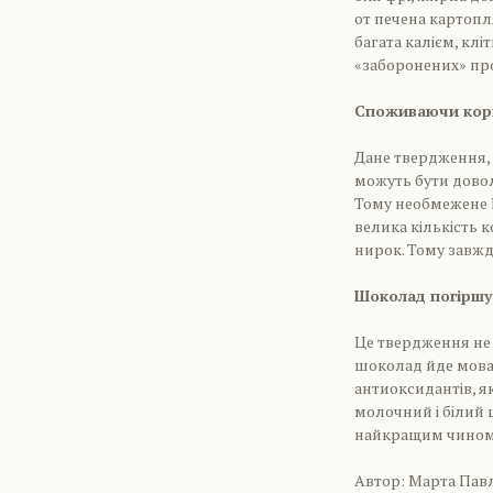
от печена картопл
багата калієм, кл
«заборонених» про
Споживаючи кори
Дане твердження, 
можуть бути доволі
Тому необмежене ї
велика кількість 
нирок. Тому завжди
Шоколад погіршує
Це твердження не з
шоколад йде мова
антиоксидантів, я
молочний і білий 
найкращим чином 
Автор: Марта Па