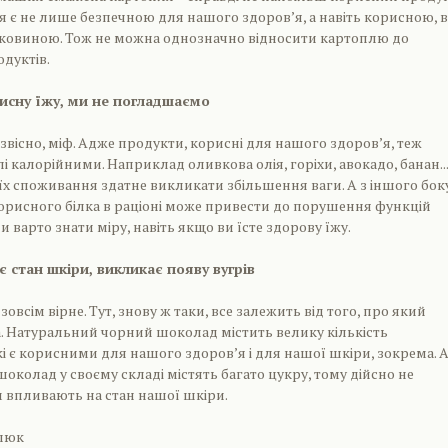
я є не лише безпечною для нашого здоров’я, а навіть корисною, 
ітковиною. Тож не можна однозначно відносити картоплю до
дуктів.
сну їжу, ми не погладшаємо
звісно, міф. Адже продукти, корисні для нашого здоров’я, теж
 калорійними. Наприклад оливкова олія, горіхи, авокадо, банан...
х споживання здатне викликати збільшення ваги. А з іншого боку
корисного білка в раціоні може привести до порушення функцій
 варто знати міру, навіть якщо ви їсте здорову їжу.
 стан шкіри, викликає появу вугрів
овсім вірне. Тут, знову ж таки, все залежить від того, про який
. Натуральний чорний шоколад містить велику кількість
кі є корисними для нашого здоров’я і для нашої шкіри, зокрема. А
шоколад у своєму складі містять багато цукру, тому дійсно не
впливають на стан нашої шкіри.
влюк