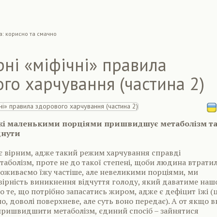
а: корисно та смачно
ні «міфічні» правила
го харчування (частина 2)
жі маленькими порціями пришвидшує метаболізм т
днути
є вірним, адже такий режим харчування справді
болізм, проте не до такої степені, щоби людина втрати
поживаємо їжу частіше, але невеликими порціями, ми
ірність виникнення відчуття голоду, який даватиме наш
о те, що потрібно запасатись жиром, адже є дефіцит їжі (
о, доволі поверхневе, але суть воно передає). А от якщо в
пришвидшити метаболізм, єдиний спосіб – зайнятися