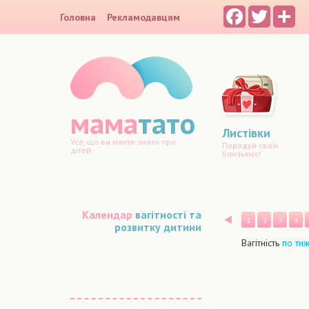
Facebook
Twitter
Sh
Головна
Рекламодавцям
мама
тато
Листівки
Усе, що ви маєте знати про
Порадуй своїх
дітей
близьких!
Календар
вагітності та
Назад
1
2
3
4
розвитку дитини
Вагітність
по ти