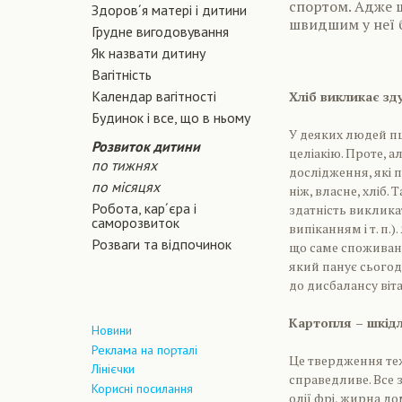
спортом. Адже 
Здоров´я матері і дитини
швидшим у неї б
Грудне вигодовування
Як назвати дитину
Вагiтнiсть
Календар вагітності
Хліб викликає зд
Будинок і все, що в ньому
У деяких людей пш
Розвиток дитини
целіакію. Проте, а
по тижнях
дослідження, які 
по місяцях
ніж, власне, хліб.
Робота, кар´єра і
здатність викликат
саморозвиток
випіканням і т. п.
Розваги та відпочинок
що саме споживанн
який панує сьогод
до дисбалансу віт
Картопля – шкід
Новини
Реклама на порталі
Це твердження теж
Лінієчки
справедливе. Все 
Корисні посилання
олії фрі, жирна д