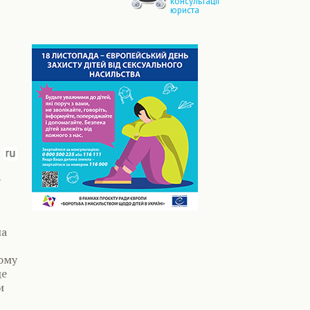
консультації
юриста
а
ла
ому
це
и