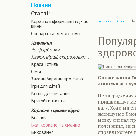
Новини
Статті:
Корисна інформація під час
Головна
Статті
Їж
війни
Сценарiї та iдеї до свят
Популяр
Навчання
здорово
Розфарбовки
Казки, вірші, скоромовки...
Краса і стиль
Сiм´я
Споживання ї
Закони України про сiм'ю
допомагає сху
Ігри для дітей
Книги для читання
Це твердження 
Врятуйте життя
пришвидшує мета
вагу. Коли ми с
Корисне і цікаве відео
зменшуємо ймов
Весілля
мозку сигнал пр
Їжа: корисно та смачно
пояснення, звісн
справді хочете 
Виховання