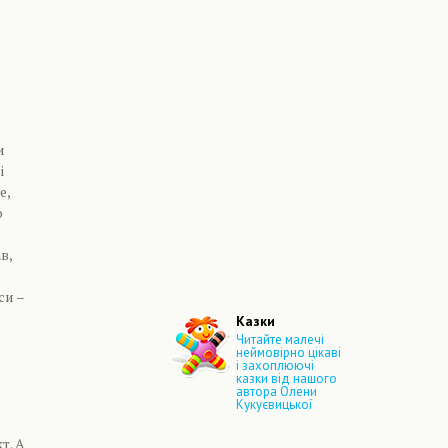
и
і
е,
о
в,
си –
Казки
Читайте малечі
неймовірно цікаві
і захоплюючі
казки від нашого
автора Олени
Кукуєвицької
т. А