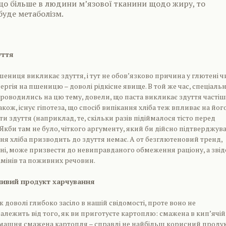
що більше в людини м’язової тканини щодо жиру, то
уде метаболізм.
уття
ениця викликає здуття, і тут не обов’язково причина у глютені ч
лергія на пшеницю – доволі рідкісне явище. В той же час, спеціальн
проводились на цю тему, довели, що паста викликає здуття частіш
 Також, існує гіпотеза, що спосіб випікання хліба теж впливає на йог
и здуття (наприклад, те, скільки разів підіймалося тісто перед
). Якби там не було, чіткого аргументу, який би дійсно підтверджува
я хліба призводить до здуття немає. А от безглютеновий тренд,
ні, може призвести до невиправданого обмеження раціону, а звід
амінів та поживних речовин.
ливий продукт харчування
 доволі глибоко засіло в нашій свідомості, проте воно не
залежить від того, як ви приготуєте картоплю: смажена в кип’ячій
омашня смажена картопля – справді не найбільш корисний продук