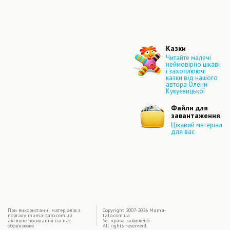
Казки
Читайте малечі
неймовірно цікаві
і захоплюючі
казки від нашого
автора Олени
Кукуєвицької
Файли для
завантаження
Цікавий матеріал
для вас
|
При використаннi матерiалiв з
Copyright 2007-2026 Mama-
порталу mama-tato.com.ua
tato.com.ua
активне посилання на нас
Усі права захищено.
обов'язкове.
All rights reserverd.