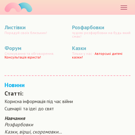
маматато
Розкр
меню
Листівки
Розфарбовки
Порадуй своїх близьких!
чудові розфарбовки на будь-який
смак!
Форум
Казки
Спілкування та обговорення.
Тільки у нас -
Авторські дитячі
Консультація юриста!
казки!
Новини
Статті:
Корисна інформація під час війни
Сценарiї та iдеї до свят
Навчання
Розфарбовки
Казки, вірші, скоромовки...