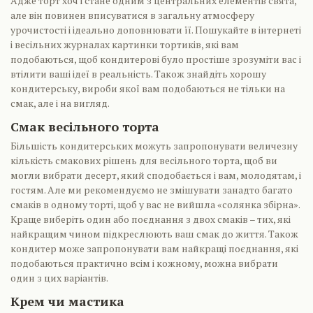
Адже торт хоч і стане одним з центральних елементів свята,
але він повинен вписуватися в загальну атмосферу
урочистості і ідеально доповнювати її. Пошукайте в інтернеті
і весільних журналах картинки тортиків, які вам
подобаються, щоб кондитерові було простіше зрозуміти вас і
втілити ваші ідеї в реальність. Також знайдіть хорошу
кондитерську, вироби якої вам подобаються не тільки на
смак, але і на вигляд.
Смак весільного торта
Більшість кондитерських можуть запропонувати величезну
кількість смакових рішень для весільного торта, щоб ви
могли вибрати десерт, який сподобається і вам, молодятам, і
гостям. Але ми рекомендуємо не змішувати занадто багато
смаків в одному торті, щоб у вас не вийшла «солянка збірна».
Краще виберіть один або поєднання з двох смаків – тих, які
найкращим чином підкреслюють ваш смак до життя. Також
кондитер може запропонувати вам найкращі поєднання, які
подобаються практично всім і кожному, можна вибрати
один з цих варіантів.
Крем чи мастика