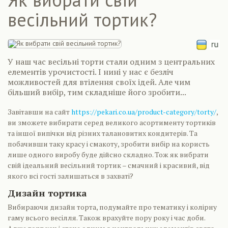
весільний тортик?
У наш час весільні торти стали одним з центральних
елементів урочистості. І нині у нас є безліч
можливостей для втілення своїх ідей. Але чим
більший вибір, тим складніше його зробити...
Завітавши на сайт
https://pekari.co.ua/product-category/torty/
,
ви зможете вибирати серед великого асортименту тортиків
та іншої випічки від різних талановитих кондитерів. Та
побачивши таку красу і смакоту, зробити вибір на користь
лише одного виробу буде дійсно складно. Тож як вибрати
свій ідеальний весільний тортик – смачний і красивий, від
якого всі гості залишаться в захваті?
Дизайн тортика
Вибираючи дизайн торта, подумайте про тематику і колірну
гаму всього весілля. Також врахуйте пору року і час доби.