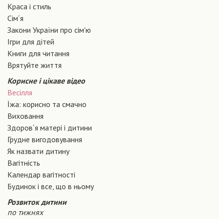
Краса і стиль
Сiм´я
Закони України про сiм'ю
Ігри для дітей
Книги для читання
Врятуйте життя
Корисне і цікаве відео
Весілля
Їжа: корисно та смачно
Виховання
Здоров´я матері і дитини
Грудне вигодовування
Як назвати дитину
Вагiтнiсть
Календар вагітності
Будинок і все, що в ньому
Розвиток дитини
по тижнях