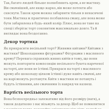
Так, багато людей більше полюбляють крем, а не мастику.
Він смачніший, але якщо жарко, він може потекти або
скиснути. Також крем можна забарвити тільки в ненасичені
тони. Мастика ж практично позбавлена смаку, але вона може
бути забарвлена в будь-який колір. Плюс, вона не тане на
спеці і зберігає торт соковитим максимально довго. Та й
виглядає вона бездоганно.
Декор тортика
Як прикрасити весільний торт? Живими квітами? Квітами з
мастики? Шоколадними фігурками? Фігурками з масляного
крему? Перевага справжніх живих квітів в тому, що вони
можуть повторити композицію весільного букета нареченої
на торті, але вони не їстівні. Прикраси на торті з масляного
крему або шоколаду цілком їстівні і дуже навіть смачні, але
на жарі можуть розтанути. Квіти з мастики не потануть і
будуть їстівними, але смачними їх навряд чи назвеш.
Вартість весільного торта
Вона безпосередньо залежатиме від його розміру (ваги), а
також додатково з вас візьмуть за декор. Щоб не помилитися
з розміром торта, порахуйте орієнтовну кількість гостей на