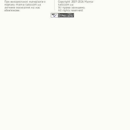
|
При використаннi матерiалiв з
Copyright 2007-2026 Mama-
порталу mama-tato.com.ua
tato.com.ua
активне посилання на нас
Усі права захищено.
обов'язкове.
All rights reserverd.