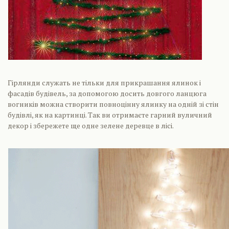
Гірлянди служать не тільки для прикрашання ялинок і
фасадів будівель, за допомогою досить довгого ланцюга
вогників можна створити повноцінну ялинку на одній зі стін
будівлі, як на картинці. Так ви отримаєте гарний вуличний
декор і збережете ще одне зелене деревце в лісі.