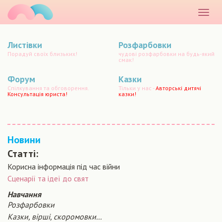
маматато
Розкр
меню
Листівки
Розфарбовки
Порадуй своїх близьких!
чудові розфарбовки на будь-який
смак!
Форум
Казки
Спілкування та обговорення.
Тільки у нас -
Авторські дитячі
Консультація юриста!
казки!
Новини
Статті:
Корисна інформація під час війни
Сценарiї та iдеї до свят
Навчання
Розфарбовки
Казки, вірші, скоромовки...