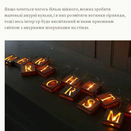
Якщо хочеться чогось більш ніжного, можна зробити
маленькі ажурні кульки, і в них розмітити вогники гірлянди,
тоді і весь інтер'єр буде висвітлений м'яким приємним
світлом з ажурними візерунками на стінах.