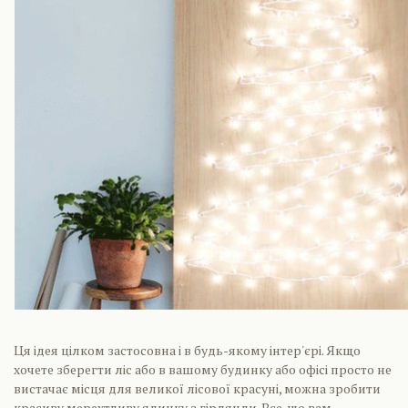
Ця ідея цілком застосовна і в будь-якому інтер'єрі. Якщо
хочете зберегти ліс або в вашому будинку або офісі просто не
вистачає місця для великої лісової красуні, можна зробити
красиву мерехтливу ялинку з гірлянди. Все. що вам