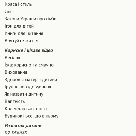
Краса і стиль
Сiм´я
Закони України про сiм'ю
Ігри для дітей
Книги для читання
Врятуйте життя
Корисне і цікаве відео
Весілля
Їжа: корисно та смачно
Виховання
Здоров´я матері і дитини
Грудне вигодовування
Як назвати дитину
Вагiтнiсть
Календар вагітності
Будинок і все, що в ньому
Розвиток дитини
по тижнях