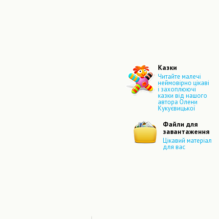
Казки
Читайте малечі
неймовірно цікаві
і захоплюючі
казки від нашого
автора Олени
Кукуєвицької
Файли для
завантаження
Цікавий матеріал
для вас