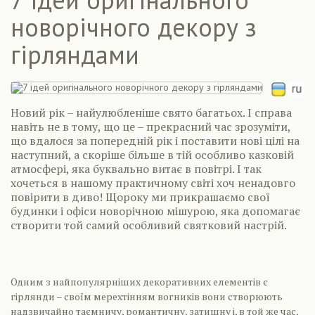
новорічного декору з
гірляндами
Новий рік – найулюбленіше свято багатьох. І справа
навіть не в тому, що це – прекрасний час зрозуміти,
що вдалося за попередній рік і поставити нові цілі на
наступний, а скоріше більше в тій особливо казковій
атмосфері, яка буквально витає в повітрі. І так
хочеться в нашому практичному світі хоч ненадовго
повірити в диво! Щороку ми прикрашаємо свої
будинки і офіси новорічною мішурою, яка допомагає
створити той самий особливий святковий настрій.
Одним з найпопулярніших декоративних елементів є
гірлянди – своїм мерехтінням вогників вони створюють
надзвичайно таємничу, романтичну, затишну і, в той же час,