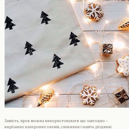
Замість зірок можна використовувати що завгодно –
вирізаних паперових оленів, сніжинки і навіть різдвяні