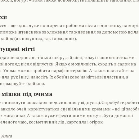
сся
осся – ще одна дуже поширена проблема після відпочинку на морі.
опоможе інтенсивне зволоження та живлення за допомогою всіл
 олійок (як покупних, так і домашніх).
лущені нігті
а зневоднює не тільки шкіру, а й нігті, тому і вашим нігтиками
й догляд після відпустки. Якщо є можливість, сходіть в салон на
. Удома можна зробити парафінотерапію. А також налягайте на
ля рук і ніг, і наносіть їх обов'язково на нігтьові пластини, а
но змащуйте олійкою.
і мішки під очима
 виникнути внаслідок недосипання у відпустці. Спробуйте робит
авколо очей, користуватися спеціальними кремами – всі ці засоб
их магазинах. А також дуже ефективними можуть бути домашні
еленого чаю, косметичний лід, картопля і огірок.
а Анна