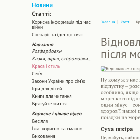
Новини
Статті:
Корисна інформація під час
Головна
Статті
Кр
війни
Сценарiї та iдеї до свят
Відновл
Навчання
після м
Розфарбовки
Казки, вірші, скоромовки...
Краса і стиль
Сiм´я
Ну кому ж з нас 
Закони України про сiм'ю
відпустку – роз
Ігри для дітей
особливо, якщо
Книги для читання
морського відпо
Врятуйте життя
один мінус – со
здоров'ї нашої ш
Корисне і цікаве відео
поїздки на море
Весілля
Суха шкіра
Їжа: корисно та смачно
Виховання
Це, мабуть, найпо