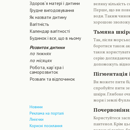
Здоров´я матері і дитини
велику кількість с
Перше, що ви пови
Грудне вигодовування
води. Таким чином
Як назвати дитину
хорошою зволожуюч
Вагiтнiсть
Календар вагітності
Тьмяна шкір
Будинок і все, що в ньому
Так, після морськ
боротися також ак
Розвиток дитини
також користуват
по тижнях
серію доглядаючи
по місяцях
допоможуть віднов
Робота, кар´єра і
саморозвиток
Пігментація 
Розваги та відпочинок
Ви можете пити бі
спробуйте пити зе
шкіри. Глибоке оч
моря і землі Фулле
Новини
Почервоніння
Реклама на порталі
Користуйтеся засп
Лінієчки
пантенол. Крім ц
Корисні посилання
волоські горіхи, 