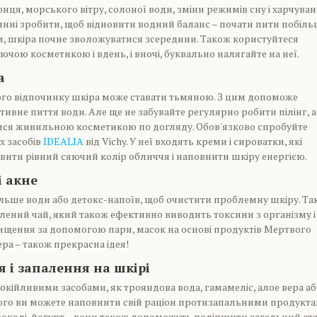
онця, морського вітру, солоної води, зміни режимів сну і харчуван
нні зробити, щоб відновити водний баланс – почати пити побіл
, шкіра почне зволожуватися зсередини. Також користуйтеся
ою косметикою і вдень, і вночі, буквально налягайте на неї.
а
ого відпочинку шкіра може ставати тьмяною. З цим допоможе
тивне пиття води. Але ще не забувайте регулярно робити пілінг, а
ися живильною косметикою по догляду. Обов'язково спробуйте
х засобів
IDEALIA
від Vichy. У неї входять креми і сироватки, які
ити рівний сяючий колір обличчя і наповнити шкіру енергією.
і акне
льше води або детокс-напоїв, щоб очистити проблемну шкіру. Та
лений чай, який також ефективно виводить токсини з організму і
ищення за допомогою пари, масок на основі продуктів Мертвого
ра – також прекрасна ідея!
 і запалення на шкірі
окійливими засобами, як трояндова вода, гамамеліс, алое вера аб
ього ви можете наповнити свій раціон протизапальними продукта
броколі, йогурт – вони також допоможуть поліпшити загальний ст