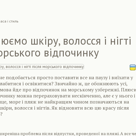
аса і стиль
юємо шкіру, волосся і нігті
орського відпочинку
не подобається просто поставити все на паузу і виїхати у
слабитися і освіжитися? Звичайно ж, це обожнюють усі,
 мова йде про відпочинок на морському узбережжі. Плюс
чинку можна перераховувати нескінченно, але є у нього і
нце, море і пляж не найкращим чином позначаються на
кіри, волосся і нігтів. Як відновити всю цю красу після
?
ширеніша проблема після відпустки, проведеної на пляжі. А все ч