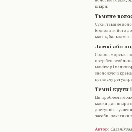
шкіри.
Тьмяне воло
Сухе і тьмяне вол
Відновити його д
масок, бальзамів і
Ламкі або по
Солона морська вод
потрібен особливи
манікюр і педикюр
зволожуючі креми д
кутикулу регуляр
Темні круги 
Ця проблема може
маски для шкіри н
доступні в сучасн
засоби: пакетики з
Автор:
Сальніков