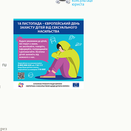
консультації
юриста
и
ерез