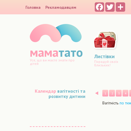
Facebook
Twitter
Sh
Головна
Рекламодавцям
мама
тато
Листівки
Усе, що ви маєте знати про
Порадуй своїх
дітей
близьких!
Календар
вагітності та
Назад
1
2
3
4
розвитку дитини
Вагітність
по ти