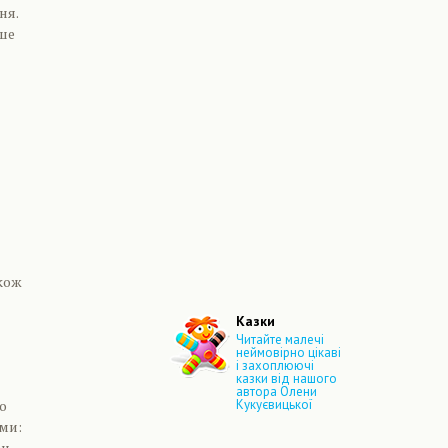
ня.
ьше
кож
Казки
Читайте малечі
неймовірно цікаві
і захоплюючі
казки від нашого
автора Олени
о
Кукуєвицької
ми:
ан