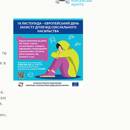
консультації
юриста
я в
а.
ьки
м.
ємо,