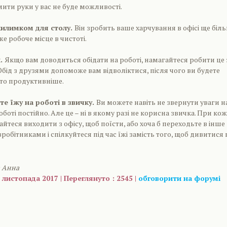
ити руки у вас не буде можливості.
килимком для столу.
Він зробить ваше харчування в офісі ще біл
е робоче місце в чистоті.
и.
Якщо вам доводиться обідати на роботі, намагайтеся робити це 
Обід з друзями допоможе вам відволіктися, після чого ви будете
то продуктивніше.
те їжу на роботі в звичку.
Ви можете навіть не звернути уваги на
оботі постійно. Але це – ні в якому разі не корисна звичка. При ко
йтеся виходити з офісу, щоб поїсти, або хоча б переходьте в інше
робітниками і спілкуйтеся під час їжі замість того, щоб дивитися 
а Анна
 листопада 2017 | Переглянуто : 2545 |
обговорити на форумі
are