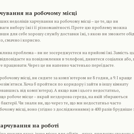
чування на робочому місці
ших недоліків харчування на робочому місці – це те, що ви
ваги вибору їжі і її різноманітності. Проте цю проблему можна
ши для себе хорошу службу доставки їжі, з якою ви зможете обі
но, смачно і корисно.
жлива проблема – ви не зосереджуєтеся на прийомі їжі. Замість ц
 відповідаєте на повідомлення в телефоні, дивитеся соціалки або,
е працювати. Через це ви напевно частенько переїдаєте.
робочому місці, ви сидите за комп'ютером не 8 годин, а 9. І краще
розім'ятися. Хоча б пройтися по коридору і зайти в іншу кімнату
ірвавшись від комп'ютера). А якщо вам і цього недостатньо,
 що робоче місце – вкрай нездорова середа, на якій збираються
бактерії. Чи знали ви, що через те, що ми недостатньо часто
очому місці, воно (згідно з дослідженнями) в 400 разів брудніше 
харчування на роботі
бно шукати якесь інше місце для обідів – якусь прилеглу столову 