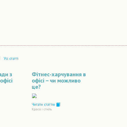
|
Усі статті
ади з
Фітнес-харчування в
офісі
офісі – чи можливо
це?
о
Читати статтю
Краса і стиль