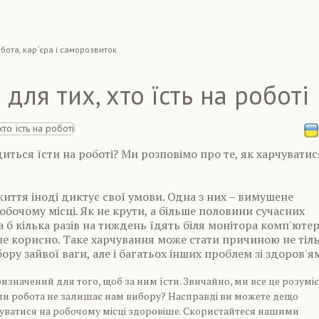
бота, кар´єра і саморозвиток
 для тих, хто їсть на роботі
иться їсти на роботі? Ми розповімо про те, як харчуватис
иття іноді диктує свої умови. Одна з них – вимушене
обочому місці. Як не крути, а більше половини сучасних
а б кілька разів на тиждень їдять біля монітора комп'ютер
не корисно. Таке харчування може стати причиною не тіл
ору зайвої ваги, але і багатьох інших проблем зі здоров'я
ризначений для того, щоб за ним їсти. Звичайно, ми все це розумі
ли робота не залишає нам вибору? Насправді ви можете дещо
уватися на робочому місці здоровіше. Скористайтеся нашими