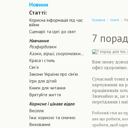
Новини
Статті:
Корисна інформація під час
Головна
Статті
Ро
війни
Сценарiї та iдеї до свят
7 порад
Навчання
Розфарбовки
Казки, вірші, скоромовки...
Краса і стиль
Вам знову довод
Сiм´я
офісі здоровіше.
Закони України про сiм'ю
Сучасний темп ж
Ігри для дітей
харчування на р
Книги для читання
працівників хоч
Врятуйте життя
Звичайно ж, це 
переїдання і наб
Корисне і цікаве відео
Весілля
Робочий стіл не п
Їжа: корисно та смачно
але що робити, ко
Виховання
зробити, щоб харч