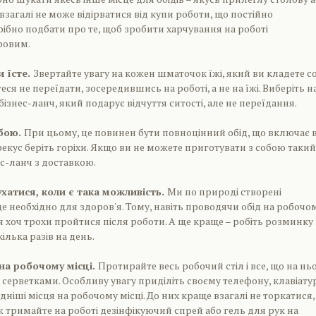
 взагалі не може відірватися від купи роботи, що постійно
рібно подбати про те, щоб зробити харчування на роботі
ровим.
и їсте.
Звертайте увагу на кожен шматочок їжі, який ви кладете со
теся не переїдати, зосередившись на роботі, а не на їжі. Виберіть н
ізнес-ланч, який подарує відчуття ситості, але не переїдання.
обою.
При цьому, це повинен бути повноцінний обід, що включає 
ерекус беріть горіхи. Якщо ви не можете приготувати з собою такий
ес-ланч з доставкою.
ухатися, коли є така можливість.
Ми по природі створені
це необхідно для здоров'я. Тому, навіть проводячи обід на робочо
ся хоч трохи пройтися після роботи. А ще краще – робіть розминку
ілька разів на день.
на робочому місці.
Протирайте весь робочий стіл і все, що на нь
серветками. Особливу увагу приділіть своєму телефону, клавіатурі
ніші місця на робочому місці. До них краще взагалі не торкатися,
ож тримайте на роботі дезінфікуючий спрей або гель для рук на