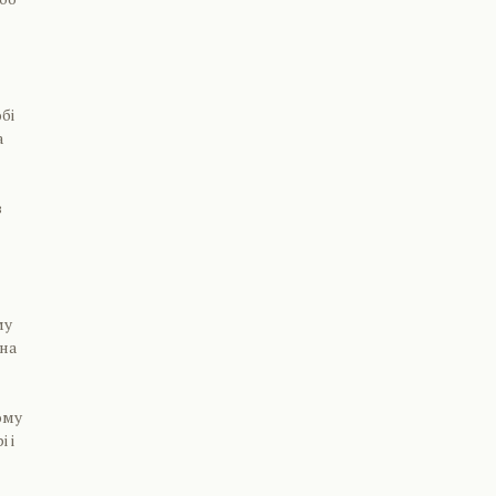
бі
а
в
му
 на
ому
 і