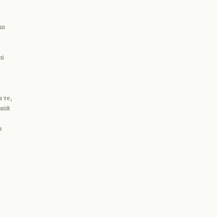
ьш
зі
 те,
жній
в