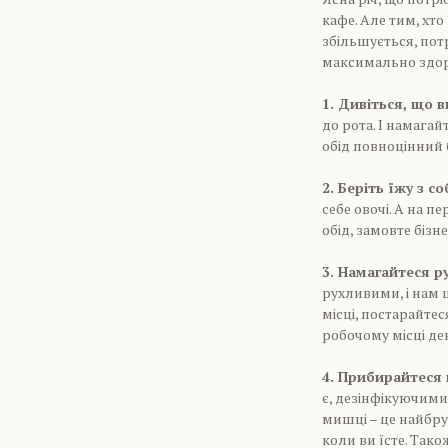
кафе. Але тим, хто
збільшується, пот
максимально здо
1. Дивіться, що в
до рота. І намагай
обід повноцінний б
2. Беріть їжу з с
себе овочі. А на п
обід, замовте бізн
3. Намагайтеся р
рухливими, і нам 
місці, постарайте
робочому місці дек
4. Прибирайтеся 
є, дезінфікуючими 
мишці – це найбруд
коли ви їсте. Так