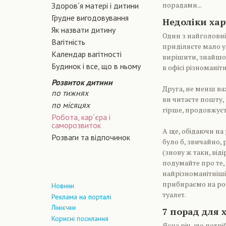
порадами...
Здоров´я матері і дитини
Грудне вигодовування
Недоліки хар
Як назвати дитину
Один з найголовні
Вагiтнiсть
приділяєте мало у
Календар вагітності
вирішити, знайшов
Будинок і все, що в ньому
в офісі різноманіт
Розвиток дитини
Друга, не менш ва
по тижнях
ви читаєте пошту,
по місяцях
гірше, продовжуєт
Робота, кар´єра і
саморозвиток
А ще, обідаючи на 
Розваги та відпочинок
було б, звичайно, 
(знову ж таки, від
подумайте про те,
найрізноманітніші 
прибираємо на роб
Новини
туалет.
Реклама на порталі
Лінієчки
7 порад для 
Корисні посилання
Ясна річ, що потрі