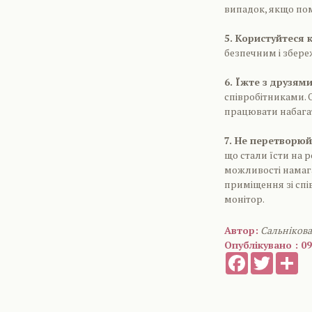
випадок, якщо пом
5. Користуйтеся 
безпечним і збереж
6. Їжте з друзям
співробітниками. 
працювати набага
7. Не перетворюй
що стали їсти на р
можливості намага
приміщення зі спів
монітор.
Автор:
Сальніков
Опублікувано : 09
Facebook
Twitter
Sh