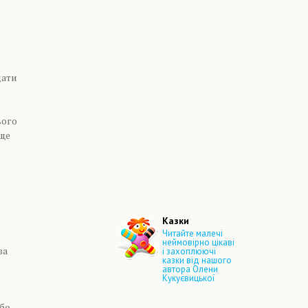
дати
ього
 ще
Казки
Читайте малечі
неймовірно цікаві
за
і захоплюючі
казки від нашого
автора Олени
Кукуєвицької
або