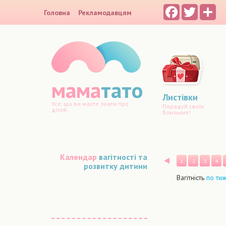
Facebook
Twitter
Sh
Головна
Рекламодавцям
мама
тато
Листівки
Усе, що ви маєте знати про
Порадуй своїх
дітей
близьких!
Календар
вагітності та
Назад
1
2
3
4
розвитку дитини
Вагітність
по ти