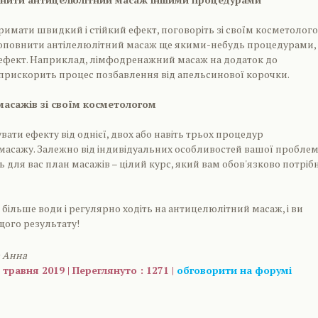
римати швидкий і стійкий ефект, поговоріть зі своїм косметолог
оповнити антілелюлітний масаж ще якими-небудь процедурами,
ефект. Наприклад, лімфодренажний масаж на додаток до
прискорить процес позбавлення від апельсинової корочки.
масажів зі своїм косметологом
вати ефекту від однієї, двох або навіть трьох процедур
масажу. Залежно від індивідуальних особливостей вашої проблем
 для вас план масажів – цілий курс, який вам обов'язково потріб
 більше води і регулярно ходіть на антицелюлітний масаж, і ви
щого результату!
а Анна
 травня 2019 | Переглянуто : 1271 |
обговорити на форумі
are