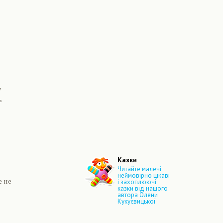
у
ь
Казки
Читайте малечі
неймовірно цікаві
е не
і захоплюючі
казки від нашого
автора Олени
Кукуєвицької