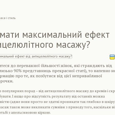
аса і стиль
имати максимальний ефект
ицелюлітного масажу?
теся до переважної більшості жінок, які страждають від
близько 90% представниць прекрасної статі), то напевно н
рмацію про те, як позбутися від цієї непривабливої
орочки.
з популярних порад – від антицелюлітного масажу до кремів і скр
увати. І якщо про відсутність результату від останніх можна
ністю (адже вони просто не здатні проникати так глибоко в шкіру)
саж також може викликати сумніви з приводу того, наскільки ві
тьбі з апельсиновою кіркою.