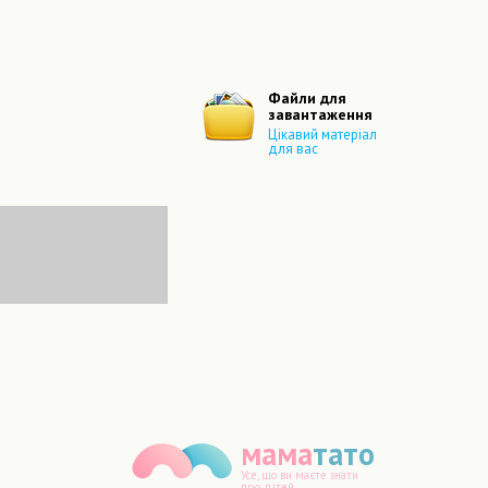
Файли для
завантаження
Цікавий матеріал
для вас
мама
тато
Усе, що ви маєте знати
про дітей