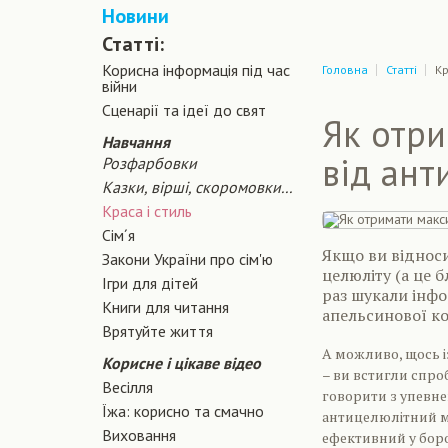
Новини
Статті:
Корисна інформація під час
Головна
Статті
Кр
війни
Сценарiї та iдеї до свят
Як отр
Навчання
від ант
Розфарбовки
Казки, вірші, скоромовки...
Краса і стиль
Сiм´я
Якщо ви відноси
Закони України про сiм'ю
целюліту (а це 
Ігри для дітей
раз шукали інфо
Книги для читання
апельсинової к
Врятуйте життя
А можливо, щось і
Корисне і цікаве відео
– ви встигли спроб
Весілля
говорити з упевне
Їжа: корисно та смачно
антицелюлітний ма
Виховання
ефективний у боро