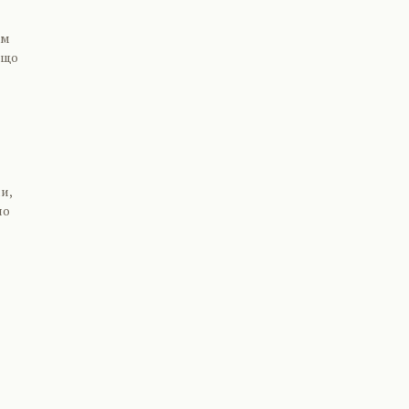
ом
 що
и,
но