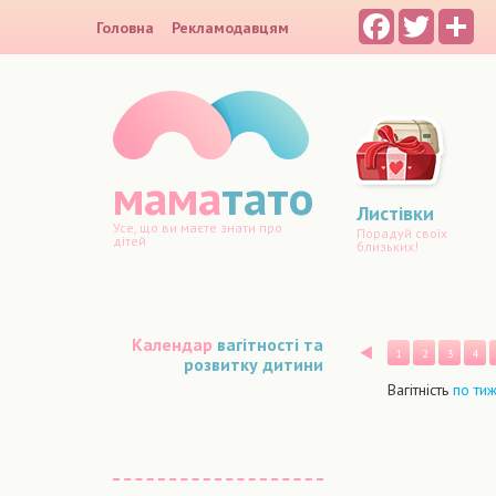
Facebook
Twitter
Sh
Головна
Рекламодавцям
мама
тато
Листівки
Усе, що ви маєте знати про
Порадуй своїх
дітей
близьких!
Календар
вагітності та
Назад
1
2
3
4
розвитку дитини
Вагітність
по ти