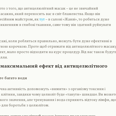
рто з того, що антицелюлітний масаж – це не звичайний
ажик, який переносить вас в світ блаженства. Якщо він
есійним майстром, як
тут
– в салоні «Жанві», то робиться дуже
никненням в глибокі тканини, саме тому він здатний руйнувати
ажі, коли робляться правильно, можуть бути дуже ефективні в
ітною корочкою. Проте щоб отримати від антицелюлітного масаж
т, мало просто відходити на курс процедур. Від вас також будут
илля.
 максимальний ефект від антицелюлітного
те багато води
зична активність допоможуть «вимити» з організму токсини і
 клітини, завдяки чому целюліт буде «танути» швидше. Ви может
кого значення, але тренування і вода сприяють відтоку лімфи, що
 для боротьби з целюлітом.
нити антицелюлітний масаж іншими процедурами