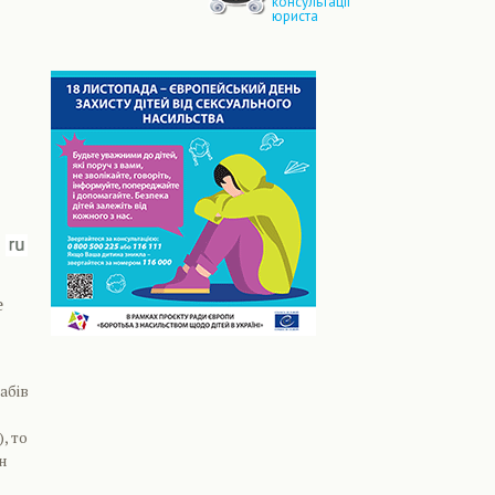
консультації
юриста
е
абів
, то
н