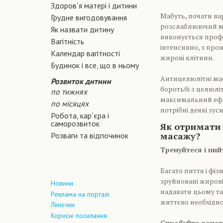
Здоров´я матері і дитини
Мабуть, почати ва
Грудне вигодовування
розслаблюючий мас
Як назвати дитину
виконується проф
Вагiтнiсть
інтенсивно, з про
Календар вагітності
жирові клітини.
Будинок і все, що в ньому
Антицелюлітні мас
Розвиток дитини
боротьбі з целюл
по тижнях
максимальний ефек
по місяцях
потрібні деякі зус
Робота, кар´єра і
саморозвиток
Як отримати
масажу?
Розваги та відпочинок
Тренуйтеся і пий
Багато пиття і фі
зруйновані жирові
Новини
надавати цьому та
Реклама на порталі
життєво необхідно
Лінієчки
Корисні посилання
Спробуйте допов