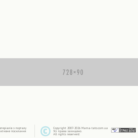
|
терiалiв з порталу
Copyright 2007-2026 Mama-tato.com.ua
активне посилання
Усі права захищено.
All rights reserverd.