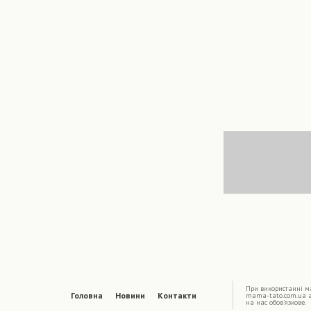
|
При використаннi ма
Головна
Новини
Контакти
mama-tato.com.ua 
на нас обов'язкове.