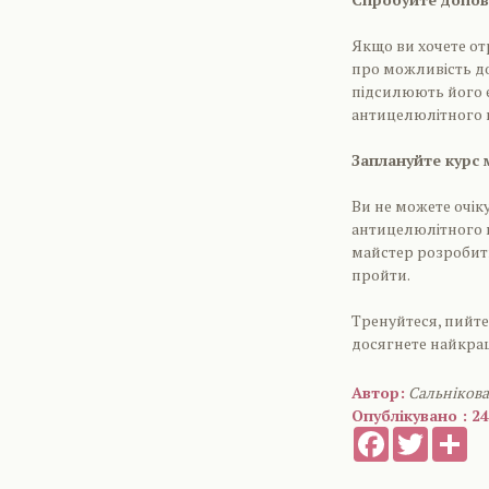
Якщо ви хочете от
про можливість д
підсилюють його 
антицелюлітного 
Заплануйте курс 
Ви не можете очіку
антицелюлітного 
майстер розробить
пройти.
Тренуйтеся, пийте
досягнете найкра
Автор:
Сальніков
Опублікувано : 24
Facebook
Twitter
Sh