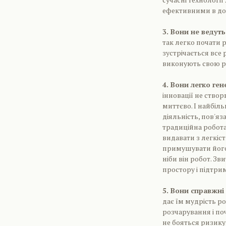
ефективними в дос
3. Вони не ведут
так легко почати 
зустрічається все 
виконують свою ро
4. Вони легко ген
інновації не ство
миттєво. І найбіл
діяльність, пов'яз
традиційна робота
видавати з легкіст
примушувати його 
ніби він робот. З
простору і підтрим
5. Вони справжні 
дає їм мудрість ро
розчарування і по
не бояться ризику