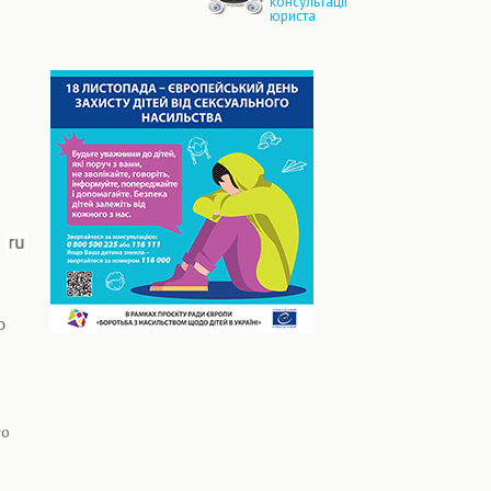
консультації
юриста
о
то