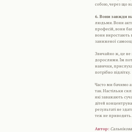
собою, через що н
6. Вони завжди на
людьми. Вони акти
професій, вони ба
вони виростають в
заниженої самооці
Звичайно ж, це не
дорослими. Їм потр
навички, прислуха
потрібно підлітку.
Часто ми бачимо а
так. Настільки сил
які заважають суч
дітей концентруват
результаті не здат
теж не приводять.
Автор:
Сальніков