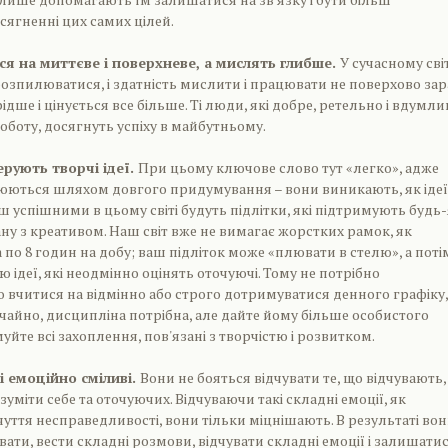
ягненні цих самих цілей.
ься на миттєве і поверхневе, а мислять глибше.
У сучасному світ
розпилюватися, і здатність мислити і працювати не поверхово зар
рідше і цінується все більше. Ті люди, які добре, ретельно і вдумли
боту, досягнуть успіху в майбутньому.
ерують творчі ідеї.
При цьому ключове слово тут «легко», адже
рюються шляхом довгого придумування – вони виникають, як ідеї
ьш успішними в цьому світі будуть підлітки, які підтримують будь
ану з креативом. Наш світ вже не вимагає жорстких рамок, як
 по 8 годин на добу; ваш підліток може «плювати в стелю», а поті
ю ідеї, які неодмінно оцінять оточуючі. Тому не потрібно
вчитися на відмінно або строго дотримуватися денного графіку,
вичайно, дисципліна потрібна, але дайте йому більше особистого
уйте всі захоплення, пов'язані з творчістю і розвитком.
і емоційно сміливі.
Вони не бояться відчувати те, що відчувають, 
зуміти себе та оточуючих. Відчуваючи такі складні емоції, як
чуття несправедливості, вони тільки міцнішають. В результаті во
вати, вести складні розмови, відчувати складні емоції і залишати