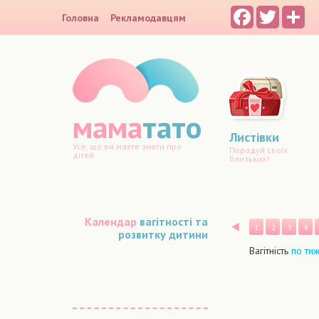
Facebook
Twitter
Sh
Головна
Рекламодавцям
мама
тато
Листівки
Усе, що ви маєте знати про
Порадуй своїх
дітей
близьких!
Календар
вагітності та
Назад
1
2
3
4
розвитку дитини
Вагітність
по ти