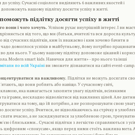
до успіху. Сучасні соціологи виділяють 6 важливих якостей і
і допоможуть вашому підлітку досягти успіху в житті.
опоможуть підлітку досягти успіху в житті
то вони і чого хочуть.
Успіхом рухає внутрішній інтерес. І ви має
ідрізняється від того, що ми (батьки, вчителі та вся доросла культ
 від сучасних підлітків, ким їх вважаємо і ким хочемо бачити в
чадо домоглося успіхів в майбутньому, йому потрібно працюват
во для нього. У цьому вашому підлітку допоможе цікавий і кори
ла. Modern smart kids. Навички для життя» - про нього та інші
мітапи по всій Україні
ви зможете дізнаватися на сайті event-camp.
концентруватися на важливому.
Підлітки не можуть досягати сво
'ятають, що вони роблять або навіщо. У сучасному світі,
ламою, яка намагається захопити увагу підлітків, всілякими
 та іграми, нескладно відволіктися від важливих цілей. Але дитин
труватися на тому, що їй потрібно, а не розпорошувати свою уваг
о досягне успіху. Вчитися, не відволікаючись на стрічку в улюбле
 спати вчасно, а не засиджуватися за улюбленою грою, тренуватис
м'єю і близькими... Сучасні підлітки з легкістю справляються з ус
ь цифровим «спокусам», якщо перед ними стоїть важлива мета. 
ї лише допомагають їм залишатися на зв'язку і бути більш