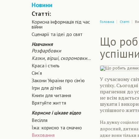
Новини
Статті:
Корисна інформація під час
Головна
Статті
В
війни
Сценарiї та iдеї до свят
Що роби
Навчання
успішни
Розфарбовки
Казки, вірші, скоромовки...
Краса і стиль
Сiм´я
У сучасному світ
Закони України про сiм'ю
успіху. Сьогодн
Ігри для дітей
прагнення до ус
Книги для читання
не всім вдається
Врятуйте життя
шукати і викори
успішного життя
Корисне і цікаве відео
Весілля
На думку соціологі
Їжа: корисно та смачно
дорослий, дитина а
Виховання
адже вони тільки 