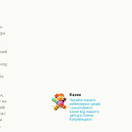
те
ура
и
сний
org.
їх
а,
Казки
Читайте малечі
у на
неймовірно цікаві
ній
і захоплюючі
казки від нашого
я і
автора Олени
ім
Кукуєвицької
А