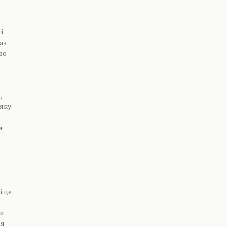
і
аз
во
,
-яку
м
і це
ни
ся