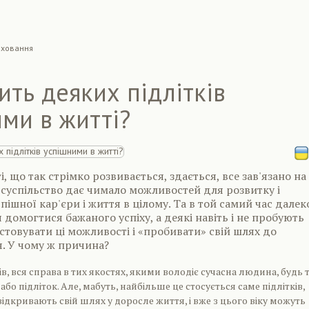
иховання
ть деяких підлітків
ми в житті?
і, що так стрімко розвивається, здається, все зав'язано на
і суспільство дає чимало можливостей для розвитку і
пішної кар'єри і життя в цілому. Та в той самий час далек
 домогтися бажаного успіху, а деякі навіть і не пробують
стовувати ці можливості і «пробивати» свій шлях до
. У чому ж причина?
в, вся справа в тих якостях, якими володіє сучасна людина, будь 
бо підліток. Але, мабуть, найбільше це стосується саме підлітків,
відкривають свій шлях у доросле життя, і вже з цього віку можуть