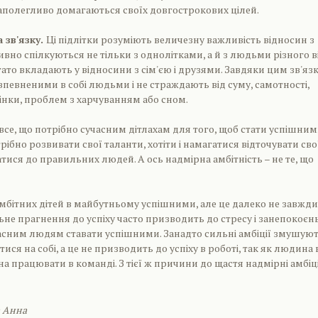
аполегливо домагаються своїх довгострокових цілей.
 зв'язку.
Ці підлітки розуміють величезну важливість відносин з
вно спілкуються не тільки з однолітками, а й з людьми різного ві
гато вкладають у відносини з сім'єю і друзями. Завдяки цим зв'яз
певненими в собі людьми і не страждають від суму, самотності,
нки, проблем з харчуванням або сном.
 все, що потрібно сучасним дітлахам для того, щоб стати успішни
ібно розвивати свої таланти, хотіти і намагатися відточувати сво
тися до правильних людей. А ось надмірна амбітність – не те, що
мбітних дітей в майбутньому успішними, але це далеко не завжди
ьне прагнення до успіху часто призводить до стресу і занепокоєнь
асним людям ставати успішними. Занадто сильні амбіції змушую
ися на собі, а це не призводить до успіху в роботі, так як людина 
на працювати в команді. З тієї ж причини до щастя надмірні амбіц
а Анна