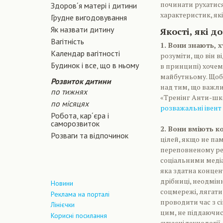
починати рухатися 
Здоров´я матері і дитини
характеристик, як
Грудне вигодовування
Як назвати дитину
Якості, які д
Вагiтнiсть
1. Вони знають, х
Календар вагітності
розуміти, що він в
Будинок і все, що в ньому
в принципі) хочемо
майбутньому. Щоб 
Розвиток дитини
над тим, що важли
по тижнях
«Тренінг Анти-шко
по місяцях
розважальні івент 
Робота, кар´єра і
саморозвиток
2. Вони вміють 
Розваги та відпочинок
цілей, якщо не пам
переповненому рек
соціальними медіа
яка здатна концен
дрібниці, неодмінн
Новини
соцмережі, лягати
Реклама на порталі
проводити час з сі
Лінієчки
цим, не піддаючис
Корисні посилання
сучасні технологі