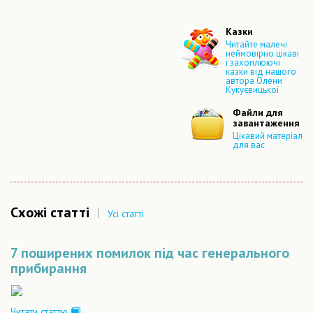
Казки
Читайте малечі
неймовірно цікаві
і захоплюючі
казки від нашого
автора Олени
Кукуєвицької
Файли для
завантаження
Цікавий матеріал
для вас
Схожі статті
|
Усі статті
7 поширених помилок під час генерального
прибирання
Читати статтю