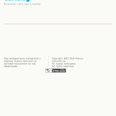
Будинок і все, що в ньому
|
При використаннi матерiалiв з
Copyright 2007-2026 Mama-
порталу mama-tato.com.ua
tato.com.ua
активне посилання на нас
Усі права захищено.
обов'язкове.
All rights reserverd.