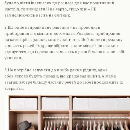
будемо діяти інакше: якщо річ несе для вас позитивний
настрій, то викидати її не варто, якщо ж ні –НЕ
замислюючись несіть на смітник.
2. Ще одне неправильне рішення – це проводити
прибирання від кімнати до кімнати. Розділіть прибирання
на категорії: іграшки, книги, одяг і т.п. Щоб оцінити реальну
кількість речей, їх краще зібрати в одне місце. І ви сильно
здивуєтеся, що їх реальна кількість в рази більша ніж ви собі
уявляли.
3. Не потрібно залучати до прибирання рідних, адже
обов'язково будуть поради, що краще залишити. А мама
взагалі забере більшу частину речей до себе і продовжить їх
зберігати.