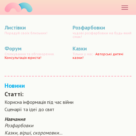
маматато
Розкр
меню
Листівки
Розфарбовки
Порадуй своїх близьких!
чудові розфарбовки на будь-який
смак!
Форум
Казки
Спілкування та обговорення.
Тільки у нас -
Авторські дитячі
Консультація юриста!
казки!
Новини
Статті:
Корисна інформація під час війни
Сценарiї та iдеї до свят
Навчання
Розфарбовки
Казки, вірші, скоромовки...