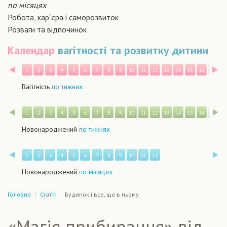
по місяцях
Робота, кар´єра і саморозвиток
Розваги та відпочинок
Календар
вагітності та розвитку дитини
Назад
В
1
2
3
4
5
6
7
8
9
10
11
12
13
14
15
16
17
1
Вагітність
по тижнях
Назад
В
1
2
3
4
5
6
7
8
9
10
11
12
13
14
15
16
17
1
Новонароджений
по тижнях
Назад
В
1
2
3
4
5
6
7
8
9
10
11
12
Новонароджений
по місяцях
Головна
Статті
Будинок і все, що в ньому
«Магія прибирання» від