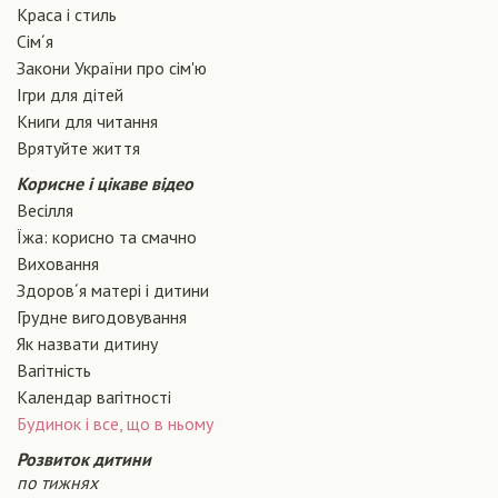
Краса і стиль
Сiм´я
Закони України про сiм'ю
Ігри для дітей
Книги для читання
Врятуйте життя
Корисне і цікаве відео
Весілля
Їжа: корисно та смачно
Виховання
Здоров´я матері і дитини
Грудне вигодовування
Як назвати дитину
Вагiтнiсть
Календар вагітності
Будинок і все, що в ньому
Розвиток дитини
по тижнях