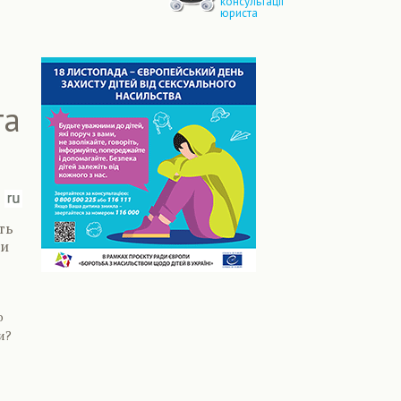
консультації
юриста
та
ть
ти
о
и?