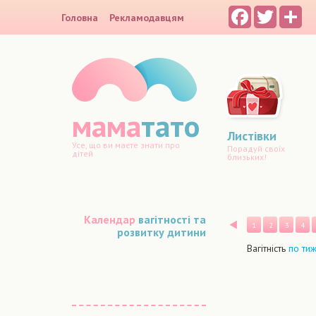
Facebook
Twitter
Sh
Головна
Рекламодавцям
мама
тато
Листівки
Усе, що ви маєте знати про
Порадуй своїх
дітей
близьких!
Календар
вагітності та
Назад
1
2
3
4
розвитку дитини
Вагітність
по ти