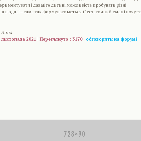
периментувати і давайте дитині можливість пробувати різні
в в одязі – саме так формуватиметься її естетичний смак і почутт
а Анна
 листопада 2021 | Переглянуто : 3170 |
обговорити на форумі
are