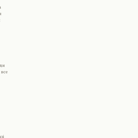
а
я
и
жди
 все
зі