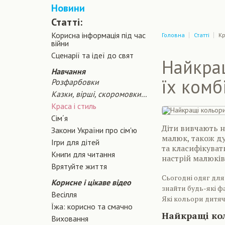
Новини
Статті:
Корисна інформація під час
Головна
Статті
Кр
війни
Сценарiї та iдеї до свят
Найкращ
Навчання
їх комб
Розфарбовки
Казки, вірші, скоромовки...
Краса і стиль
Сiм´я
Діти вивчають н
Закони України про сiм'ю
малюк, також д
Ігри для дітей
та класифікуват
Книги для читання
настрій малюків
Врятуйте життя
Сьогодні одяг для
Корисне і цікаве відео
знайти будь-які ф
Весілля
Які кольори дитя
Їжа: корисно та смачно
Найкращі кол
Виховання