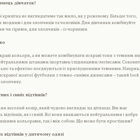
енець дівчаток!
 крихітка не виглядатиме так мило, як у рожевому. Більше того,
є модним і для хлопчиків та чоловіків. Для дівчинки комбінуйте
ими чи сірими, для хлопчиків – із чорними.
чко
раві кольори, а ви можете комбінувати яскраві топи з темним н
ейтральними штанами/шортами/спідницями/легінсами. Соковит
ильно та ефектно поєднуються із приглушеними темними. Наприк
яскравої жовтої футболки з темно-синіми джинсами – такий look
 і хлопчику.
их і синіх відтінків?
ин веселий колір, який чудово виглядає на дітлахах. Він має
ь відтінків, як і синій. Всі вони вважаються нейтральними і добре
іншими кольорами, так і між собою. Що може бути простішим?
х відтінків у дитячому одязі