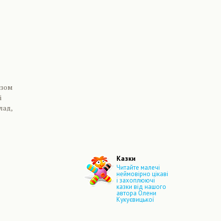
изом
і
лад,
Казки
Читайте малечі
неймовірно цікаві
і захоплюючі
казки від нашого
автора Олени
Кукуєвицької