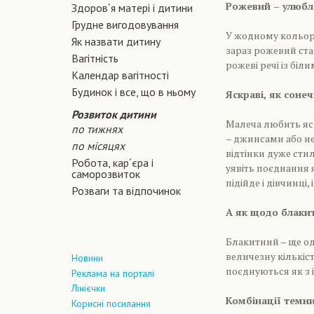
Рожевий – улюбл
Здоров´я матері і дитини
Грудне вигодовування
У жодному кольорі
Як назвати дитину
зараз рожевий ста
Вагiтнiсть
рожеві речі із біл
Календар вагітності
Будинок і все, що в ньому
Яскраві, як соне
Розвиток дитини
Малеча любить яск
по тижнях
– джинсами або н
по місяцях
відтінки дуже ст
Робота, кар´єра і
уявіть поєднання 
саморозвиток
підійде і дівчинці,
Розваги та відпочинок
А як щодо блакитн
Блакитний – ще од
величезну кількіст
Новини
поєднуються як з 
Реклама на порталі
Лінієчки
Комбінації темни
Корисні посилання