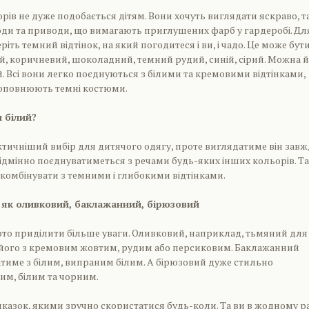
рів не дуже подобається дітям. Вони хочуть виглядати яскраво, т
оди та приводи, що вимагають приглушених фарб у гардеробі. Дл
ріть темний відтінок, на який погодитеся і ви, і чадо. Це може бут
, коричневий, шоколадний, темний рудий, синій, сірий. Можна й
 Всі вони легко поєднуються з білими та кремовими відтінками,
оповнюють темні костюми.
 білий?
ктичніший вибір для дитячого одягу, проте виглядатиме він зав
відмінно поєднуватиметься з речами будь-яких інших кольорів. Та
комбінувати з темними і глибокими відтінками.
 як оливковий, баклажанний, бірюзовий
то приділити більше уваги. Оливковий, наприклад, тьмяний для
е його з кремовим жовтим, рудим або персиковим. Баклажанний
тиме з білим, випраним білим. А бірюзовий дуже стильно
рим, білим та чорним.
дказок, якими зручно скористатися будь-коли. Та ви в жодному ра