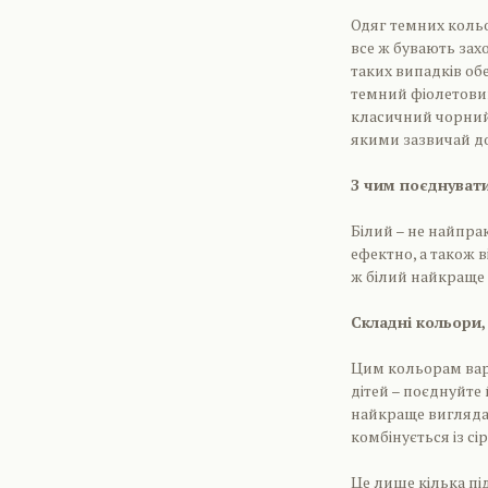
Одяг темних кольо
все ж бувають зах
таких випадків обе
темний фіолетовий
класичний чорний.
якими зазвичай д
З чим поєднувати
Білий – не найпра
ефектно, а також 
ж білий найкраще 
Складні кольори,
Цим кольорам вар
дітей – поєднуйт
найкраще вигляда
комбінується із сі
Це лише кілька пі