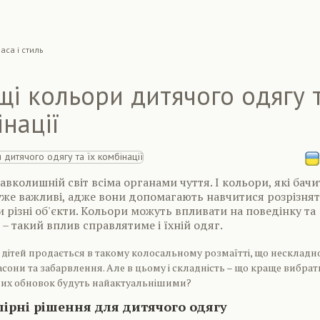
аса і стиль
і кольори дитячого одягу 
інації
авколишній світ всіма органами чуття. І кольори, які бачи
уже важливі, адже вони допомагають навчитися розрізня
и різні об'єкти. Кольори можуть впливати на поведінку та
 – такий вплив справлятиме і їхній одяг.
 дітей продається в такому колосальному розмаїтті, що нескладн
асони та забарвлення. Але в цьому і складність – що краще вибрат
чих обновок будуть найактуальнішими?
ірні рішення для дитячого одягу