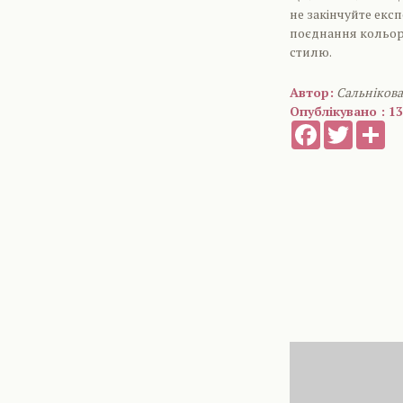
не закінчуйте екс
поєднання кольорі
стилю.
Автор:
Сальніков
Опублікувано : 13
Facebook
Twitter
Sh