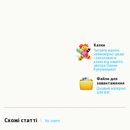
Казки
Читайте малечі
неймовірно цікаві
і захоплюючі
казки від нашого
автора Олени
Кукуєвицької
Файли для
завантаження
Цікавий матеріал
для вас
Схожі статті
|
Усі статті