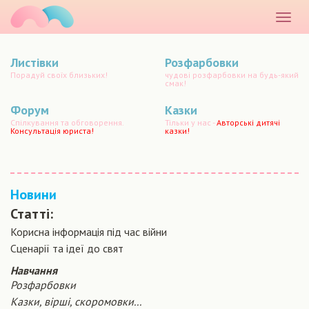
маматато
Розкр
меню
Листівки
Розфарбовки
Порадуй своїх близьких!
чудові розфарбовки на будь-який
смак!
Форум
Казки
Спілкування та обговорення.
Тільки у нас -
Авторські дитячі
Консультація юриста!
казки!
Новини
Статті:
Корисна інформація під час війни
Сценарiї та iдеї до свят
Навчання
Розфарбовки
Казки, вірші, скоромовки...