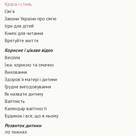
Краса і стиль
Сiм´я
Закони України про сiм'ю
Ігри для дітей
Книги для читання
Врятуйте життя
Корисне і цікаве відео
Весілля
Їжа: корисно та смачно
Виховання
Здоров´я матері і дитини
Грудне вигодовування
Як назвати дитину
Вагiтнiсть
Календар вагітності
Будинок і все, що в ньому
Розвиток дитини
по тижнях