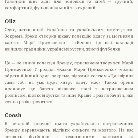
Галичини шиє одяг для чоловіків та дітей — зручний,
комфортний, функціональний та яскравий.
Oliz
Одяг, натхненний Україною та українським мистецтвом.
Зокрема, бренд створив цікаву колекцію одягу за мотивами
картин Марії Примаченко – «Вільні». До цієї колекції
ввійшли традиційні українські хустки, жіночі футболки.
Це — не єдина колекція бренду, присвячена творчості Марії
Примаченко. У розділі «Казки Марії Примаченко» можна
обрати й інший одяг: зокрема, відомий костюм «Ця звірина
сама собі на умі. Дуже хитру вдачу має». Також бренд
пропонує ще багато цікавого: шалі з петриківським
розписом, шовкові хустки та інше. Краще 1 раз побачити, ніж
сотню разів прочитати.
Coosh
В останній колекції цього українського патріотичного
бренду переважають відтінки синього та жовтого. На вас
чекають футболки з тематичними написами та