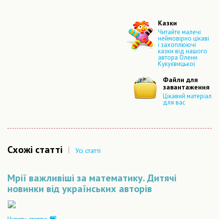
Казки
Читайте малечі
неймовірно цікаві
і захоплюючі
казки від нашого
автора Олени
Кукуєвицької
Файли для
завантаження
Цікавий матеріал
для вас
Схожі статті
|
Усі статті
Мрії важливіші за математику. Дитячі
новинки від українських авторів