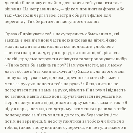
дитині. «Я не можу спокійно дозволити тобі ухвалити таке
рішення. Це неправильно», — цілком прийнятна фраза. Або
так: «Сьогодні черга твоєї сестри обирати фільм для
перегляду. Ти обиратимеш наступного тижня».
Фраза «Вирішувати тобі» не суперечить обмеженням, які
завжди є невід’ємною частиною виховання дітей. Якщо
маленька дитина відмовляється полишати улюблене
заняття (наприклад, гру в парку), ви повинні, зберігаючи
спокій, продемонструвати співчуття та запропонувати вибір.
(«Ти не хотів би закінчити гру? Нам уже час іти, але я можу
дати тобі ще п’ять хвилин, хочеш?») Якщо після цього маля
знову каверзуватиме, цілком доречно сказати: «Візьмеш
мене за руку чи понести тебе на руках?» Якщо дитина не
погодиться піти з вами за руку, візьміть її на руки і віднесіть
до автівки, навіть якщо вона пручатиметься і верещатиме.
Перед наступними відвідинами парку можна сказати так: «Я
піду в парк, але якщо ти дотримуватимешся правила: я тебе
попереджаю за п’ять хвилин до того, як буде час іти, і ти
потім не вередуєш. Я не хочу ганятися за тобою чи битися з
тобою, і якщо знову виникне суперечка, ми не гулятимемо в