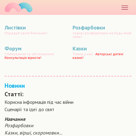
маматато
Розкр
меню
Листівки
Розфарбовки
Порадуй своїх близьких!
чудові розфарбовки на будь-який
смак!
Форум
Казки
Спілкування та обговорення.
Тільки у нас -
Авторські дитячі
Консультація юриста!
казки!
Новини
Статті:
Корисна інформація під час війни
Сценарiї та iдеї до свят
Навчання
Розфарбовки
Казки, вірші, скоромовки...