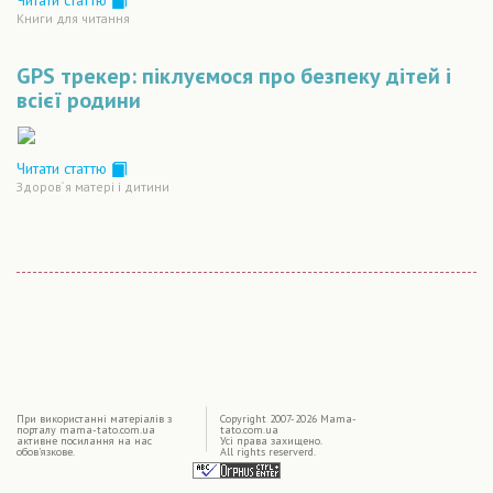
Читати статтю
Книги для читання
GPS трекер: піклуємося про безпеку дітей і
всієї родини
Читати статтю
Здоров´я матері і дитини
|
При використаннi матерiалiв з
Copyright 2007-2026 Mama-
порталу mama-tato.com.ua
tato.com.ua
активне посилання на нас
Усі права захищено.
обов'язкове.
All rights reserverd.