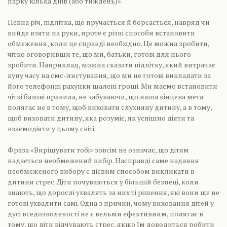
парку кілька днів (або тиждень)».
Певна річ, підлітка, що пручається й борсається, навряд чи
вийде взяти на руки, проте є різні способи встановити
обмеження, коли це справді необхідно. Це можна зробити,
чітко оговоривши те, що ми, батьки, готові для нього
зробити. Наприклад, можна сказати підлітку, який витрачає
купу часу на смс-листування, що ми не готові викладати за
його телефонні рахунки шалені гроші. Ми маємо встановити
чіткі базові правила, не забуваючи, що наша кінцева мета
полягає не в тому, щоб виховати слухняну дитину, а в тому,
щоб виховати дитину, яка розуміє, як успішно діяти та
взаємодіяти у цьому світі.
Фраза «Вирішувати тобі» зовсім не означає, що дітям
надається необмежений вибір. Насправді саме надання
необмеженого вибору є дієвим способом викликати в
дитини стрес. Діти почуваються у більшій безпеці, коли
знають, що дорослі ухвалять за них ті рішення, які вони ще не
готові ухвалити самі. Одна з причин, чому виховання дітей у
дусі вседозволеності не є вельми ефективним, полягає в
тому, що діти відчувають стрес, якщо їм доводиться робити