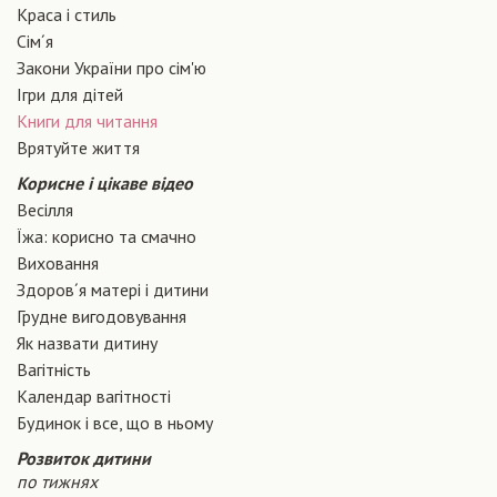
Краса і стиль
Сiм´я
Закони України про сiм'ю
Ігри для дітей
Книги для читання
Врятуйте життя
Корисне і цікаве відео
Весілля
Їжа: корисно та смачно
Виховання
Здоров´я матері і дитини
Грудне вигодовування
Як назвати дитину
Вагiтнiсть
Календар вагітності
Будинок і все, що в ньому
Розвиток дитини
по тижнях