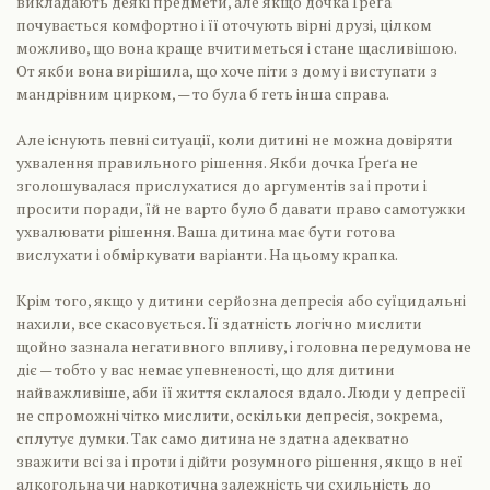
викладають деякі предмети, але якщо дочка Ґреґа
почувається комфортно і її оточують вірні друзі, цілком
можливо, що вона краще вчитиметься і стане щасливішою.
От якби вона вирішила, що хоче піти з дому і виступати з
мандрівним цирком, — то була б геть інша справа.
Але існують певні ситуації, коли дитині не можна довіряти
ухвалення правильного рішення. Якби дочка Ґреґа не
зголошувалася прислухатися до аргументів за і проти і
просити поради, їй не варто було б давати право самотужки
ухвалювати рішення. Ваша дитина має бути готова
вислухати і обміркувати варіанти. На цьому крапка.
Крім того, якщо у дитини серйозна депресія або суїцидальні
нахили, все скасовується. Її здатність логічно мислити
щойно зазнала негативного впливу, і головна передумова не
діє — тобто у вас немає упевненості, що для дитини
найважливіше, аби її життя склалося вдало. Люди у депресії
не спроможні чітко мислити, оскільки депресія, зокрема,
сплутує думки. Так само дитина не здатна адекватно
зважити всі за і проти і дійти розумного рішення, якщо в неї
алкогольна чи наркотична залежність чи схильність до