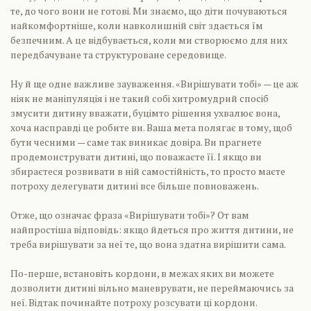
те, до чого вони не готові. Ми знаємо, що діти почуваються
найкомфортніше, коли навколишній світ здається їм
безпечним. А це відбувається, коли ми створюємо для них
передбачуване та структуроване середовище.
Ну й ще одне важливе зауваження. «Вирішувати тобі» — це аж
ніяк не маніпуляція і не такий собі хитромудрий спосіб
змусити дитину вважати, буцімто рішення ухвалює вона,
хоча насправді це робите ви. Ваша мета полягає в тому, щоб
бути чесними — саме так виникає довіра. Ви прагнете
продемонструвати дитині, що поважаєте її. І якщо ви
збираєтеся розвивати в ній самостійність, то просто маєте
потроху делегувати дитині все більше повноважень.
Отже, що означає фраза «Вирішувати тобі»? От вам
найпростіша відповідь: якщо йдеться про життя дитини, не
треба вирішувати за неї те, що вона здатна вирішити сама.
По-перше, встановіть кордони, в межах яких ви можете
дозволити дитині вільно маневрувати, не переймаючись за
неї. Відтак починайте потроху розсувати ці кордони.