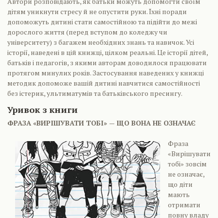
Автори розповідають, як батьки можуть допомогти своїм
дітям уникнути стресу й не опустити руки. Їхні поради
допоможуть дитині стати самостійною та підійти до межі
дорослого життя (перед вступом до коледжу чи
університету) з багажем необхідних знань та навичок. Усі
історії, наведені в цій книжці, цілком реальні. Це історії дітей,
батьків і педагогів, з якими авторам доводилося працювати
протягом минулих років. Застосування наведених у книжці
методик допоможе вашій дитині навчитися самостійності
без істерик, ультиматумів та батьківського пресингу.
Уривок з книги
ФРАЗА «ВИРІШУВАТИ ТОБІ» — ЩО ВОНА НЕ ОЗНАЧАЄ
Фраза
«Вирішувати
тобі» зовсім
не означає,
що діти
мають
отримати
повну владу