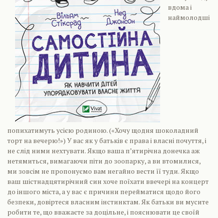
вдома і
наймолодші
попихатимуть усією родиною. («Хочу щодня шоколадний
торт на вечерю!») У вас як у батьків є права і власні почуття, і
не слід ними нехтувати. Якщо ваша п’ятирічна донечка аж
нетямиться, вимагаючи піти до зоопарку, а ви втомилися,
ми зовсім не пропонуємо вам негайно вести її туди. Якщо
ваш шістнадцятирічний син хоче поїхати ввечері на концерт
до іншого міста, а у вас є причини перейматися щодо його
безпеки, довіртеся власним інстинктам. Як батьки ви мусите
робити те, що вважаєте за доцільне, і пояснювати це своїй