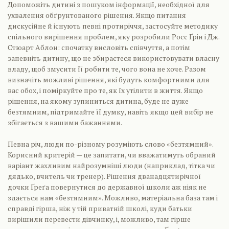
Допоможіть дитині з пошуком інформації, необхідної для
ухвалення обґрунтованого рішення. Якщо питання
дискусійне й існують певні протиріччя, застосуйте методику
спільного вирішення проблем, яку розробили Росс Ґрін і Дж.
Стюарт Аблон: спочатку висловіть співчуття, а потім
запевніть дитину, що не збираєтеся використовувати власну
владу, щоб змусити її робити те, чого вона не хоче. Разом
визначіть можливі рішення, які будуть комфортними для
вас обох, і поміркуйте про те, як їх утілити в життя. Якщо
рішення, на якому зупиниться дитина, буде не дуже
безтямним, підтримайте її думку, навіть якщо цей вибір не
збігається з вашими бажаннями.
Певна річ, люди по-різному розуміють слово «безтямний».
Корисний критерій — це запитати, чи вважатимуть обраний
варіант жахливим найрозумніші люди (наприклад, тітка чи
дядько, вчитель чи тренер). Рішення дванадцятирічної
дочки Ґреґа повернутися до державної школи аж ніяк не
здається нам «безтямним». Можливо, матеріальна база там і
справді гірша, ніж у тій приватній школі, куди батьки
вирішили перевести дівчинку, і, можливо, там гірше