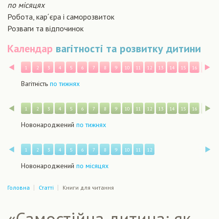
по місяцях
Робота, кар´єра і саморозвиток
Розваги та відпочинок
Календар
вагітності та розвитку дитини
Назад
В
1
2
3
4
5
6
7
8
9
10
11
12
13
14
15
16
17
1
Вагітність
по тижнях
Назад
В
1
2
3
4
5
6
7
8
9
10
11
12
13
14
15
16
17
1
Новонароджений
по тижнях
Назад
В
1
2
3
4
5
6
7
8
9
10
11
12
Новонароджений
по місяцях
Головна
Статті
Книги для читання
«Самостійна дитина: як