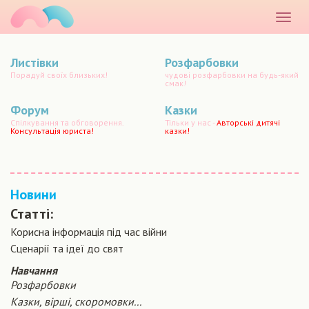
маматато
Розкр
меню
Листівки
Розфарбовки
Порадуй своїх близьких!
чудові розфарбовки на будь-який
смак!
Форум
Казки
Спілкування та обговорення.
Тільки у нас -
Авторські дитячі
Консультація юриста!
казки!
Новини
Статті:
Корисна інформація під час війни
Сценарiї та iдеї до свят
Навчання
Розфарбовки
Казки, вірші, скоромовки...