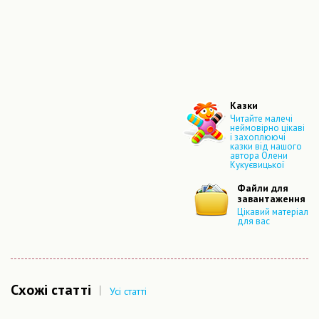
Казки
Читайте малечі
неймовірно цікаві
і захоплюючі
казки від нашого
автора Олени
Кукуєвицької
Файли для
завантаження
Цікавий матеріал
для вас
Схожі статті
|
Усі статті