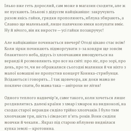
Ілько вже геть дорослий, сам може в магазин сходити, але ж
не пускають. Ількові з дідусем найцікавіше: закручують
разом якісь гайки, грядки прополюють, яблука збирають, а
Славко ще маленький, лише паличкою ямки колупати вміє.
Ну й нічого, він як виросте — усі гайки позакручує!
Але найцікавіше починається ввечері! Отоді цікаво стає всім!
Коли зірки починають підморгувати з-за ковдри ще зовсім
блакитного неба, дідусь із хлопчаками вмощуються на
веранді й розмовляють про все на світі: про ліс, про зорі, про
день, про те, чи не ображалися сьогодні малинки й чи ніхто з
малої комашні не пропустив концерт Коника-стрибунця.
Всідаються і говорять... І так щовечора, аж доки мама не
покличе спати, бо мама така — анітрохи не літня!
Одного теплого надвечір’я, саме такого, коли хочеться лише
роздивлятись далекі країни з хмар і хмарок на видноколі, на
сходах старої веранди сиділо трійко хлопчаків. І було тим
хлопчакам три, шість і сімдесят п’ять років. Вони сиділи
мовчки й чекали... Якраз під старою яблунею виднілася
купка землі — кротовина.