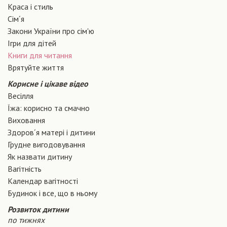
Краса і стиль
Сiм´я
Закони України про сiм'ю
Ігри для дітей
Книги для читання
Врятуйте життя
Корисне і цікаве відео
Весілля
Їжа: корисно та смачно
Виховання
Здоров´я матері і дитини
Грудне вигодовування
Як назвати дитину
Вагiтнiсть
Календар вагітності
Будинок і все, що в ньому
Розвиток дитини
по тижнях