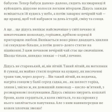
бабусею. Тепер бабуся далеко-далеко, сидить на хмаринці й
куйовдить дідусеве волосся легким вітерцем. Дідусь завжди
всміхається їй кудись у небо, а потім заварює вечірній чай —
ще вранці, щоб той набрався за день історій, сміху та сонця.
А ще… ще дідусь випікає найсмачніше у світі печиво зі
шматочками шоколаду, горіхами, дрібкою кориці й
пригорщею любові. Випікається воно рівно двадцять хвилин
і ні секундою більше, а потім довго-довго стигне на
підвіконні. З цим печивом вечірній чай стає ще смачнішим.
Шкода тільки, швидко зникає — і чай, і печиво.
Дідусь не старенький, ні, він літній. Такий літній, як метелики
й суниці, як майже стиглі порічки на кущику, як височенні
трави там, через дорогу… Він такий літній, як водичка,
нагріта сонцем у балії серед садка, як... як шелест горіха,
зливи і, звісно ж, як домашній лимонад — кисло-м’ятний, з
розмарином і полуницями. Дідусь смішно хмурить кошлаті
брови, коли сердиться, а коли сміється, то на скронях у
нього заплітається павутинка. Але з ним наввипередки не
кожен хлопчак зможе!