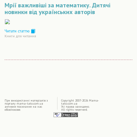
Мрії важливіші за математику. Дитячі
новинки від українських авторів
Читати статтю
Книги для читання
|
При використаннi матерiалiв з
Copyright 2007-2026 Mama-
порталу mama-tato.com.ua
tato.com.ua
активне посилання на нас
Усі права захищено.
обов'язкове.
All rights reserverd.