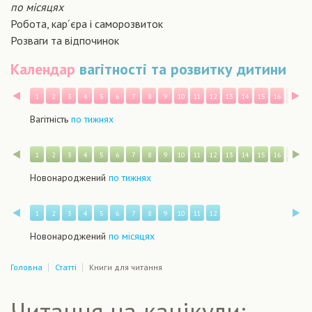
по місяцях
Робота, кар´єра і саморозвиток
Розваги та відпочинок
Календар
вагітності та розвитку дитини
Назад
В
1
2
3
4
5
6
7
8
9
10
11
12
13
14
15
16
17
1
Вагітність
по тижнях
Назад
В
1
2
3
4
5
6
7
8
9
10
11
12
13
14
15
16
17
1
Новонароджений
по тижнях
Назад
В
1
2
3
4
5
6
7
8
9
10
11
12
Новонароджений
по місяцях
Головна
Статті
Книги для читання
Читання на канікули: