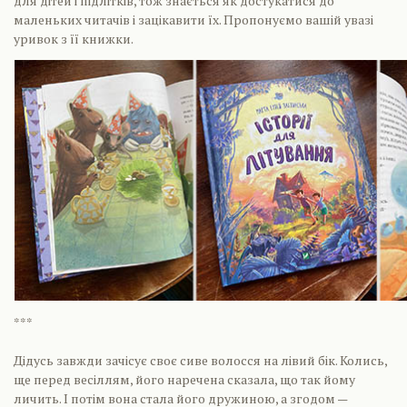
для дітей і підлітків, тож знається як достукатися до
маленьких читачів і зацікавити їх. Пропонуємо вашій увазі
уривок з її книжки.
***
Дідусь завжди зачісує своє сиве волосся на лівий бік. Колись,
ще перед весіллям, його наречена сказала, що так йому
личить. І потім вона стала його дружиною, а згодом —