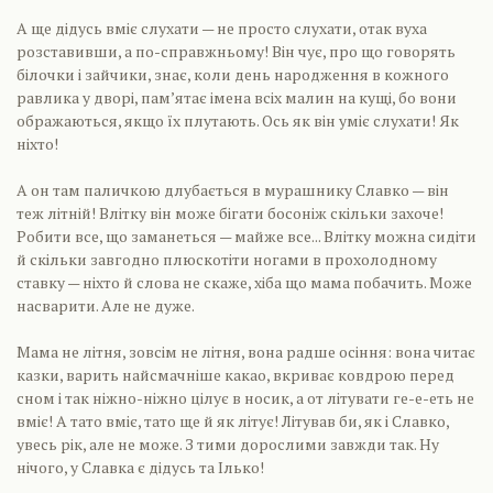
А ще дідусь вміє слухати — не просто слухати, отак вуха
розставивши, а по-справжньому! Він чує, про що говорять
білочки і зайчики, знає, коли день народження в кожного
равлика у дворі, пам’ятає імена всіх малин на кущі, бо вони
ображаються, якщо їх плутають. Ось як він уміє слухати! Як
ніхто!
А он там паличкою длубається в мурашнику Славко — він
теж літній! Влітку він може бігати босоніж скільки захоче!
Робити все, що заманеться — майже все... Влітку можна сидіти
й скільки завгодно плюскотіти ногами в прохолодному
ставку — ніхто й слова не скаже, хіба що мама побачить. Може
насварити. Але не дуже.
Мама не літня, зовсім не літня, вона радше осіння: вона читає
казки, варить найсмачніше какао, вкриває ковдрою перед
сном і так ніжно-ніжно цілує в носик, а от літувати ге-е-еть не
вміє! А тато вміє, тато ще й як літує! Літував би, як і Славко,
увесь рік, але не може. З тими дорослими завжди так. Ну
нічого, у Славка є дідусь та Ілько!