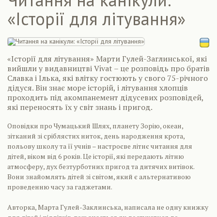
«Історії для літування»
«Історії для літування» Марти Гулей-Заглинської, які
вийшли у видавництві Vivat – це розповідь про братів
Славка і Ілька, які влітку гостюють у свого 75-річного
дідуся. Він знає море історій, і літування хлопців
проходить під акомпанемент дідусевих розповідей,
які переносять їх у світ знань і пригод.
Оповідки про Чумацький Шлях, планету Зорію, океан,
зітканий зі сріблястих ниток, день народження крота,
польову школу та її учнів – настроєве літнє читання для
дітей, віком від 6 років. Це історії, які передають літню
атмосферу, дух безтурботних пригод та дитячих витівок.
Вони знайомлять дітей зі світом, який є альтернативою
проведенню часу за гаджетами.
Авторка, Марта Гулей-Заклинська, написала не одну книжку