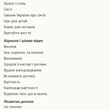
Краса і стиль
Сiм´я
Закони України про сiм'ю
Ігри для дітей
Книги для читання
Врятуйте життя
Корисне і цікаве відео
Весілля
Їжа: корисно та смачно
Виховання
Здоров´я матері і дитини
Грудне вигодовування
Як назвати дитину
Вагiтнiсть
Календар вагітності
Будинок і все, що в ньому
Розвиток дитини
по тижнях