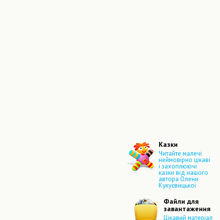
Казки
Читайте малечі
неймовірно цікаві
і захоплюючі
казки від нашого
автора Олени
Кукуєвицької
Файли для
завантаження
Цікавий матеріал