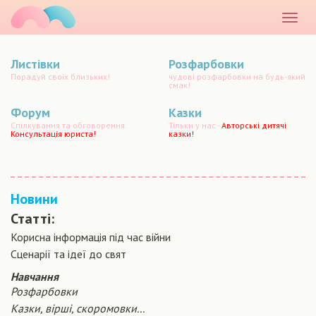
маматато
Розкр
меню
Листівки
Розфарбовки
Порадуй своїх близьких!
чудові розфарбовки на будь-який
смак!
Форум
Казки
Спілкування та обговорення.
Тільки у нас -
Авторські дитячі
Консультація юриста!
казки!
Новини
Статті:
Корисна інформація під час війни
Сценарiї та iдеї до свят
Навчання
Розфарбовки
Казки, вірші, скоромовки...