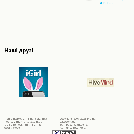
для вас
Наші друзі
|
При використаннi матерiалiв з
Copyright 2007-2026 Mama-
порталу mama-tato.com.ua
tato.com.ua
активне посилання на нас
Усі права захищено.
обов'язкове.
All rights reserverd.