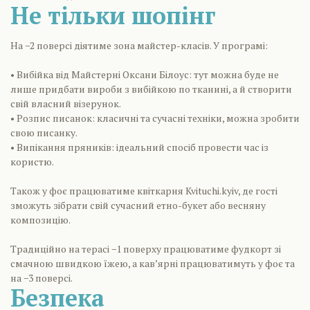
Не тільки шопінг
На −2 поверсі діятиме зона майстер-класів. У програмі:
• Вибійка від Майстерні Оксани Білоус: тут можна буде не
лише придбати вироби з вибійкою по тканині, а й створити
свій власний візерунок.
• Розпис писанок: класичні та сучасні техніки, можна зробити
свою писанку.
• Випікання пряників: ідеальний спосіб провести час із
користю.
Також у фоє працюватиме квіткарня Kvituchi.kyiv, де гості
зможуть зібрати свій сучасний етно-букет або весняну
композицію.
Традиційно на терасі −1 поверху працюватиме фудкорт зі
смачною швидкою їжею, а кавʼярні працюватимуть у фоє та
на −3 поверсі.
Безпека