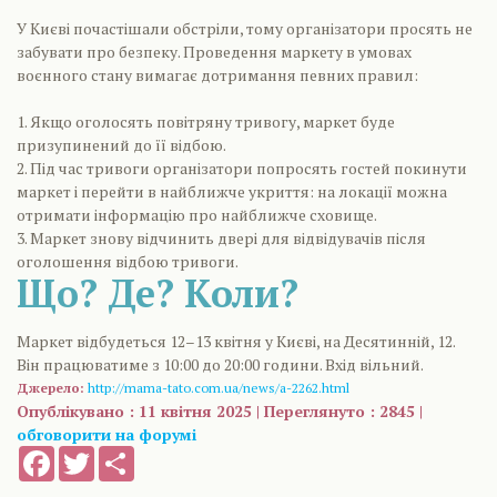
У Києві почастішали обстріли, тому організатори просять не
забувати про безпеку. Проведення маркету в умовах
воєнного стану вимагає дотримання певних правил:
1. Якщо оголосять повітряну тривогу, маркет буде
призупинений до її відбою.
2. Під час тривоги організатори попросять гостей покинути
маркет і перейти в найближче укриття: на локації можна
отримати інформацію про найближче сховище.
3. Маркет знову відчинить двері для відвідувачів після
оголошення відбою тривоги.
Що? Де? Коли?
Маркет відбудеться 12–13 квітня у Києві, на Десятинній, 12.
Він працюватиме з 10:00 до 20:00 години. Вхід вільний.
Джерело:
http://mama-tato.com.ua/news/a-2262.html
Опублікувано : 11 квітня 2025 | Переглянуто : 2845 |
обговорити на форумі
Facebook
Twitter
Share