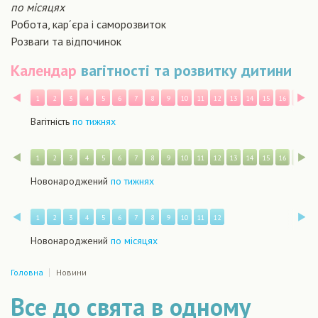
по місяцях
Робота, кар´єра і саморозвиток
Розваги та відпочинок
Календар
вагітності та розвитку дитини
Назад
В
1
2
3
4
5
6
7
8
9
10
11
12
13
14
15
16
17
1
Вагітність
по тижнях
Назад
В
1
2
3
4
5
6
7
8
9
10
11
12
13
14
15
16
17
1
Новонароджений
по тижнях
Назад
В
1
2
3
4
5
6
7
8
9
10
11
12
Новонароджений
по місяцях
Головна
Новини
Все до свята в одному