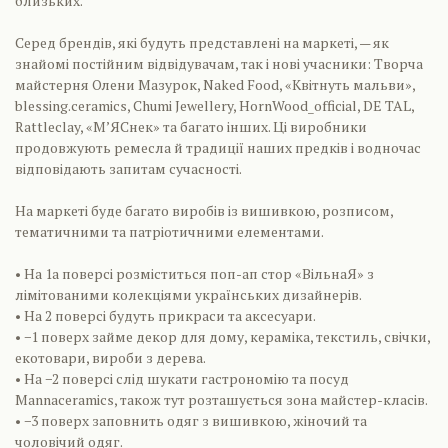
близьких.
Серед брендів, які будуть представлені на маркеті, — як
знайомі постійним відвідувачам, так і нові учасники: Творча
майстерня Олени Мазурок, Naked Food, «Квітнуть мальви»,
blessing.ceramics, Chumi Jewellery, HornWood_official, DE TAL,
Rattleclay, «МʼЯСнек» та багато інших. Ці виробники
продовжують ремесла й традиції наших предків і водночас
відповідають запитам сучасності.
На маркеті буде багато виробів із вишивкою, розписом,
тематичними та патріотичними елементами.
• На 1а поверсі розміститься поп-ап стор «ВільнаЯ» з
лімітованими колекціями українських дизайнерів.
• На 2 поверсі будуть прикраси та аксесуари.
• −1 поверх займе декор для дому, кераміка, текстиль, свічки,
екотовари, вироби з дерева.
• На −2 поверсі слід шукати гастрономію та посуд
Mannaceramics, також тут розташується зона майстер-класів.
• −3 поверх заповнить одяг з вишивкою, жіночий та
чоловічий одяг.