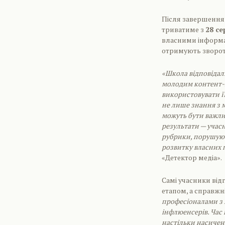
Після завершення
триватиме з
28 се
власними інформа
отримують зворотн
«Школа відповідаль
молодим контент-к
використовувати її
не лише знання з м
можуть бути важли
результати — учас
рубрики, порушуют
розвитку власних 
«Детектор медіа».
Самі учасники від
етапом, а справж
професіоналами з 
інфлюенсерів. Час 
настільки насичени