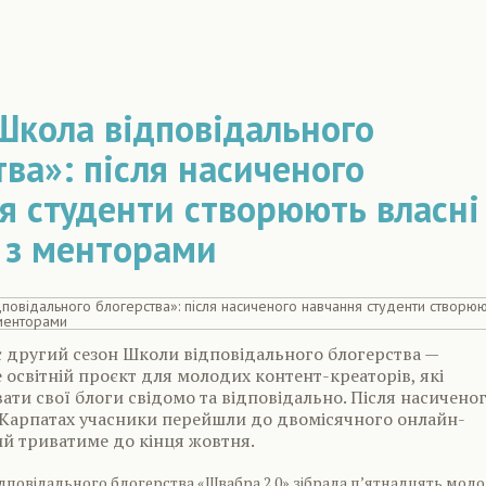
Школа відповідального
тва»: після насиченого
я студенти створюють власні
 з менторами
є другий сезон Школи відповідального блогерства —
е освітній проєкт для молодих контент-креаторів, які
ати свої блоги свідомо та відповідально. Після насичено
 Карпатах учасники перейшли до двомісячного онлайн-
й триватиме до кінця жовтня.
дповідального блогерства «Швабра 2.0» зібрала п’ятнадцять мол