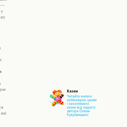
ю —
 у
ьну
д
и
м
з
рає
Казки
Читайте малечі
неймовірно цікаві
і захоплюючі
ся
казки від нашого
автора Олени
 які
Кукуєвицької