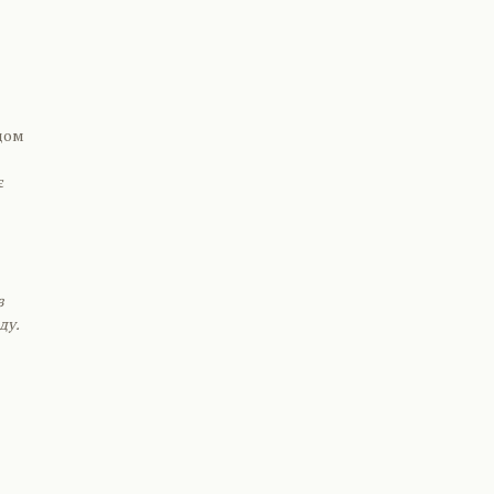
дом
є
з
ду.