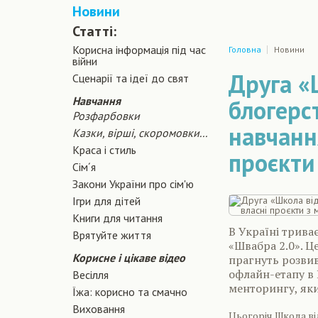
Новини
Статті:
Корисна інформація під час
Головна
Новини
війни
Друга «
Сценарiї та iдеї до свят
Навчання
блогерс
Розфарбовки
навчанн
Казки, вірші, скоромовки...
Краса і стиль
проєкти
Сiм´я
Закони України про сiм'ю
Ігри для дітей
Книги для читання
В Україні трива
Врятуйте життя
«Швабра 2.0». Ц
Корисне і цікаве відео
прагнуть розвив
офлайн-етапу в
Весілля
менторингу, яки
Їжа: корисно та смачно
Виховання
Цьогоріч Школа ві