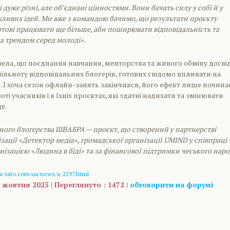
 дуже різні, але об’єднані цінностями. Вони бачать силу у собі й у
жливих ідей. Ми вже з командою бачимо, що результати проєкту
отові працювати ще більше, аби поширювати відповідальність та
а трендом серед молоді».
ела, що поєднання навчання, менторства та живого обміну досві
ільноту відповідальних блогерів, готових свідомо впливати на
 І хоча сезон офлайн-занять закінчився, його ефект лише почина
ті учасників і в їхніх проєктах, які здатні надихати та змінювати
е.
ного блогерства ШВАБРА — проєкт, що створений у партнерстві
зації «Детектор медіа», громадської організації UMIND у співпраці 
ізацією «Людина в біді» та за фінансової підтримки чеського наро
a-tato.com.ua/news/a-2297.html
 жовтня 2025 | Переглянуто : 1472 |
обговорити на форумі
are