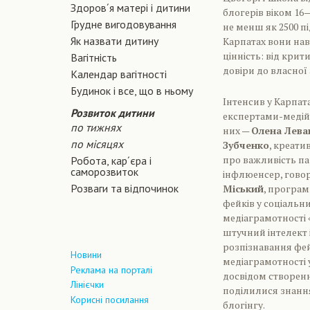
Здоров´я матері і дитини
блогерів віком 16—
Грудне вигодовування
не менш як 2500 пі
Як назвати дитину
Карпатах вони нав
цінність: від кри
Вагiтнiсть
довіри до власної 
Календар вагітності
Будинок і все, що в ньому
Інтенсив у Карпата
Розвиток дитини
експертами-медій
по тижнях
них —
Олена Лева
по місяцях
Зубченко
, креати
про важливість па
Робота, кар´єра і
саморозвиток
інфлюенсер, говор
Розваги та відпочинок
Міський
, програм
фейків у соціальн
медіаграмотності «
штучний інтелект 
розпізнавання фе
Новини
медіаграмотності у
Реклама на порталі
досвідом створенн
Лінієчки
поділилися знанн
Корисні посилання
блогінгу.