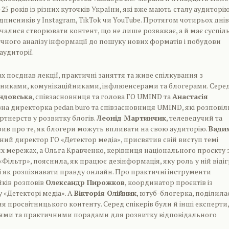
25 років із різних куточків України, які вже мають сталу аудиторі
дписників у Instagram, TikTok чи YouTube. Протягом чотирьох днів
чалися створювати контент, що не лише розважає, а й має суспіл
тичного аналізу інформації до пошуку нових форматів і побудови
аудиторії.
х поєднав лекції, практичні заняття та живе спілкування з
никами, комунікаційниками, інфлюенсерами та блогерами. Сере
ндовська
, співзасновниця та голова ГО UMIND та
Анастасія
вна директорка pedan buro та співзасновниця UMIND, які розповіл
ртнерств у розвитку блогів.
Леонід Мартинчик
, телеведучий та
ив про те, як блогери можуть впливати на свою аудиторію.
Вади
ний директор ГО «Детектор медіа», присвятив свій виступ темі
их мережах, а Ольга Кравченко, керівниця національного проєкту 
Фільтр», пояснила, як працює дезінформація, яку роль у ній відіг
і як розпізнавати правду онлайн. Про практичні інструменти
йків розповів
Олександр Пирожков
, координатор проєктів із
 «Детекторі медіа». А
Вікторія Олійник
, ютуб-блогерка, поділила
я просвітницького контенту. Серед спікерів були й інші експерти,
ями та практичними порадами для розвитку відповідального