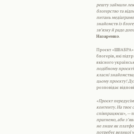
решту займали лекц
блогерство та відп
питань медіаграмот
знайомств із блоге
зв’язку й радо до
Назаренко
.
Проєкт «ШВАБРА» н
блогерів, які під
якісного українсь
подібному проєкті
класні знайомства, 
цьому проєкту! Ду
розповідає відпов
«Проєкт передусім 
контенту. На твоє
співпрацюєш»,
— 
прагнемо, аби з’яв
не лише як платфор
потребує великої у