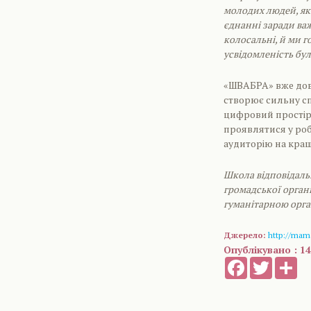
молодих людей, які
єднанні заради ва
колосальні, й ми г
усвідомленість бул
«ШВАБРА» вже дов
створює сильну сп
цифровий простір.
проявлятися у робо
аудиторію на кращ
Школа відповідаль
громадської органі
гуманітарною орган
Джерело:
http://mam
Опублікувано : 14
Facebook
Twitter
Sh