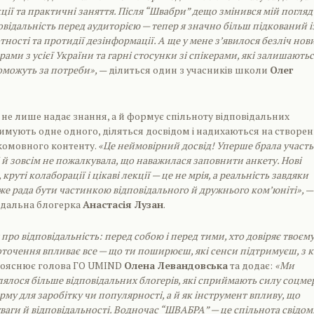
ії та практичні заняття. Після “Швабри” дещо змінився мій погляд
овідальність перед аудиторією — тепер я значно більш підкований і
ності та протидії дезінформації. А ще у мене з’явилося безліч нов
рами з усієї України та гарні стосунки зі спікерами, які залишаютьс
поможуть за потреби»,
— ділиться один з учасників школи
Олег
е лише надає знання, а й формує спільноту відповідальних
тримують одне одного, діляться досвідом і надихаються на створе
комовного контенту.
«Це неймовірний досвід! Уперше брала участь
 й зовсім не пожалкувала, що наважилася заповнити анкету. Нові
круті колаборації і цікаві лекції — це не мрія, а реальність завдяки
же рада бути частинкою відповідального й дружнього комʼюніті»,
—
ідальна блогерка
Анастасія Лузан
.
про відповідальність: перед собою і перед тими, хто довіряє твоєм
 оточення впливає все — що ти поширюєш, які сенси підтримуєш, з 
пояснює голова ГО UMIND
Олена Левандовська
та додає:
«Ми
лялося більше відповідальних блогерів, які сприймають силу соцме
му для заробітку чи популярності, а й як інструмент впливу, що
ваги й відповідальності. Водночас “ШВАБРА” — це спільнота свідом