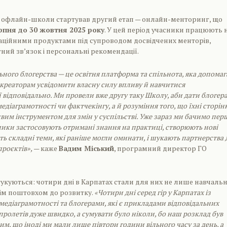
 офлайн-школи стартував другий етап — онлайн-менторинг, що
рпня до 30 жовтня 2025 року
. У цей період учасники працюють 
ційними продуктами під супроводом досвідчених менторів,
ий зв’язок і персональні рекомендації.
ного блогерства — це освітня платформа та спільнота, яка допомаг
реаторам усвідомити власну силу впливу й навчитися
 відповідально. Ми провели вже другу таку Школу, аби дати блогер
едіаграмотності чи фактчекінгу, а й розуміння того, що їхні сторін
вим інструментом для змін у суспільстві. Уже зараз ми бачимо пер
ники застосовують отримані знання на практиці, створюють нові
ь складні теми, які раніше могли оминати, і шукають партнерства 
проєктів»,
— каже
Вадим Міський
, програмний директор ГО
гукуються: чотири дні в Карпатах стали для них не лише навчаль
нім поштовхом до розвитку.
«Чотири дні серед гір у Карпатах із
медіаграмотності та блогерами, які є прикладами відповідальних
пролетів дуже швидко, а сумувати було ніколи, бо наш розклад був
м, що іноді ми мали лише півтори години вільного часу за день, а