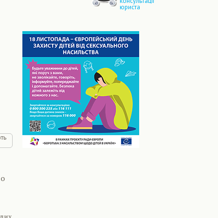
консультації
юриста
го
одих