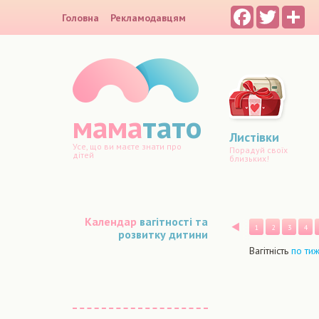
Facebook
Twitter
Sh
Головна
Рекламодавцям
мама
тато
Листівки
Усе, що ви маєте знати про
Порадуй своїх
дітей
близьких!
Календар
вагітності та
Назад
1
2
3
4
розвитку дитини
Вагітність
по ти