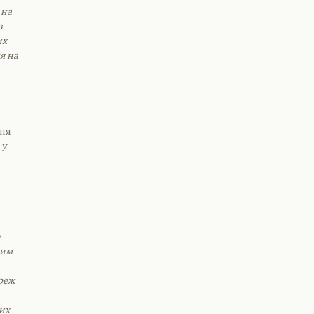
 на
з
их
я на
ння
 у
у
ким
реж
их