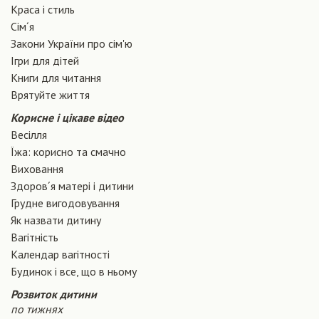
Краса і стиль
Сiм´я
Закони України про сiм'ю
Ігри для дітей
Книги для читання
Врятуйте життя
Корисне і цікаве відео
Весілля
Їжа: корисно та смачно
Виховання
Здоров´я матері і дитини
Грудне вигодовування
Як назвати дитину
Вагiтнiсть
Календар вагітності
Будинок і все, що в ньому
Розвиток дитини
по тижнях