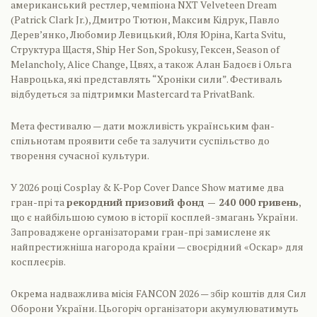
американський рестлер, чемпіона NXT Velveteen Dream
(Patrick Clark Jr.), Дмитро Тютюн, Максим Кідрук, Павло
Дерев’янко, Любомир Левицький, Юля Юріна, Karta Svitu,
Структура Щастя, Ship Her Son, Spokusy, Гексен, Season of
Melancholy, Alice Change, Цвях, а також Алан Бадоєв і Ольга
Навроцька, які представлять “Хроніки сили”. Фестиваль
відбудеться за підтримки Mastercard та PrivatBank.
Мета фестивалю — дати можливість українським фан-
спільнотам проявити себе та залучити суспільство до
творення сучасної культури.
У 2026 році Cosplay & K-Pop Cover Dance Show матиме два
гран-прі та
рекордний призовий фонд — 240 000 гривень
,
що є найбільшою сумою в історії косплей-змагань України.
Запроваджене організаторами гран-прі замислене як
найпрестижніша нагорода країни — своєрідний «Оскар» для
косплеєрів.
Окрема надважлива місія FANCON 2026 — збір коштів для Сил
Оборони України. Цьогоріч організатори акумулюватимуть