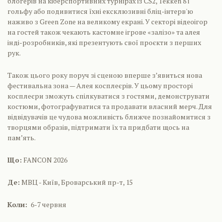
блогерів на кіберспортивних турнірах із CS2, Tekken 8 і
гольфу або подивитися їхні ексклюзивні бліц-інтерв'ю
наживо з Green Zone на великому екрані. У секторі відеоігор
на гостей також чекають кастомне ігрове «залізо» та алея
інді-розробників, які презентують свої проєкти з перших
рук.
Також цього року поруч зі сценою вперше з’явиться нова
фестивальна зона — Алея косплеєрів. У цьому просторі
косплеєри зможуть спілкуватися з гостями, демонструвати
костюми, фотографуватися та продавати власний мерч. Для
відвідувачів це чудова можливість ближче познайомитися з
творцями образів, підтримати їх та придбати щось на
пам’ять.
Що:
FANCON 2026
Де:
МВЦ - Київ, Броварський пр-т, 15
Коли:
6-7 червня