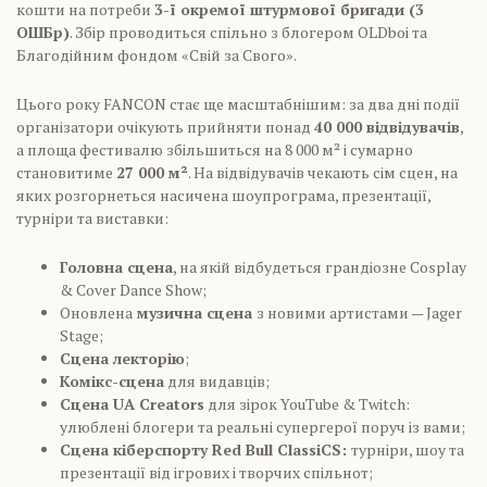
кошти на потреби
3-ї окремої штурмової бригади (3
ОШБр)
. Збір проводиться спільно з блогером OLDboi та
Благодійним фондом «Свій за Свого».
Цього року FANCON стає ще масштабнішим: за два дні події
організатори очікують прийняти понад
40 000 відвідувачів
,
а площа фестивалю збільшиться на 8 000 м² і сумарно
становитиме
27 000 м²
. На відвідувачів чекають сім сцен, на
яких розгорнеться насичена шоупрограма, презентації,
турніри та виставки:
Головна сцена
, на якій відбудеться грандіозне Cosplay
& Cover Dance Show;
Оновлена
музична сцена
з новими артистами — Jager
Stage;
Сцена лекторію
;
Комікс-сцена
для видавців;
Сцена UA Creators
для зірок YouTube & Twitch:
улюблені блогери та реальні супергерої поруч із вами;
Сцена кіберспорту Red Bull ClassiCS:
турніри, шоу та
презентації від ігрових і творчих спільнот;