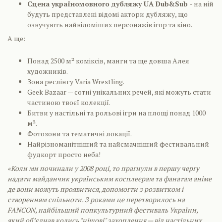
Сцена україномовного дубляжу UA Dub&Sub
- на ній
будуть представлені відомі актори дубляжу, що
озвучують найвідоміших персонажів ігор та кіно.
А ще:
Понад 2500 м² коміксів, манги та ще довша Алея
художників.
Зона реслінгу Varia Wrestling.
Geek Bazaar — сотні унікальних речей, які можуть стати
частиною твоєї колекції.
Битви у настільні та рольові ігри на площі понад 1000
м².
Фотозони та тематичні локації.
Найрізноманітніший та найсмачніший фестивальний
фудкорт просто неба!
«Коли ми починали у 2008 році, то прагнули в першу чергу
надати майданчик українським косплеєрам та фанатам аніме
де вони можуть проявитися, допомогти з розвитком і
створенням спільноти. З роками це перетворилось на
FANCON, найбільший попкультурний фестиваль України,
який об’єднав колись "нішові" захоплення — від настільних