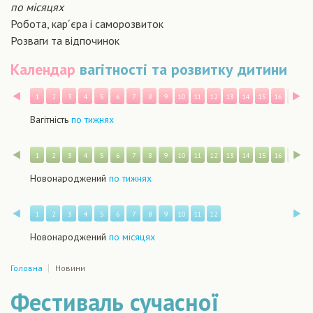
по місяцях
Робота, кар´єра і саморозвиток
Розваги та відпочинок
Календар
вагітності та розвитку дитини
Назад
В
1
2
3
4
5
6
7
8
9
10
11
12
13
14
15
16
17
1
Вагітність
по тижнях
Назад
В
1
2
3
4
5
6
7
8
9
10
11
12
13
14
15
16
17
1
Новонароджений
по тижнях
Назад
В
1
2
3
4
5
6
7
8
9
10
11
12
Новонароджений
по місяцях
Головна
Новини
Фестиваль сучасної