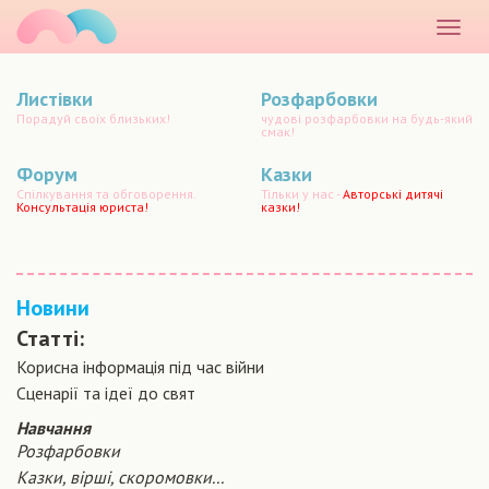
маматато
Розкр
меню
Листівки
Розфарбовки
Порадуй своїх близьких!
чудові розфарбовки на будь-який
смак!
Форум
Казки
Спілкування та обговорення.
Тільки у нас -
Авторські дитячі
Консультація юриста!
казки!
Новини
Статті:
Корисна інформація під час війни
Сценарiї та iдеї до свят
Навчання
Розфарбовки
Казки, вірші, скоромовки...