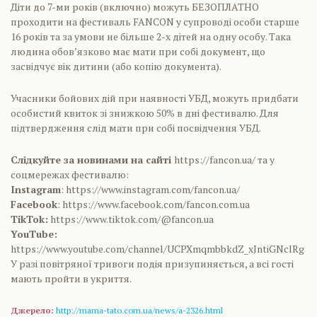
Діти до 7-ми років (включно) можуть БЕЗОПЛАТНО
проходити на фестиваль FANCON у супроводі особи старше
16 років та за умови не більше 2-х дітей на одну особу. Така
людина обов’язково має мати при собі документ, що
засвідчує вік дитини (або копію документа).
Учасники бойових дій при наявності УБД, можуть придбати
особистий квиток зі знижкою 50% в дні фестивалю. Для
підтвердження слід мати при собі посвідчення УБД.
Слідкуйте за новинами на сайті
https://fancon.ua/ та у
соцмережах фестивалю:
Instagram
: https://www.instagram.com/fancon.ua/
Facebook
: https://www.facebook.com/fancon.com.ua
TikTok:
https://www.tiktok.com/@fancon.ua
YouTube:
https://www.youtube.com/channel/UCPXmqmbbkdZ_xJntiGNclRg
У разі повітряної тривоги подія призупиняється, а всі гості
мають пройти в укриття.
Джерело:
http://mama-tato.com.ua/news/a-2326.html