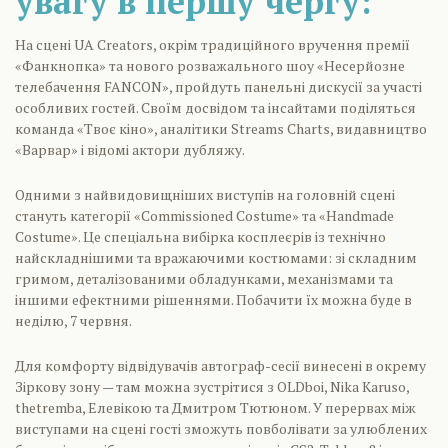
увагу в першу чергу:
На сцені UA Creators, окрім традиційного вручення премії
«Фанкнопка» та нового розважального шоу «Несерйозне
телебачення FANCON», пройдуть панельні дискусії за участі
особливих гостей. Своїм досвідом та інсайтами поділяться
команда «Твоє кіно», аналітики Streams Charts, видавництво
«Варвар» і відомі актори дубляжу.
Одними з найвидовищніших виступів на головній сцені
стануть категорії «Commissioned Costume» та «Handmade
Costume». Це спеціальна вибірка косплеєрів із технічно
найскладнішими та вражаючими костюмами: зі складним
гримом, деталізованими обладунками, механізмами та
іншими ефектними рішеннями. Побачити їх можна буде в
неділю, 7 червня.
Для комфорту відвідувачів автограф-сесії винесені в окрему
Зіркову зону — там можна зустрітися з OLDboi, Nika Karuso,
thetremba, Елевікою та Дмитром Тютюном. У перервах між
виступами на сцені гості зможуть повболівати за улюблених