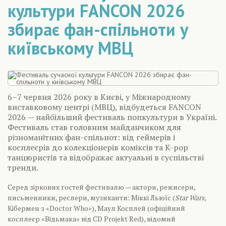
культури FANCON 2026
збирає фан-спільноти у
київському МВЦ
6–7 червня 2026 року в Києві, у Міжнародному
виставковому центрі (МВЦ), відбудеться FANCON
2026 — найбільший фестиваль попкультури в Україні.
Фестиваль став головним майданчиком для
різноманітних фан-спільнот: від геймерів і
косплеєрів до колекціонерів коміксів та K-pop
танцюристів та відображає актуальні в суспільстві
тренди.
Серед зіркових гостей фестивалю — актори, режисери,
письменники, реслери, музиканти: Міккі Льюїс (
Star Wars,
Кібермен з «Doctor Who»), Маул Косплей (офіційний
косплеєр «Відьмака» від CD Projekt Red), відомий