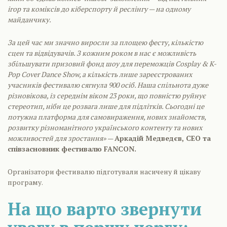
ігор та коміксів до кіберспорту й реслінгу — на одному
майданчику.
За цей час ми значно виросли за площею фесту, кількістю
сцен та відвідувачів. З кожним роком в нас є можливість
збільшувати призовий фонд шоу для переможців Cosplay & K-
Pop Cover Dance Show, а кількість лише зареєстрованих
учасників фестивалю сягнула 900 осіб. Наша спільнота дуже
різновікова, із середнім віком 23 роки, що повністю руйнує
стереотип, ніби це розвага лише для підлітків. Сьогодні це
потужна платформа для самовираження, нових знайомств,
розвитку різноманітного українського контенту та нових
можливостей для зростання»
—
Аркадій Медведєв, СЕО та
співзасновник фестивалю FANCON.
Організатори фестивалю підготували насичену й цікаву
програму.
На що варто звернути