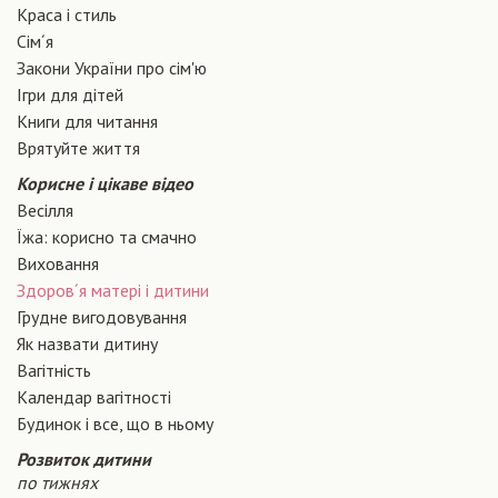
Краса і стиль
Сiм´я
Закони України про сiм'ю
Ігри для дітей
Книги для читання
Врятуйте життя
Корисне і цікаве відео
Весілля
Їжа: корисно та смачно
Виховання
Здоров´я матері і дитини
Грудне вигодовування
Як назвати дитину
Вагiтнiсть
Календар вагітності
Будинок і все, що в ньому
Розвиток дитини
по тижнях