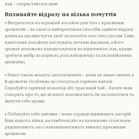
лад – скористайтеся цим.
Впливайте відразу на кілька почуттів
• Витратьтеся на хороший лосьйон для тіла з приємним
ароматом – це один із найпростіших способів задіяти відразу
декілька органів чуття, щоб заспокоїти своє тіло і розум. Саме
нанесення лосьйону послужить легким масажем, а його
аромат допоможе налаштуватися на відпочинок (так, краще
зробити вибір на користь розслаблюючих та заспокійливих
ароматів).
• Напої також можуть заспокоювати – вони не лише смачні, а
й ароматні. Особливо це стосується гарячих напоїв.
Спробуйте гарячий шоколад або трав'яний чай – багато мам
говорять про те, що ці напої допомагають їм заспокоїтися та
відчути себе краще.
• Побалуйте себе квітами – вони справді піднімають настрій.
Біля вашого ліжка, на тумбочці або на кухонному столі вони
радуватимуть око і наповнюватимуть кімнату приємним
ароматом.