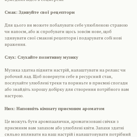
Смак: Здивуйте свої рецептори
Для цього ви можете побалувати себе улюбленою стравою
чи напоєм, або ж спробувати щось зовсім нове, щоб
здивувати свої смакові рецептори і подарувати собі нові
враження.
Слух: Слухайте позитивну музику
Музика здатна підняти настрій, налаштувати на релакс чи
робочий лад. Щоб повернути себе в ресурсний стан,
послухайте улюблені треки та пориньте в приємні спогади
або знайдіть хорошу добірку для створення потрібного вам
настрою.
Нюх: Наповніть кімнату приємним ароматом
Це можуть бути аромпаалички, ароматизовані свічки з
приємним вам запахом або улюблені квіти. Запахи здатні
сильно впливати на наш настрій і налаштовувати потрібний