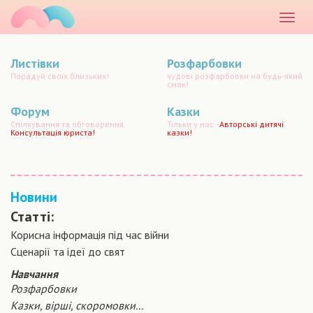
маматато
Розкр
меню
Листівки
Розфарбовки
Порадуй своїх близьких!
чудові розфарбовки на будь-який
смак!
Форум
Казки
Спілкування та обговорення.
Тільки у нас -
Авторські дитячі
Консультація юриста!
казки!
Новини
Статті:
Корисна інформація під час війни
Сценарiї та iдеї до свят
Навчання
Розфарбовки
Казки, вірші, скоромовки...