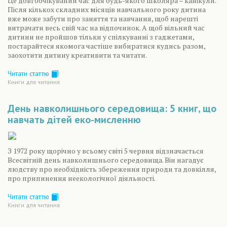
Це довгоочікуваний час для будь-якого школяра – канікули.
Після кількох складних місяців навчального року дитина
вже може забути про заняття та навчання, щоб нарешті
витрачати весь свій час на відпочинок. А щоб вільний час
дитини не пройшов тільки у спілкуванні з гаджетами,
постарайтеся якомога частіше вибиратися кудись разом,
заохотити дитину креативити та читати.
Читати статтю
Книги для читання
День навколишнього середовища: 5 книг, що
навчать дітей еко-мисленню
З 1972 року щорічно у всьому світі 5 червня відзначається
Всесвітній день навколишнього середовища. Він нагадує
людству про необхідність збереження природи та довкілля,
про припинення неекологічної діяльності.
Читати статтю
Книги для читання