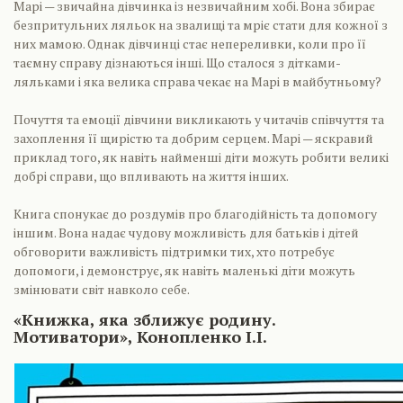
Марі — звичайна дівчинка із незвичайним хобі. Вона збирає
безпритульних ляльок на звалищі та мріє стати для кожної з
них мамою. Однак дівчинці стає непереливки, коли про її
таємну справу дізнаються інші. Що сталося з дітками-
ляльками і яка велика справа чекає на Марі в майбутньому?
Почуття та емоції дівчини викликають у читачів співчуття та
захоплення її щирістю та добрим серцем. Марі — яскравий
приклад того, як навіть найменші діти можуть робити великі
добрі справи, що впливають на життя інших.
Книга спонукає до роздумів про благодійність та допомогу
іншим. Вона надає чудову можливість для батьків і дітей
обговорити важливість підтримки тих, хто потребує
допомоги, і демонструє, як навіть маленькі діти можуть
змінювати світ навколо себе.
«Книжка, яка зближує родину.
Мотиватори», Конопленко І.І.