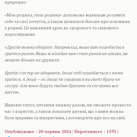
природно.
«Моя родина, твоя родина» допоможе малюкам розуміти
себе та свої почуття, а також дізнатися більше про взаємини
у родині. Це важливий крок до здорового та свідомого
дорослішання.
«Друзів можна обирати. Наприклад, якщо вам подобається
гратися разом. Якщо ж пізніше вам стане разом не цікаво, ви
можете більше не дружити.
Братів і сестер не обирають. Іноді тобі подобається з ними
гратися. А іноді — ні. Іноді ти сердишся на свого брата чи
сестру. Але вони будуть твоїми братами та сестрами все
життя».
Шановні татусі, читаючи книжку разом, ви зможете провести
час з користю, а також показати дитині, що з вами можна
бути щирими та відкритими, і поговорити про все на світі.
Опублікувано : 20 червня 2024 | Переглянуто : 1593 |