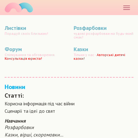
маматато
Розкр
меню
Листівки
Розфарбовки
Порадуй своїх близьких!
чудові розфарбовки на будь-який
смак!
Форум
Казки
Спілкування та обговорення.
Тільки у нас -
Авторські дитячі
Консультація юриста!
казки!
Новини
Статті:
Корисна інформація під час війни
Сценарiї та iдеї до свят
Навчання
Розфарбовки
Казки, вірші, скоромовки...