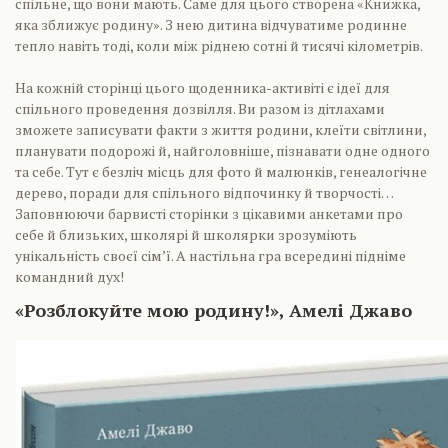
спільне, що вони мають. Саме для цього створена «Книжка,
яка зближує родину». З нею дитина відчуватиме родинне
тепло навіть тоді, коли між ріднею сотні й тисячі кілометрів.
На кожній сторінці цього щоденника-активіті є ідеї для
спільного проведення дозвілля. Ви разом із дітлахами
зможете записувати факти з життя родини, клеїти світлини,
планувати подорожі й, найголовніше, пізнавати одне одного
та себе. Тут є безліч місць для фото й малюнків, генеалогічне
дерево, поради для спільного відпочинку й творчості…
Заповнюючи барвисті сторінки з цікавими анкетами про
себе й близьких, школярі й школярки зрозуміють
унікальність своєї сім’ї. А настільна гра всередині підніме
командний дух!
«Розблокуйте мою родину!», Амелі Джаво