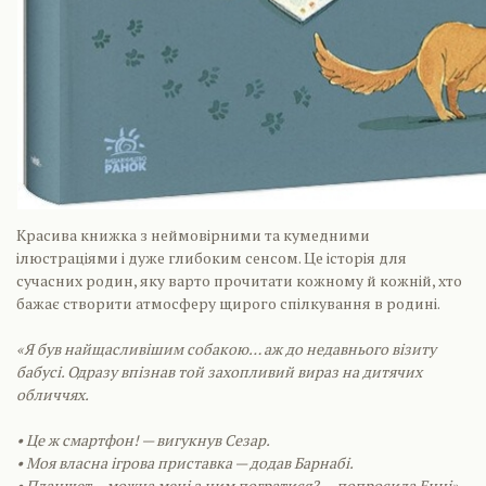
Красива книжка з неймовірними та кумедними
ілюстраціями і дуже глибоким сенсом. Це історія для
сучасних родин, яку варто прочитати кожному й кожній, хто
бажає створити атмосферу щирого спілкування в родині.
«Я був найщасливішим собакою… аж до недавнього візиту
бабусі. Одразу впізнав той захопливий вираз на дитячих
обличчях.
• Це ж смартфон! — вигукнув Сезар.
• Моя власна ігрова приставка — додав Барнабі.
• Планшет… можна мені з ним погратися? — попросила Енні»