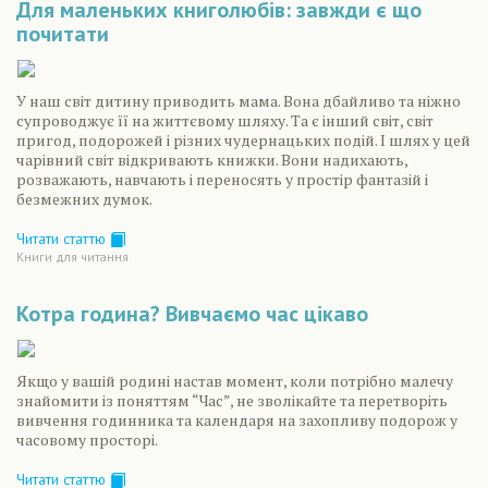
Для маленьких книголюбів: завжди є що
почитати
У наш світ дитину приводить мама. Вона дбайливо та ніжно
супроводжує її на життєвому шляху. Та є інший світ, світ
пригод, подорожей і різних чудернацьких подій. І шлях у цей
чарівний світ відкривають книжки. Вони надихають,
розважають, навчають і переносять у простір фантазій і
безмежних думок.
Читати статтю
Книги для читання
Котра година? Вивчаємо час цікаво
Якщо у вашій родині настав момент, коли потрібно малечу
знайомити із поняттям “Час”, не зволікайте та перетворіть
вивчення годинника та календаря на захопливу подорож у
часовому просторі.
Читати статтю