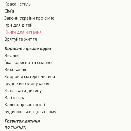
Краса і стиль
Сiм´я
Закони України про сiм'ю
Ігри для дітей
Книги для читання
Врятуйте життя
Корисне і цікаве відео
Весілля
Їжа: корисно та смачно
Виховання
Здоров´я матері і дитини
Грудне вигодовування
Як назвати дитину
Вагiтнiсть
Календар вагітності
Будинок і все, що в ньому
Розвиток дитини
по тижнях