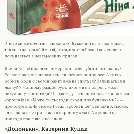
З чого може початися сніданок? Зі смачної яєчні від мами, з
теплого чаю та обіймів від тата, проте в Розалі кожен день
починається з невгамовних пригод!
Яке татусеве правило номер один для суботнього ранку?
Розалі знає його напам'ять: виспатися попри все! Але що
робити, коли о сьомій ранку вже не спиться? Залишатися в
ліжку? У жодному разі, бо будь-якої миті з-за рогу може
вигулькнути пригода! На щастя, у заспаного тата з'являється
хороша ідея. «Може, ти сьогодні сходиш за булочками?» —
пропонує він. Чи зможе Розалі зробити це? Звичайно, зможе,
адже вона вже три тижні в першому класі! А з уявою ця
пригода стане ще й веселою!
«Долоньки», Катерина Кулик