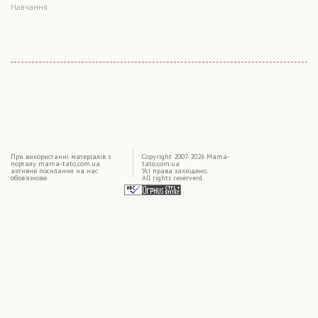
Навчання
|
При використаннi матерiалiв з
Copyright 2007-2026 Mama-
порталу mama-tato.com.ua
tato.com.ua
активне посилання на нас
Усі права захищено.
обов'язкове.
All rights reserverd.