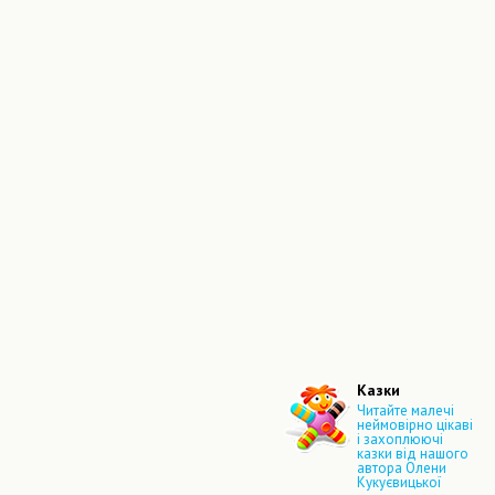
Казки
Читайте малечі
неймовірно цікаві
і захоплюючі
казки від нашого
автора Олени
Кукуєвицької