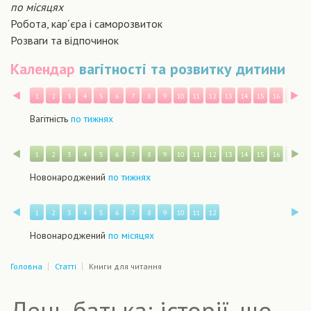
по місяцях
Робота, кар´єра і саморозвиток
Розваги та відпочинок
Календар
вагітності та розвитку дитини
Назад
В
1
2
3
4
5
6
7
8
9
10
11
12
13
14
15
16
17
1
Вагітність
по тижнях
Назад
В
1
2
3
4
5
6
7
8
9
10
11
12
13
14
15
16
17
1
Новонароджений
по тижнях
Назад
В
1
2
3
4
5
6
7
8
9
10
11
12
Новонароджений
по місяцях
Головна
Статті
Книги для читання
День батька: історії, що