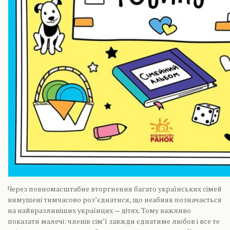
Через повномасштабне вторгнення багато українських сімей
вимушені тимчасово роз’єднатися, що неабияк позначається
на найвразливіших українцях — дітях. Тому важливо
показати малечі: членів сім’ї завжди єднатиме любов і все те