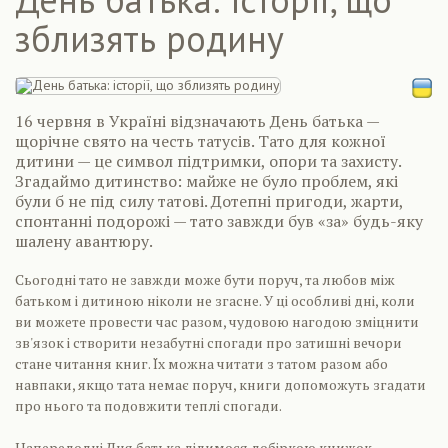
зблизять родину
16 червня в Україні відзначають День батька —
щорічне свято на честь татусів. Тато для кожної
дитини — це символ підтримки, опори та захисту.
Згадаймо дитинство: майже не було проблем, які
були б не під силу татові. Дотепні пригоди, жарти,
спонтанні подорожі — тато завжди був «за» будь-яку
шалену авантюру.
Сьогодні тато не завжди може бути поруч, та любов між
батьком і дитиною ніколи не згасне. У ці особливі дні, коли
ви можете провести час разом, чудовою нагодою зміцнити
зв'язок і створити незабутні спогади про затишні вечори
стане читання книг. Їх можна читати з татом разом або
навпаки, якщо тата немає поруч, книги допоможуть згадати
про нього та подовжити теплі спогади.
Напередодні Дня батька ділимося добіркою книжок