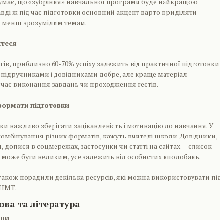
думає, що «зубріння» навчальної програми буде найкращою
авді ж під час підготовки основний акцент варто приділяти
 менш зрозумілим темам.
йтеся
гів, приблизно 60-70% успіху залежить від практичної підготовки
за підручниками і довідниками добре, але краще матеріал
 час виконання завдань чи проходження тестів.
формати підготовки
ки важливо зберігати зацікавленість і мотивацію до навчання. У
мбінування різних форматів, кажуть вчителі школи. Довідники,
, дописи в соцмережах, застосунки чи статті на сайтах — список
 може бути великим, усе залежить від особистих вподобань.
акож порадили декілька ресурсів, які можна використовувати пі
 НМТ.
ова та література
ери