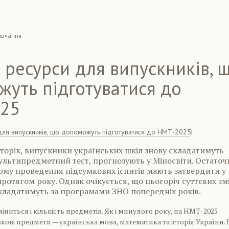
авчання
 ресурси для випускників, 
уть підготуватися до
25
 і торік, випускники українських шкіл знову складатимуть
льтипредметний тест, прогнозують у Міносвіти. Остаточ
рму проведення підсумкових іспитів мають затвердити у
протягом року. Однак очікується, що цьогоріч суттєвих зм
укладатимуть за програмами ЗНО попередніх років.
іниться і кількість предметів. Як і минулого року, на НМТ-2025
зкові предмети — українська мова, математика та історія України.