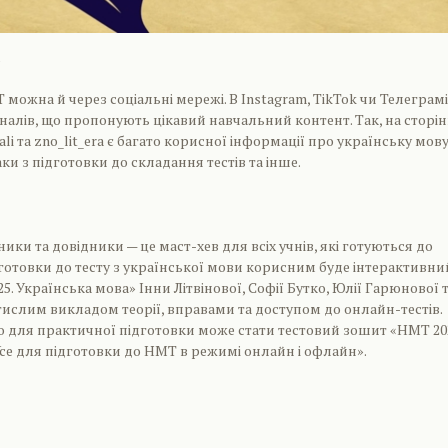
можна й через соціальні мережі. В Instagram, TikTok чи Телеграмі
аналів, що пропонують цікавий навчальний контент. Так, на сторін
ali та zno_lit_era є багато корисної інформації про українську мову
ки з підготовки до складання тестів та інше.
ики та довідники — це маст-хев для всіх учнів, які готуються до
ідготовки до тесту з української мови корисним буде інтерактивни
. Українська мова» Інни Літвінової, Софії Бутко, Юлії Гарюнової 
тислим викладом теорії, вправами та доступом до онлайн-тестів.
 для практичної підготовки може стати тестовий зошит «НМТ 20
Усе для підготовки до НМТ в режимі онлайн і офлайн».