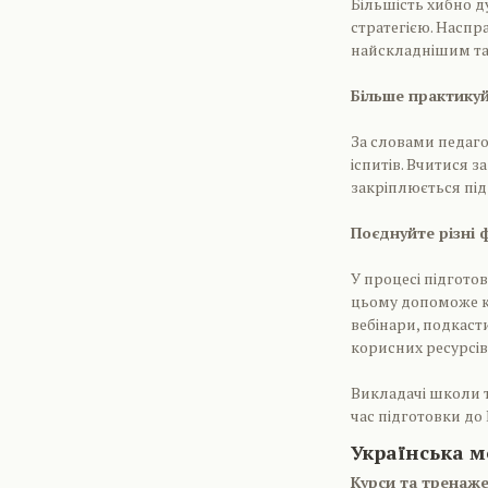
Більшість хибно 
стратегією. Наспр
найскладнішим та
Більше практику
За словами педаго
іспитів. Вчитися 
закріплюється під
Поєднуйте різні 
У процесі підготов
цьому допоможе ко
вебінари, подкасти
корисних ресурсів
Викладачі школи т
час підготовки до
Українська м
Курси та тренаж