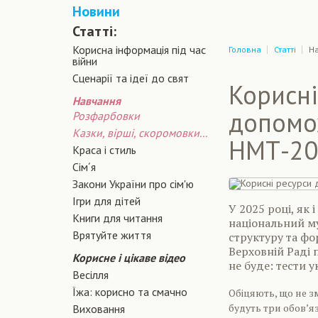
Новини
Статті:
Корисна інформація під час
Головна
Статті
Н
війни
Сценарiї та iдеї до свят
Корисні
Навчання
допомож
Розфарбовки
Казки, вірші, скоромовки...
НМТ-20
Краса і стиль
Сiм´я
Закони України про сiм'ю
Ігри для дітей
У 2025 році, як
Книги для читання
національний му
Врятуйте життя
структуру та фо
Верховній Раді 
Корисне і цікаве відео
не буде: тести 
Весілля
Їжа: корисно та смачно
Обіцяють, що не зм
будуть три обов’я
Виховання