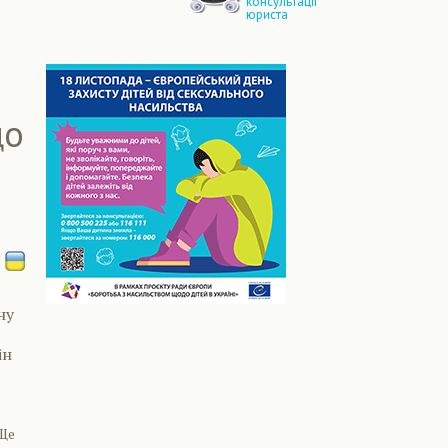
консультації
юриста
що
ну
ін
 Ще