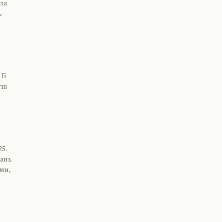
за
ь
Її
ні
5.
дань
еми,