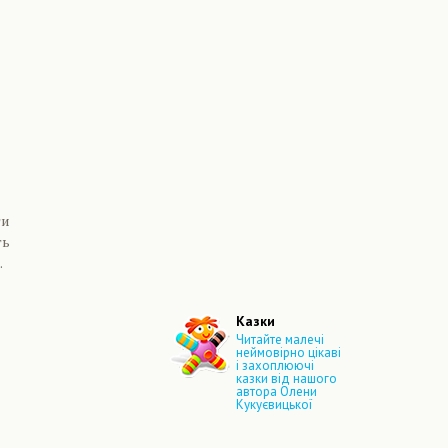
ги
ть
.
Казки
Читайте малечі
неймовірно цікаві
і захоплюючі
казки від нашого
автора Олени
Кукуєвицької