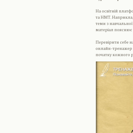
На освітній платф
та НМТ. Наприклад,
теми з навчальної
матеріал пояснює 
Перевірити себе н
онлайн-тренажер і
початку кожного р