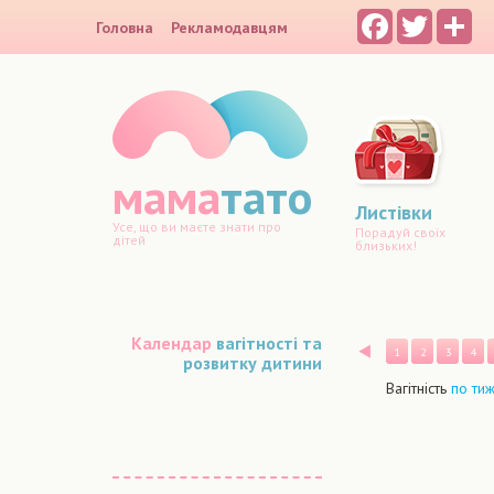
Facebook
Twitter
Sh
Головна
Рекламодавцям
мама
тато
Листівки
Усе, що ви маєте знати про
Порадуй своїх
дітей
близьких!
Календар
вагітності та
Назад
1
2
3
4
розвитку дитини
Вагітність
по ти