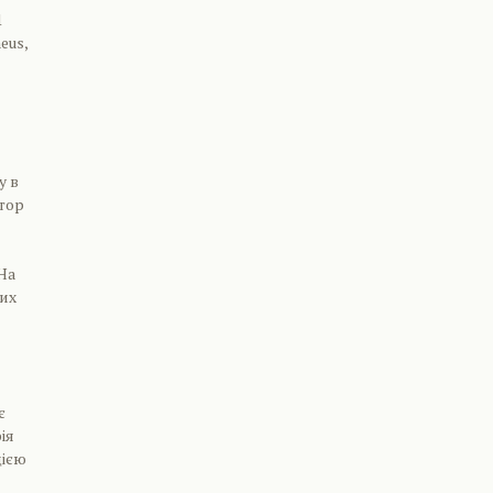
1
eus,
y в
итор
 На
вих
є
ія
цією