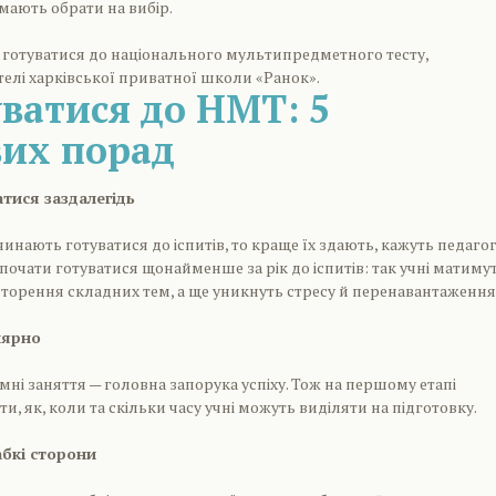
мають обрати на вибір.
чим готуватися до національного мультипредметного тесту,
елі харківської приватної школи «Ранок».
уватися до НМТ: 5
их порад
тися заздалегідь
чинають готуватися до іспитів, то краще їх здають, кажуть педаго
очати готуватися щонайменше за рік до іспитів: так учні матиму
вторення складних тем, а ще уникнуть стресу й перенавантаження
лярно
мні заняття — головна запорука успіху. Тож на першому етапі
, як, коли та скільки часу учні можуть виділяти на підготовку.
абкі сторони