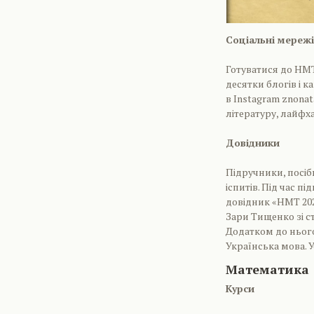
Соціальні мережі
Готуватися до НМТ 
десятки блогів і к
в Instagram znonat
літературу, лайфха
Довідники
Підручники, посібн
іспитів. Під час п
довідник «НМТ 2025
Зари Тищенко зі с
Додатком до нього
Українська мова. 
Математика
Курси