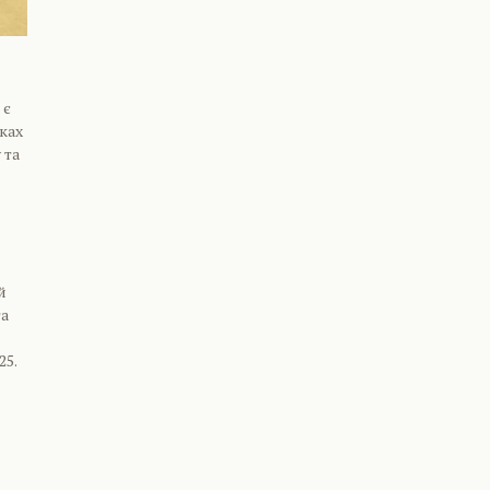
 є
ках
 та
й
та
25.