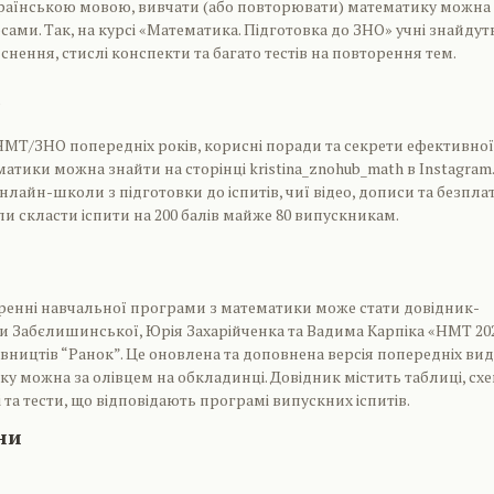
українською мовою, вивчати (або повторювати) математику можна 
ами. Так, на курсі «Математика. Підготовка до ЗНО» учні знайдут
снення, стислі конспекти та багато тестів на повторення тем.
МТ/ЗНО попередніх років, корисні поради та секрети ефективної
атики можна знайти на сторінці kristina_znohub_math в Instagram. 
лайн-школи з підготовки до іспитів, чиї відео, дописи та безплат
и скласти іспити на 200 балів майже 80 випускникам.
ренні навчальної програми з математики може стати довідник-
 Забєлишинської, Юрія Захарійченка та Вадима Карпіка «НМТ 202
ництів “Ранок”. Це оновлена та доповнена версія попередніх ви
яку можна за олівцем на обкладинці. Довідник містить таблиці, сх
 та тести, що відповідають програмі випускних іспитів.
їни