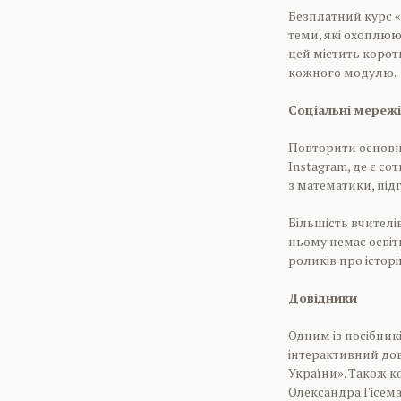
Безплатний курс «
теми, які охоплюю
цей містить коротк
кожного модулю.
Соціальні мережі
Повторити основні 
Instagram, де є со
з математики, підг
Більшість вчителів
ньому немає освітн
роликів про істор
Довідники
Одним із посібникі
інтерактивний дов
України». Також к
Олександра Гісема,