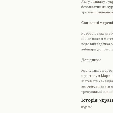
Як і у випадку з 
безоплатними курс
зрозумілі відеопоя
Соціальні мережі
Розбори завдань Н
підготовки з матем
веде викладачка он
вебінари допомогл
Довідники
Корисним у повто
практикум Марини
Математика» видав
авторів, впізнати 
тренувальні задачі
Історія Укра
Курси