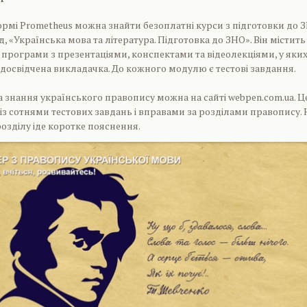
ормі Prometheus можна знайти безоплатні курси з підготовки до 
 «Українська мова та література. Підготовка до ЗНО». Він містить 
 програми з презентаціями, конспектами та відеолекціями, у яки
досвідчена викладачка. До кожного модулю є тестові завдання.
а знання українського правопису можна на сайті webpen.com.ua. Ц
з сотнями тестових завдань і вправами за розділами правопису. 
озділу іде коротке пояснення.