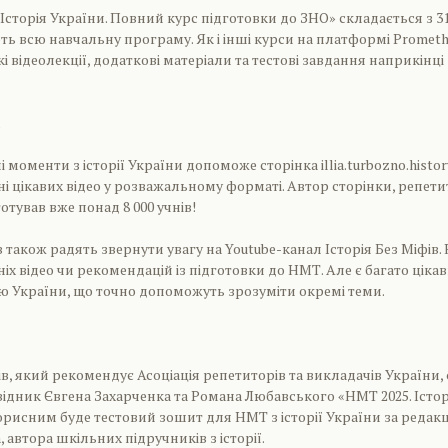
Історія України. Повний курс підготовки до ЗНО» складається з 3
ть всю навчальну програму. Як і інші курси на платформі Prometh
і відеолекції, додаткові матеріали та тестові завдання наприкінці
моменти з історії України допоможе сторінка illia.turbozno.histor
тні цікавих відео у розважальному форматі. Автор сторінки, репет
отував вже понад 8 000 учнів!
 також радять звернути увагу на Youtube-канал Історія Без Міфів.
іх відео чи рекомендацій із підготовки до НМТ. Але є багато ціка
ію України, що точно допоможуть зрозуміти окремі теми.
в, який рекомендує Асоціація репетиторів та викладачів України, 
ідник Євгена Захарченка та Романа Любавського «НМТ 2025. Істор
орисним буде тестовий зошит для НМТ з історії України за редак
 автора шкільних підручників з історії.