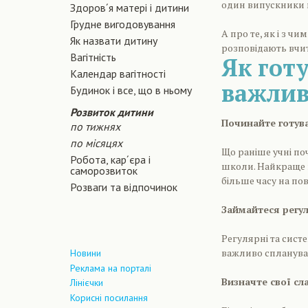
один випускники 
Здоров´я матері і дитини
Грудне вигодовування
А про те, як і з 
Як назвати дитину
розповідають вчит
Вагiтнiсть
Як гот
Календар вагітності
важлив
Будинок і все, що в ньому
Розвиток дитини
Починайте готува
по тижнях
по місяцях
Що раніше учні по
Робота, кар´єра і
школи. Найкраще п
саморозвиток
більше часу на по
Розваги та відпочинок
Займайтеся регу
Регулярні та систе
важливо спланувати
Новини
Реклама на порталі
Визначте свої сл
Лінієчки
Корисні посилання