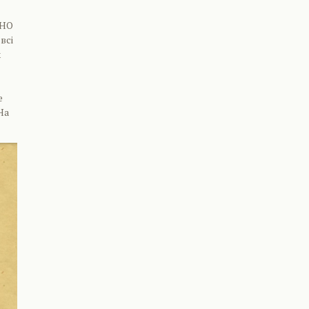
ЗНО
всі
х
е
На