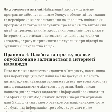
Як допомогти дитині:
Найкращий захист – це якісне
програмне забезпечення, яке блокує небезпечні посилання
та перевіряє кожне завантаження на наявність шкідливих
програм. Але також не забувайте про важливість виховання
дітей та прищеплення їм здорових принципів поведінки в
Інтернеті (не натискати автоматично на кнопку «так» чи
«згоден», одразу ж припиняти спілкування при підозрі на
буллінг чи шахрайство тощо).
Правило 4: Пам'ятати про те, що все
опубліковане залишається в Інтернеті
назавжди
Ніщо не можна повністю видалити з Інтернету, навіть якщо
для перегляду ця інформація вже не доступна. Поясніть
дитині, що там назавжди залишається все, що вона говорить,
пише, викладає, чим ділиться з друзями. Навіть після
повного (як здається) видалення інформації залишаються
артефакти даних. Люди також можуть зберігати отримані
дані. Якщо дитина одного разу комусь надіслала своє фото
або будь-яку інформацію про себе, одержувач може