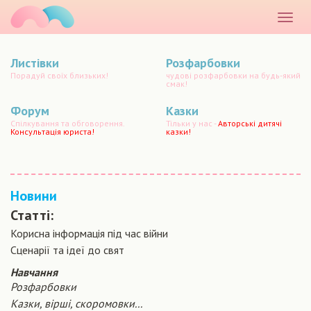
маматато
Розкр
меню
Листівки
Розфарбовки
Порадуй своїх близьких!
чудові розфарбовки на будь-який
смак!
Форум
Казки
Спілкування та обговорення.
Тільки у нас -
Авторські дитячі
Консультація юриста!
казки!
Новини
Статті:
Корисна інформація під час війни
Сценарiї та iдеї до свят
Навчання
Розфарбовки
Казки, вірші, скоромовки...