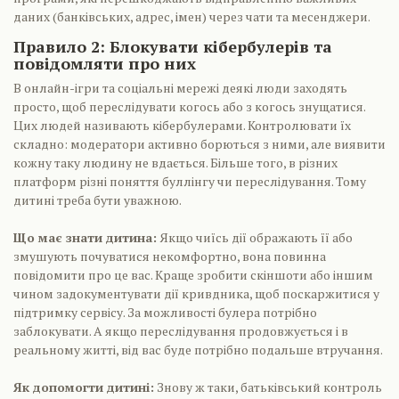
даних (банківських, адрес, імен) через чати та месенджери.
Правило 2: Блокувати кібербулерів та
повідомляти про них
В онлайн-ігри та соціальні мережі деякі люди заходять
просто, щоб переслідувати когось або з когось знущатися.
Цих людей називають кібербулерами. Контролювати їх
складно: модератори активно борються з ними, але виявити
кожну таку людину не вдається. Більше того, в різних
платформ різні поняття буллінгу чи переслідування. Тому
дитині треба бути уважною.
Що має знати дитина:
Якщо чиїсь дії ображають її або
змушують почуватися некомфортно, вона повинна
повідомити про це вас. Краще зробити скіншоти або іншим
чином задокументувати дії кривдника, щоб поскаржитися у
підтримку сервісу. За можливості булера потрібно
заблокувати. А якщо переслідування продовжується і в
реальному житті, від вас буде потрібно подальше втручання.
Як допомогти дитині:
Знову ж таки, батьківський контроль