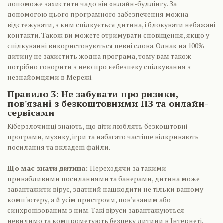
допоможе захистити чадо він онлайн-буллінгу. За
допомогою цього програмного забезпечення можна
відстежувати, з ким спілкується дитина, і блокувати небажані
контакти. Також ви можете отримувати сповіщення, якщо у
спілкуванні використовуються певні слова. Однак на 100%
дитину не захистить жодна програма, тому вам також
потрібно говорити з нею про небезпеку спілкування з
незнайомцями в Мережі.
Правило 3: Не забувати про ризики,
пов'язані з безкоштовними ПЗ та онлайн-
сервісами
Кіберзлочинці знають, що діти люблять безкоштовні
програми, музику, ігри та набагато частіше відкривають
посилання та вкладені файли.
Що має знати дитина:
Переходячи за такими
привабливими посиланнями та банерами, дитина може
завантажити вірус, здатний нашкодити не тільки вашому
комп'ютеру, а й усім пристроям, пов'язаним або
синхронізованим з ним. Такі віруси завантажуються
невидимо та компрометують безпеку дитини в Інтернеті.