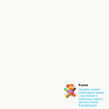
Казки
Читайте малечі
неймовірно цікаві
і захоплюючі
казки від нашого
автора Олени
Кукуєвицької