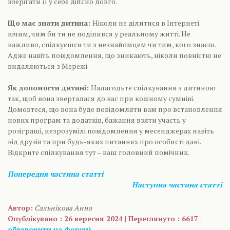
зберігати її у себе дійсно довго.
Що має знати дитина:
Ніколи не ділитися в Інтернеті
нічим, чим би ти не поділився у реальному житті. Не
важливо, спілкуєшся ти з незнайомцем чи тим, кого знаєш.
Адже навіть повідомлення, що зникають, ніколи повністю не
видаляються з Мережі.
Як допомогти дитині:
Налагодьте спілкування з дитиною
так, щоб вона зверталася до вас при кожному сумніві.
Домовтеся, що вона буде повідомляти вам про встановлення
нових програм та додатків, бажання взяти участь у
розіграші, незрозумілі повідомлення у месенджерах навіть
від друзів та при будь-яких питаннях про особисті дані.
Відкрите спілкування тут – ваш головний помічник.
Попередня частина статті
Наступна частина статті
Автор:
Сальнікова Анна
Опублікувано : 26 вересня 2024 | Переглянуто : 6617 |
обговорити на форумі