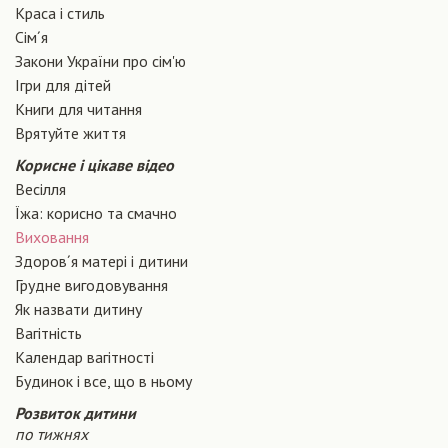
Краса і стиль
Сiм´я
Закони України про сiм'ю
Ігри для дітей
Книги для читання
Врятуйте життя
Корисне і цікаве відео
Весілля
Їжа: корисно та смачно
Виховання
Здоров´я матері і дитини
Грудне вигодовування
Як назвати дитину
Вагiтнiсть
Календар вагітності
Будинок і все, що в ньому
Розвиток дитини
по тижнях