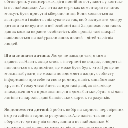
обговорень у соцмережах, діти постійно вступають у контакт
із незнайомцями. Але в тих же стрічках коментарів та чатах
можуть бути присутні кіберзлочинці. Вони ховаються за
аватарками і вміють спілкуватися так, щоб заслужити довіру
дитини та вивудити в неї особисті дані. За допомогою таких
даних можна вкрасти особистість або гроші, і такі шахраї
націлюються на найуразливіших людей – дітей та літніх
людей.
Що має знати дитина:
Люди не завжди такі, якими
здаються. Навіть якщо хтось в інтернеті виглядає, говорить і
поводиться як одноліток, це може бути будь-хто. Про це не
можна забувати, не можна повідомляти жодну особисту
інформацію про себе та свою родину, навіть «знайомим»
друзям. У тому числі йдеться про такі дані, як вік, місце
знаходження чи проживання, чи вдома батьки, будь-які дані
логінів та паролів, дані банківських карток та рахунків.
Як допомогти дитині:
Зробіть вибір на користь перевірених
ігор та сайтів з гарною репутацією. Але навіть так ви не
вбережете дитину від спілкування з незнайомцями. Є
програми, які перешкоджають відправленню важливих