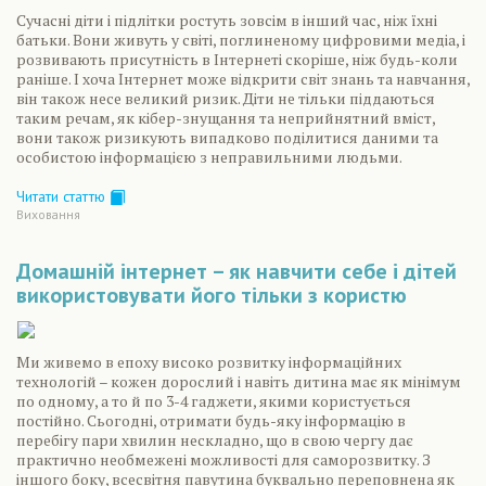
Сучасні діти і підлітки ростуть зовсім в інший час, ніж їхні
батьки. Вони живуть у світі, поглиненому цифровими медіа, і
розвивають присутність в Інтернеті скоріше, ніж будь-коли
раніше. І хоча Інтернет може відкрити світ знань та навчання,
він також несе великий ризик. Діти не тільки піддаються
таким речам, як кібер-знущання та неприйнятний вміст,
вони також ризикують випадково поділитися даними та
особистою інформацією з неправильними людьми.
Читати статтю
Виховання
Домашній інтернет – як навчити себе і дітей
використовувати його тільки з користю
Ми живемо в епоху високо розвитку інформаційних
технологій – кожен дорослий і навіть дитина має як мінімум
по одному, а то й по 3-4 гаджети, якими користується
постійно. Сьогодні, отримати будь-яку інформацію в
перебігу пари хвилин нескладно, що в свою чергу дає
практично необмежені можливості для саморозвитку. З
іншого боку, всесвітня павутина буквально переповнена як