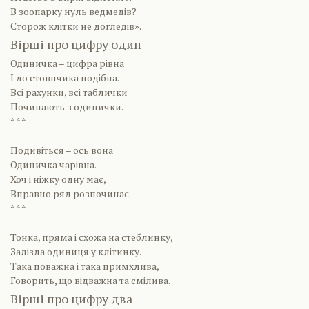
В зоопарку нуль ведмедів?
Сторож клітки не догледів».
Вірші про цифру один
Одиничка – цифра рівна
І до стовпчика подібна.
Всі рахунки, всі таблички
Починають з одинички.
* * *
Подивіться – ось вона
Одиничка чарівна.
Хоч і ніжку одну має,
Вправно ряд розпочинає.
* * *
Тонка, пряма і схожа на стеблинку,
Залізла одиниця у клітинку.
Така поважна і така примхлива,
Говорить, що відважна та смілива.
Вірші про цифру два