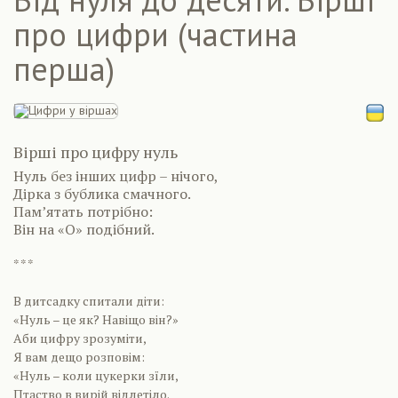
про цифри (частина
перша)
Вірші про цифру нуль
Нуль без інших цифр – нічого,
Дірка з бублика смачного.
Пам’ятать потрібно:
Він на «О» подібний.
* * *
В дитсадку спитали діти:
«Нуль – це як? Навіщо він?»
Аби цифру зрозуміти,
Я вам дещо розповім:
«Нуль – коли цукерки зїли,
Птаство в вирій відлетіло.