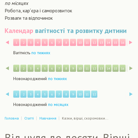
по місяцях
Робота, кар´єра і саморозвиток
Розваги та відпочинок
Календар
вагітності та розвитку дитини
Назад
В
1
2
3
4
5
6
7
8
9
10
11
12
13
14
15
16
17
1
Вагітність
по тижнях
Назад
В
1
2
3
4
5
6
7
8
9
10
11
12
13
14
15
16
17
1
Новонароджений
по тижнях
Назад
В
1
2
3
4
5
6
7
8
9
10
11
12
Новонароджений
по місяцях
Головна
Статті
Навчання
Казки, вірші, скоромовки...
Від нуля до десяти. Вірші