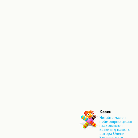
Казки
Читайте малечі
неймовірно цікаві
і захоплюючі
казки від нашого
автора Олени
Кукуєвицької