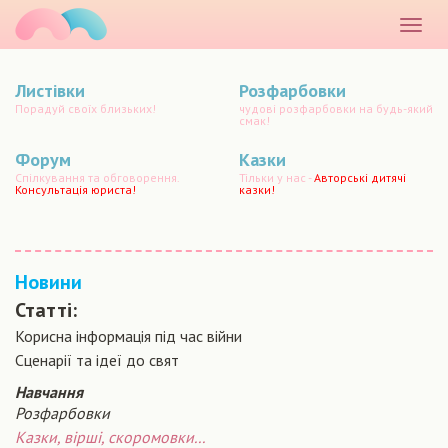
маматато
Розкр
меню
Листівки
Розфарбовки
Порадуй своїх близьких!
чудові розфарбовки на будь-який
смак!
Форум
Казки
Спілкування та обговорення.
Тільки у нас -
Авторські дитячі
Консультація юриста!
казки!
Новини
Статті:
Корисна інформація під час війни
Сценарiї та iдеї до свят
Навчання
Розфарбовки
Казки, вірші, скоромовки...