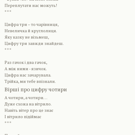
Переплутати нас можуть!
* * *
Цифра три – то чарівниця,
Невеличка й круглолиця.
Яку казку не візьмеш,
Цифру три завжди знайдеш.
* * *
Раз гачок і два гачок,
А між ними - язичок.
Цифра нас зачарувала.
Трійка, ми тебе впізнали.
Вірші про цифру чотири
А чотири, а чотири…
Дуже схожа на вітрило.
Навіть вітер про це знає
І вітрило підіймає
* * *