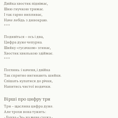
Двійка хвостик піднімає,
Шию гнучкою тримає.
І так гарно випливає,
Наче лебідь з дивокраю.
* * *
Подивіться – ось і два,
Цифра дуже чепурна.
Шийку «гусачком» згинає,
Хвостик хвилькою здіймає.
* * *
Поглянь: і каченя, і двійка
Так спритно вигинають шийки.
Спішать купатися до річки,
Напитись чистої водички.
Вірші про цифру три
Три – щаслива цифра дуже.
Але трохи вона тужить:
- Буква «Зе» на мене схожа -