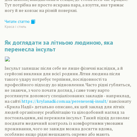
Тут потрібна не просто яскрава пара, а взуття, яке тримає
ногу й не ковзає на різній поверхні.
Читати статтю
Краса і стиль
Як доглядати за літньою людиною, яка
перенесла інсульт
Інсульт залишає після себе не лише фізичні наслідки, а й
серйозні виклики для всієї родини. Літня людина після
такого удару потребує терпіння, послідовності та
професійного підходу до відновлення. Часто рідні губляться,
не знаючи, з чого почати догляд, і саме тому варто
розглянути допомогу спеціалізованих закладів - наприклад,
на сайті
https://krylanadii.com.ua/perenesenij-insult/
пансіонату
«Крила Надії» детально описано, як цей заклад для літніх
людей організовує реабілітацію та цілодобовий нагляд за
постояльцями, які пережили інсульт. Такий підхід дозволяє
поєднати медичний контроль із комфортними умовами
проживання, чого не завжди можна досягти вдома,
особливо якщо рідні мешкають окремо або мають