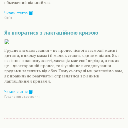
обмежений вільний час.
Читати статтю
Сiм´я
Як впоратися з лактаційною кризою
Грудне вигодовування – це процес тісної взаємодії мами і
дитини, в якому мама і її малюк стають єдиним цілим. Як і
все інше в нашому житті, лактація має свої періоди, а так як
це – двосторонній процес, то й успішне вигодовування
грудьми залежить від обох. Тому сьогодні ми розповімо вам,
як правильно реагувати і справлятися з різними
лактаційними кризами.
Читати статтю
Грудне вигодовування