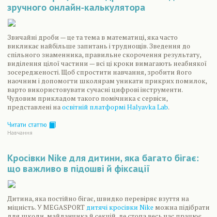
зручного онлайн-калькулятора
Звичайні дроби — це та тема в математиці, яка часто
викликає найбільше запитань і труднощів. Зведення до
спільного знаменника, правильне скорочення результату,
виділення цілої частини — всі ці кроки вимагають неабиякої
зосередженості. Щоб спростити навчання, зробити його
наочним і допомогти школярам уникати прикрих помилок,
варто використовувати сучасні цифрові інструменти.
Чудовим прикладом такого помічника є сервіси,
представлені на
освітній платформі Halyavka Lab
.
Читати статтю
Навчання
Кросівки Nike для дитини, яка багато бігає:
що важливо в підошві й фіксації
Дитина, яка постійно бігає, швидко перевіряє взуття на
міцність. У MEGASPORT
дитячі кросівки Nike
можна підібрати
для школи, майданчика й секцій, де стопа весь час працює.