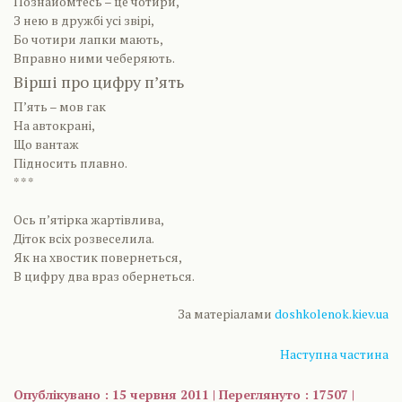
Познайомтесь – це чотири,
З нею в дружбі усі звірі,
Бо чотири лапки мають,
Вправно ними чеберяють.
Вірші про цифру п’ять
П’ять – мов гак
На автокрані,
Що вантаж
Підносить плавно.
* * *
Ось п’ятірка жартівлива,
Діток всіх розвеселила.
Як на хвостик повернеться,
В цифру два враз обернеться.
За матеріалами
doshkolenok.kiev.ua
Наступна частина
Опублікувано : 15 червня 2011 | Переглянуто : 17507 |