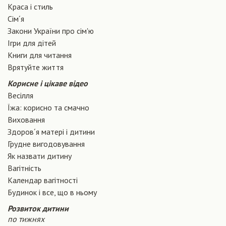
Краса і стиль
Сiм´я
Закони України про сiм'ю
Ігри для дітей
Книги для читання
Врятуйте життя
Корисне і цікаве відео
Весілля
Їжа: корисно та смачно
Виховання
Здоров´я матері і дитини
Грудне вигодовування
Як назвати дитину
Вагiтнiсть
Календар вагітності
Будинок і все, що в ньому
Розвиток дитини
по тижнях