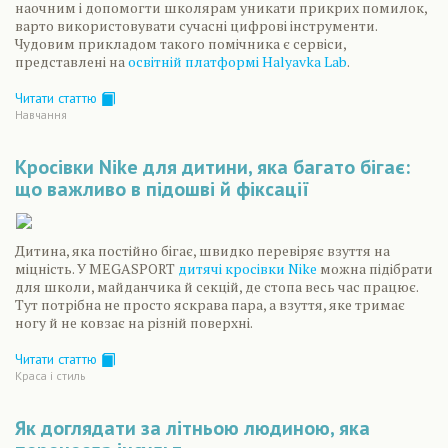
наочним і допомогти школярам уникати прикрих помилок,
варто використовувати сучасні цифрові інструменти.
Чудовим прикладом такого помічника є сервіси,
представлені на
освітній платформі Halyavka Lab
.
Читати статтю
Навчання
Кросівки Nike для дитини, яка багато бігає:
що важливо в підошві й фіксації
Дитина, яка постійно бігає, швидко перевіряє взуття на
міцність. У MEGASPORT
дитячі кросівки Nike
можна підібрати
для школи, майданчика й секцій, де стопа весь час працює.
Тут потрібна не просто яскрава пара, а взуття, яке тримає
ногу й не ковзає на різній поверхні.
Читати статтю
Краса і стиль
Як доглядати за літньою людиною, яка