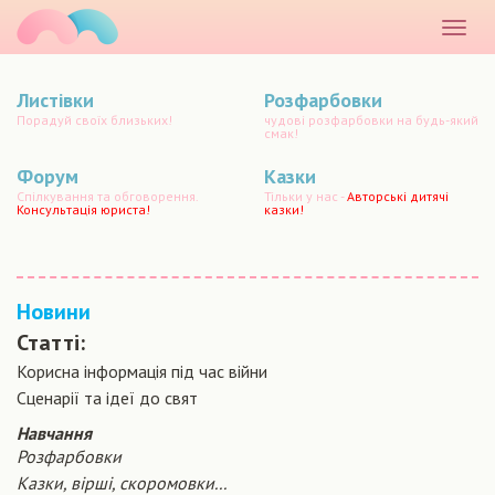
маматато
Розкр
меню
Листівки
Розфарбовки
Порадуй своїх близьких!
чудові розфарбовки на будь-який
смак!
Форум
Казки
Спілкування та обговорення.
Тільки у нас -
Авторські дитячі
Консультація юриста!
казки!
Новини
Статті:
Корисна інформація під час війни
Сценарiї та iдеї до свят
Навчання
Розфарбовки
Казки, вірші, скоромовки...