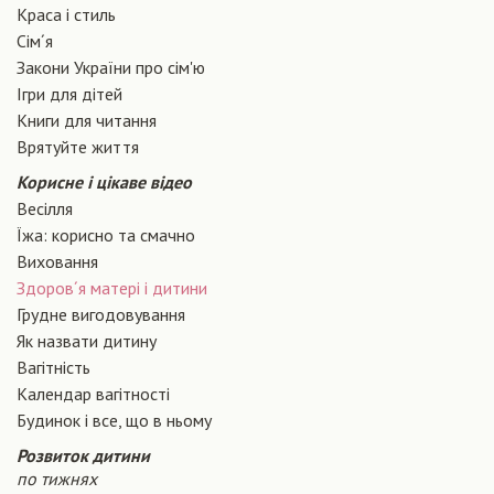
Краса і стиль
Сiм´я
Закони України про сiм'ю
Ігри для дітей
Книги для читання
Врятуйте життя
Корисне і цікаве відео
Весілля
Їжа: корисно та смачно
Виховання
Здоров´я матері і дитини
Грудне вигодовування
Як назвати дитину
Вагiтнiсть
Календар вагітності
Будинок і все, що в ньому
Розвиток дитини
по тижнях