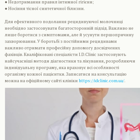
● Недотримання правил інтимної гігієни;
● Носіння тісної синтетичної білизни.
Для ефективного подолання рецидивуючої молочниці
необхідно застосовувати багатосторонній підхід. Важливо не
лише боротися з симптомами, але й усунути першопричину
захворювання. У боротьбі з постійними рецидивами
важливо отримати професійну допомогу досвідчених
фахівців. Кваліфіковані спеціалісти I.D.Clinic застосовують
найсучасніші методи діагностики та лікування, розробляючи
індивідуальну програму, яка враховує всі особливості
організму кожної пацієнтки. Записатися на консультацію
можна на офіційному сайті клініки
https://idclinic.com.ua/
.