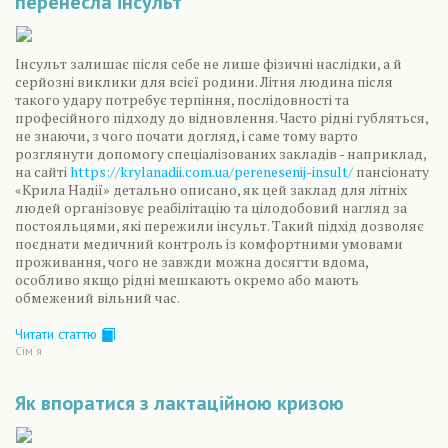
перенесла інсульт
Інсульт залишає після себе не лише фізичні наслідки, а й
серйозні виклики для всієї родини. Літня людина після
такого удару потребує терпіння, послідовності та
професійного підходу до відновлення. Часто рідні губляться,
не знаючи, з чого почати догляд, і саме тому варто
розглянути допомогу спеціалізованих закладів - наприклад,
на сайті
https://krylanadii.com.ua/perenesenij-insult/
пансіонату
«Крила Надії» детально описано, як цей заклад для літніх
людей організовує реабілітацію та цілодобовий нагляд за
постояльцями, які пережили інсульт. Такий підхід дозволяє
поєднати медичний контроль із комфортними умовами
проживання, чого не завжди можна досягти вдома,
особливо якщо рідні мешкають окремо або мають
обмежений вільний час.
Читати статтю
Сiм´я
Як впоратися з лактаційною кризою