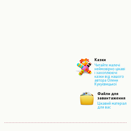
Казки
Читайте малечі
неймовірно цікаві
і захоплюючі
казки від нашого
автора Олени
Кукуєвицької
Файли для
завантаження
Цікавий матеріал
для вас