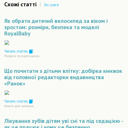
Схожі статті
|
Усі статті
Як обрати дитячий велосипед за віком і
зростом: розміри, безпека та моделі
RoyalBaby
Читати статтю
Розваги та відпочинок
Що почитати з дітьми влітку: добірка книжок
від головної редакторки видавництва
«Ранок»
Читати статтю
Книги для читання
Лікування зубів дітям уві сні та під седацією -
як це працює і чому це безпечно