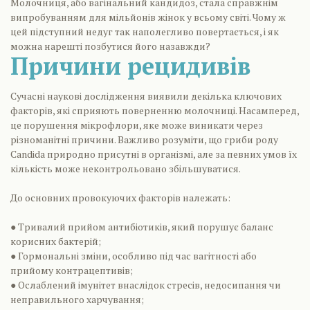
Молочниця, або вагінальний кандидоз, стала справжнім
випробуванням для мільйонів жінок у всьому світі. Чому ж
цей підступний недуг так наполегливо повертається, і як
можна нарешті позбутися його назавжди?
Причини рецидивів
Сучасні наукові дослідження виявили декілька ключових
факторів, які сприяють поверненню молочниці. Насамперед,
це порушення мікрофлори, яке може виникати через
різноманітні причини. Важливо розуміти, що гриби роду
Candida природно присутні в організмі, але за певних умов їх
кількість може неконтрольовано збільшуватися.
До основних провокуючих факторів належать:
● Тривалий прийом антибіотиків, який порушує баланс
корисних бактерій;
● Гормональні зміни, особливо під час вагітності або
прийому контрацептивів;
● Ослаблений імунітет внаслідок стресів, недосипання чи
неправильного харчування;