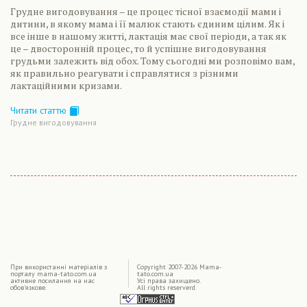
Грудне вигодовування – це процес тісної взаємодії мами і
дитини, в якому мама і її малюк стають єдиним цілим. Як і
все інше в нашому житті, лактація має свої періоди, а так як
це – двосторонній процес, то й успішне вигодовування
грудьми залежить від обох. Тому сьогодні ми розповімо вам,
як правильно реагувати і справлятися з різними
лактаційними кризами.
Читати статтю
Грудне вигодовування
|
При використаннi матерiалiв з
Copyright 2007-2026 Mama-
порталу mama-tato.com.ua
tato.com.ua
активне посилання на нас
Усі права захищено.
обов'язкове.
All rights reserverd.