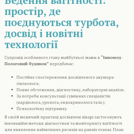
Ведення вагітності:
простір, де
поєднуються турбота,
досвід і новітні
технології
Супровід особливого стану майбутньої мами в
“Інномед-
Пологовий будинок”
передбачає:
Постійне спостереження досвідченого акушера-
гінеколога;
Повне обстеження, діагностику, лабораторні аналізи;
За потреби консультації суміжних спеціалістів
(кардіолога, уролога, ендокринолога та ін.);
Психологічну підтримку.
В своїй медичній практиці досвідчені лікарі застосовують
інноваційні методи діагностики та моніторингу вагітності
для виявлення найменших ризиків на ранніх етапах. План