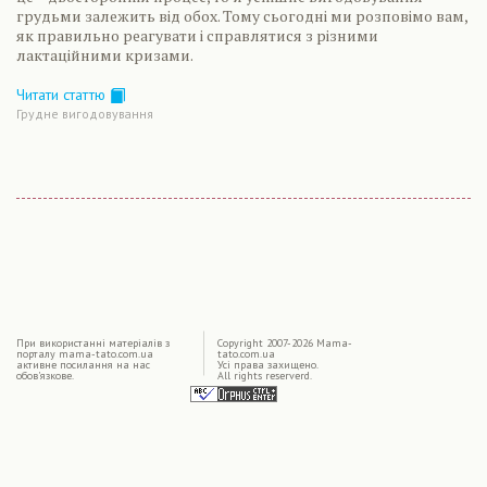
грудьми залежить від обох. Тому сьогодні ми розповімо вам,
як правильно реагувати і справлятися з різними
лактаційними кризами.
Читати статтю
Грудне вигодовування
|
При використаннi матерiалiв з
Copyright 2007-2026 Mama-
порталу mama-tato.com.ua
tato.com.ua
активне посилання на нас
Усі права захищено.
обов'язкове.
All rights reserverd.