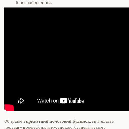
близької людини.
Обираючи
приватний пологовий будинок
, ви віддаєте
перевагу професіоналізму, спокою, безпеці і всьому