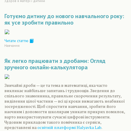
Здоров´я матері і дитини
Готуємо дитину до нового навчального року:
як усе зробити правильно
Читати статтю
Навчання
Як легко працювати з дробами: Огляд
зручного онлайн-калькулятора
Звичайні дроби — це та тема в математиці, яка часто
викликає найбільше запитань і труднощів. Зведення до
спільного знаменника, правильне скорочення результату,
виділення цілої частини — всі ці кроки вимагають неабиякої
зосередженості. Щоб спростити навчання, зробити його
наочним і допомогти школярам уникати прикрих помилок,
варто використовувати сучасні цифрові інструменти.
Чудовим прикладом такого помічника є сервіси,
представлені на
освітній платформі Halyavka Lab
.