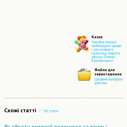
Казки
Читайте малечі
неймовірно цікаві
і захоплюючі
казки від нашого
автора Олени
Кукуєвицької
Файли для
завантаження
Цікавий матеріал
для вас
Схожі статті
|
Усі статті
Як обрати дитячий велосипед за віком і