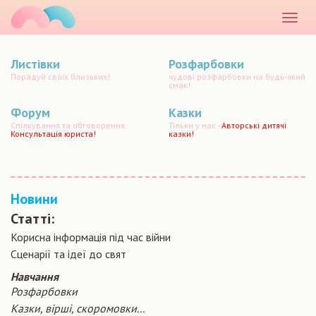
маматато
Розкр
меню
Листівки
Розфарбовки
Порадуй своїх близьких!
чудові розфарбовки на будь-який
смак!
Форум
Казки
Спілкування та обговорення.
Тільки у нас -
Авторські дитячі
Консультація юриста!
казки!
Новини
Статті:
Корисна інформація під час війни
Сценарiї та iдеї до свят
Навчання
Розфарбовки
Казки, вірші, скоромовки...