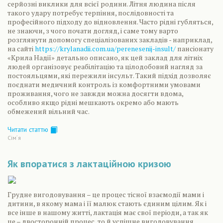
серйозні виклики для всієї родини. Літня людина після
такого удару потребує терпіння, послідовності та
професійного підходу до відновлення. Часто рідні губляться,
не знаючи, з чого почати догляд, і саме тому варто
розглянути допомогу спеціалізованих закладів - наприклад,
на сайті
https://krylanadii.com.ua/perenesenij-insult/
пансіонату
«Крила Надії» детально описано, як цей заклад для літніх
людей організовує реабілітацію та цілодобовий нагляд за
постояльцями, які пережили інсульт. Такий підхід дозволяє
поєднати медичний контроль із комфортними умовами
проживання, чого не завжди можна досягти вдома,
особливо якщо рідні мешкають окремо або мають
обмежений вільний час.
Читати статтю
Сiм´я
Як впоратися з лактаційною кризою
Грудне вигодовування – це процес тісної взаємодії мами і
дитини, в якому мама і її малюк стають єдиним цілим. Як і
все інше в нашому житті, лактація має свої періоди, а так як
це – двосторонній процес, то й успішне вигодовування