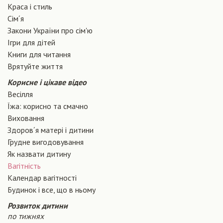
Краса і стиль
Сiм´я
Закони України про сiм'ю
Ігри для дітей
Книги для читання
Врятуйте життя
Корисне і цікаве відео
Весілля
Їжа: корисно та смачно
Виховання
Здоров´я матері і дитини
Грудне вигодовування
Як назвати дитину
Вагiтнiсть
Календар вагітності
Будинок і все, що в ньому
Розвиток дитини
по тижнях