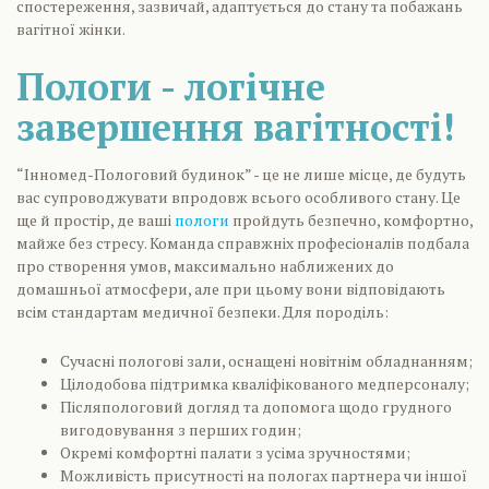
спостереження, зазвичай, адаптується до стану та побажань
вагітної жінки.
Пологи - логічне
завершення вагітності!
“Інномед-Пологовий будинок” - це не лише місце, де будуть
вас супроводжувати впродовж всього особливого стану. Це
ще й простір, де ваші
пологи
пройдуть безпечно, комфортно,
майже без стресу. Команда справжніх професіоналів подбала
про створення умов, максимально наближених до
домашньої атмосфери, але при цьому вони відповідають
всім стандартам медичної безпеки. Для породіль:
Сучасні пологові зали, оснащені новітнім обладнанням;
Цілодобова підтримка кваліфікованого медперсоналу;
Післяпологовий догляд та допомога щодо грудного
вигодовування з перших годин;
Окремі комфортні палати з усіма зручностями;
Можливість присутності на пологах партнера чи іншої