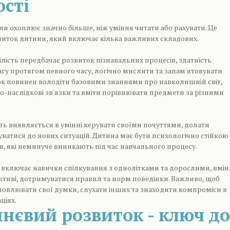
ості
ли охоплює значно більше, ніж уміння читати або рахувати. Це
иток дитини, який включає кілька важливих складових.
ілість передбачає розвиток пізнавальних процесів, здатність
гу протягом певного часу, логічно мислити та запам'ятовувати
к повинен володіти базовими знаннями про навколишній світ,
-наслідкові зв'язки та вміти порівнювати предмети за різними
ть виявляється в умінні керувати своїми почуттями, долати
уватися до нових ситуацій. Дитина має бути психологічно стійкою
в, які неминуче виникають під час навчального процесу.
ь включає навички спілкування з однолітками та дорослими, вмі
тиві, дотримуватися правил та норм поведінки. Важливо, щоб
овлювати свої думки, слухати інших та знаходити компроміси в
ціях.
нєвий розвиток - ключ до