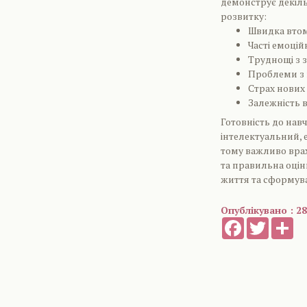
демонструє декіль
розвитку:
Швидка втом
Часті емоцій
Труднощі з 
Проблеми з 
Страх нових
Залежність в
Готовність до нав
інтелектуальний, 
тому важливо врах
та правильна оцін
життя та сформува
Опублікувано : 28
Facebook
Twitter
Sh