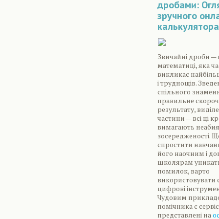
дробами: Огл
зручного онл
калькулятора
Звичайні дроби — ц
математиці, яка ча
викликає найбіль
і труднощів. Зведе
спільного знамен
правильне скоро
результату, виділе
частини — всі ці к
вимагають неабия
зосередженості. Щ
спростити навчан
його наочним і д
школярам уникат
помилок, варто
використовувати с
цифрові інструмен
Чудовим приклад
помічника є сервіс
представлені на
о