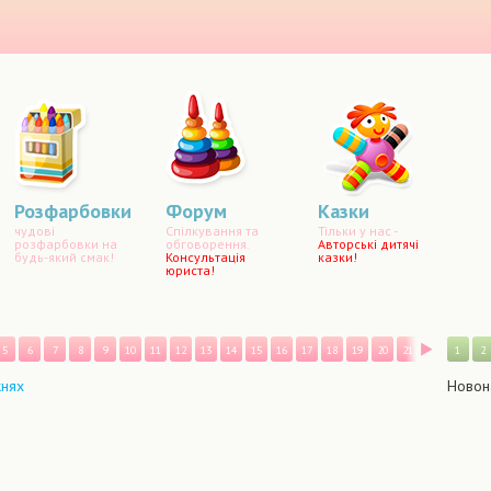
are
Розфарбовки
Форум
Казки
чудові
Спілкування та
Тільки у нас -
розфарбовки на
обговорення.
Авторські дитячі
будь-який смак!
Консультація
казки!
юриста!
Впере
5
6
7
8
9
10
11
12
13
14
15
16
17
18
19
20
21
22
23
1
24
2
жнях
Новон