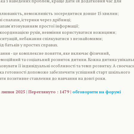
ка з наведених проблем, краще дати їй додатковий час для
люваність, неможливість зосередитися довше 15 хвилин;
ні спалахи, істерики через дрібниці;
запам'ятовуванням простої інформації;
координацією рухів, невміння користуватися ножицями;
 ситуацій, небажання спілкуватися з незнайомими;
ід батьків у простих справах.
чання - це комплексне поняття, яке включає фізичний,
емоційний та соціальний розвиток дитини. Кожна дитина унікаль
овувати її індивідуальні особливості та темп розвитку. А своєчас
ка готовності допоможе забезпечити успішний старт шкільного
ти позитивне ставлення до навчання на довгі роки.
 липня 2025 | Переглянуто : 1479 |
обговорити на форумі
are