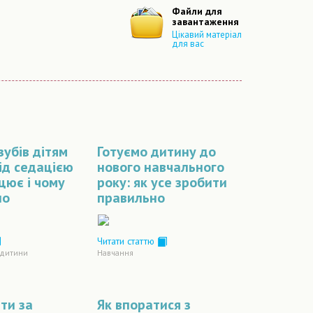
Файли для
завантаження
Цікавий матеріал
для вас
зубів дітям
Готуємо дитину до
під седацією
нового навчального
ацює і чому
року: як усе зробити
но
правильно
Читати статтю
 дитини
Навчання
ти за
Як впоратися з