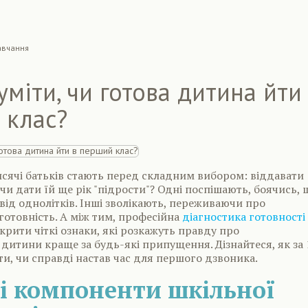
авчання
уміти, чи готова дитина йти
 клас?
сячі батьків стають перед складним вибором: віддавати
чи дати їй ще рік "підрости"? Одні поспішають, боячись, 
від однолітків. Інші зволікають, переживаючи про
готовність. А між тим, професійна
діагностика готовності
рити чіткі ознаки, які розкажуть правду про
 дитини краще за будь-які припущення. Дізнайтеся, як за 
и, чи справді настав час для першого дзвоника.
і компоненти шкільної