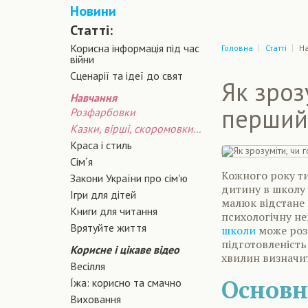
Новини
Статті:
Корисна інформація під час
Головна
Статті
Н
війни
Сценарiї та iдеї до свят
Як зроз
Навчання
перший
Розфарбовки
Казки, вірші, скоромовки...
Краса і стиль
Сiм´я
Кожного року ти
Закони України про сiм'ю
дитину в школу 
Ігри для дітей
малюк відстане 
Книги для читання
психологічну не
Врятуйте життя
школи
може розк
підготовленість
Корисне і цікаве відео
хвилин визначит
Весілля
Основн
Їжа: корисно та смачно
Виховання