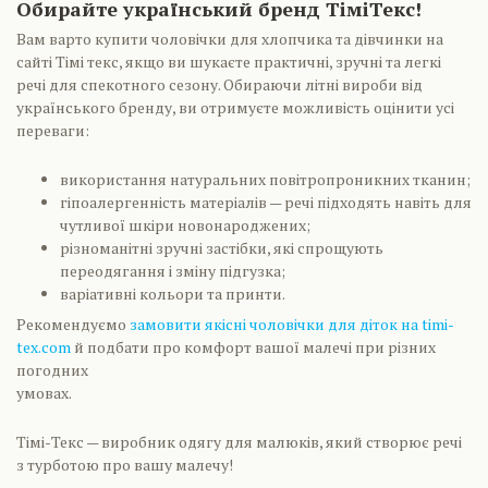
Обирайте український бренд ТіміТекс!
Вам варто купити чоловічки для хлопчика та дівчинки на
сайті Тімі текс, якщо ви шукаєте практичні, зручні та легкі
речі для спекотного сезону. Обираючи літні вироби від
українського бренду, ви отримуєте можливість оцінити усі
переваги:
використання натуральних повітропроникних тканин;
гіпоалергенність матеріалів — речі підходять навіть для
чутливої шкіри новонароджених;
різноманітні зручні застібки, які спрощують
переодягання і зміну підгузка;
варіативні кольори та принти.
Рекомендуємо
замовити якісні чоловічки для діток на timi-
tex.com
й подбати про комфорт вашої малечі при різних
погодних
умовах.
Тімі-Текс — виробник одягу для малюків, який створює речі
з турботою про вашу малечу!