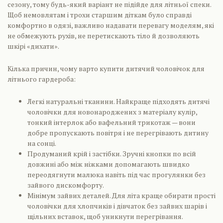
сезону, тому будь-який варіант не підійде для літньої спеки.
Щоб немовлятам і трохи старшим діткам було справді
комфортно в одязі, важливо надавати перевагу моделям, які
не обмежують рухів, не перетискають тіло й дозволяють
шкірі «дихати».
Кілька причин, чому варто купити дитячий чоловічок для
літнього гардероба:
Легкі натуральні тканини. Найкраще підходять дитячі
чоловічки для новонароджених з матеріалу кулір,
тонкий інтерлок або вафельний трикотаж — вони
добре пропускають повітря і не перегрівають дитину
на сонці.
Продуманий крій і застібки. Зручні кнопки по всій
довжині або між ніжками допомагають швидко
переодягнути малюка навіть під час прогулянки без
зайвого дискомфорту.
Мінімум зайвих деталей. Для літа краще обирати прості
чоловічки для хлопчиків і дівчаток без зайвих шарів і
щільних вставок, щоб уникнути перегрівання.