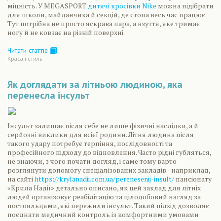
міцність. У MEGASPORT
дитячі кросівки Nike
можна підібрати
для школи, майданчика й секцій, де стопа весь час працює.
Тут потрібна не просто яскрава пара, а взуття, яке тримає
ногу й не ковзає на різній поверхні.
Читати статтю
Краса і стиль
Як доглядати за літньою людиною, яка
перенесла інсульт
Інсульт залишає після себе не лише фізичні наслідки, а й
серйозні виклики для всієї родини. Літня людина після
такого удару потребує терпіння, послідовності та
професійного підходу до відновлення. Часто рідні губляться,
не знаючи, з чого почати догляд, і саме тому варто
розглянути допомогу спеціалізованих закладів - наприклад,
на сайті
https://krylanadii.com.ua/perenesenij-insult/
пансіонату
«Крила Надії» детально описано, як цей заклад для літніх
людей організовує реабілітацію та цілодобовий нагляд за
постояльцями, які пережили інсульт. Такий підхід дозволяє
поєднати медичний контроль із комфортними умовами