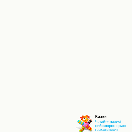
Казки
Читайте малечі
неймовірно цікаві
і захоплюючі