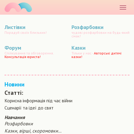
маматато
Розкр
меню
Листівки
Розфарбовки
Порадуй своїх близьких!
чудові розфарбовки на будь-який
смак!
Форум
Казки
Спілкування та обговорення.
Тільки у нас -
Авторські дитячі
Консультація юриста!
казки!
Новини
Статті:
Корисна інформація під час війни
Сценарiї та iдеї до свят
Навчання
Розфарбовки
Казки, вірші, скоромовки...