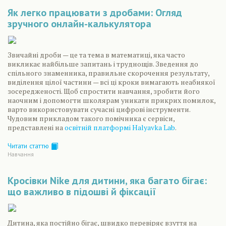
Як легко працювати з дробами: Огляд
зручного онлайн-калькулятора
Звичайні дроби — це та тема в математиці, яка часто
викликає найбільше запитань і труднощів. Зведення до
спільного знаменника, правильне скорочення результату,
виділення цілої частини — всі ці кроки вимагають неабиякої
зосередженості. Щоб спростити навчання, зробити його
наочним і допомогти школярам уникати прикрих помилок,
варто використовувати сучасні цифрові інструменти.
Чудовим прикладом такого помічника є сервіси,
представлені на
освітній платформі Halyavka Lab
.
Читати статтю
Навчання
Кросівки Nike для дитини, яка багато бігає:
що важливо в підошві й фіксації
Дитина, яка постійно бігає, швидко перевіряє взуття на