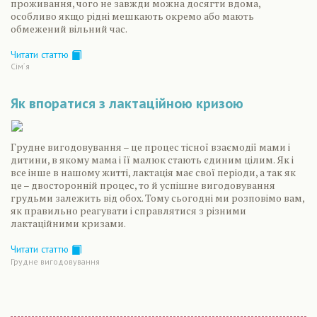
проживання, чого не завжди можна досягти вдома,
особливо якщо рідні мешкають окремо або мають
обмежений вільний час.
Читати статтю
Сiм´я
Як впоратися з лактаційною кризою
Грудне вигодовування – це процес тісної взаємодії мами і
дитини, в якому мама і її малюк стають єдиним цілим. Як і
все інше в нашому житті, лактація має свої періоди, а так як
це – двосторонній процес, то й успішне вигодовування
грудьми залежить від обох. Тому сьогодні ми розповімо вам,
як правильно реагувати і справлятися з різними
лактаційними кризами.
Читати статтю
Грудне вигодовування