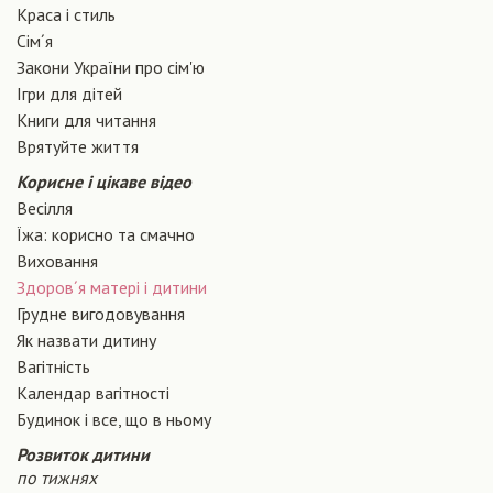
Краса і стиль
Сiм´я
Закони України про сiм'ю
Ігри для дітей
Книги для читання
Врятуйте життя
Корисне і цікаве відео
Весілля
Їжа: корисно та смачно
Виховання
Здоров´я матері і дитини
Грудне вигодовування
Як назвати дитину
Вагiтнiсть
Календар вагітності
Будинок і все, що в ньому
Розвиток дитини
по тижнях