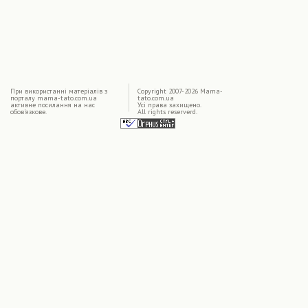
|
При використаннi матерiалiв з
Copyright 2007-2026 Mama-
порталу mama-tato.com.ua
tato.com.ua
активне посилання на нас
Усі права захищено.
обов'язкове.
All rights reserverd.