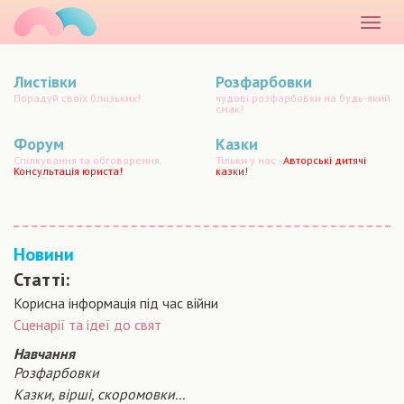
маматато
Розкр
меню
Листівки
Розфарбовки
Порадуй своїх близьких!
чудові розфарбовки на будь-який
смак!
Форум
Казки
Спілкування та обговорення.
Тільки у нас -
Авторські дитячі
Консультація юриста!
казки!
Новини
Статті:
Корисна інформація під час війни
Сценарiї та iдеї до свят
Навчання
Розфарбовки
Казки, вірші, скоромовки...