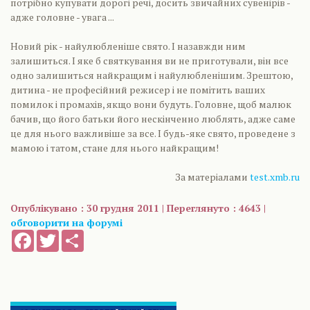
потрібно купувати дорогі речі, досить звичайних сувенірів -
адже головне - увага ...
Новий рік - найулюбленіше свято. І назавжди ним
залишиться. І яке б святкування ви не приготували, він все
одно залишиться найкращим і найулюбленішим. Зрештою,
дитина - не професійний режисер і не помітить ваших
помилок і промахів, якщо вони будуть. Головне, щоб малюк
бачив, що його батьки його нескінченно люблять, адже саме
це для нього важливіше за все. І будь-яке свято, проведене з
мамою і татом, стане для нього найкращим!
За матеріалами
test.xmb.ru
Опублікувано : 30 грудня 2011 | Переглянуто : 4643 |
обговорити на форумі
Facebook
Twitter
Share