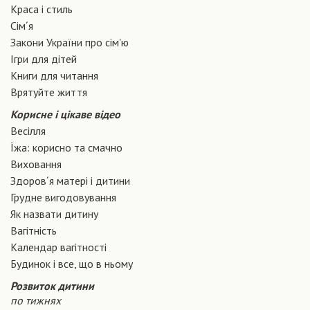
Краса і стиль
Сiм´я
Закони України про сiм'ю
Ігри для дітей
Книги для читання
Врятуйте життя
Корисне і цікаве відео
Весілля
Їжа: корисно та смачно
Виховання
Здоров´я матері і дитини
Грудне вигодовування
Як назвати дитину
Вагiтнiсть
Календар вагітності
Будинок і все, що в ньому
Розвиток дитини
по тижнях