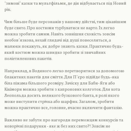
"зимові" казки та мультфільми, де дія відбувається під Новий
рік.
Чим більше буде персонажів у вашому дійстві, тим цікавішим
буде свято. Про костюми турбуватися не варто. Їх легко
можна зробити самим. Навіть зовнішня схожість зовсім
необов´язкова, нехай глядачі від душі повеселяться, а
малюки покажуть, як добре знають казки. Практично будь-
який костюм можна швидко зробити зі звичайних
поліетиленових пакетів.
Наприклад, в Водяного легко перетворитися за допомогою
блакитних пакетів для сміття. Для П´єро підійде будь-яка
біла піжама більшого розміру. Зачіску для Баби-Яги або
Кікімори можна зробити з капронових колготок. Для кота
Леопольда досить великого бузкового банта, в ролі якого
може виступити стрічка або шарфик. Загалом, зробити
можна практично все, головне, вчасно включити фантазію.
Важливо не забути про нагороди переможцям конкурсів та
новорічні подарунки - яке ж без них свято?! Зовсім не