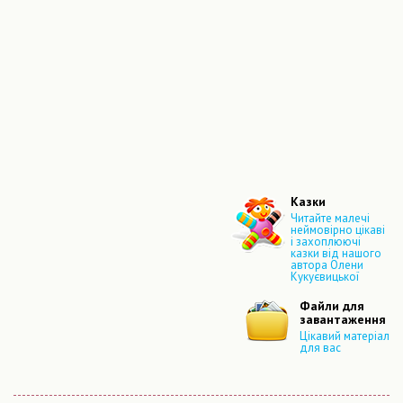
Казки
Читайте малечі
неймовірно цікаві
і захоплюючі
казки від нашого
автора Олени
Кукуєвицької
Файли для
завантаження
Цікавий матеріал
для вас