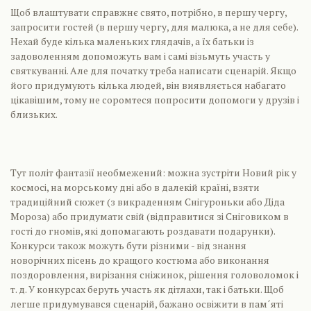
Щоб влаштувати справжнє свято, потрібно, в першу чергу,
запросити гостей (в першу чергу, для малюка, а не для себе).
Нехай буде кілька маленьких глядачів, а їх батьки із
задоволенням допоможуть вам і самі візьмуть участь у
святкуванні. Але для початку треба написати сценарій. Якщо
його придумують кілька людей, він виявляється набагато
цікавішим, тому не соромтеся попросити допомоги у друзів і
близьких.
Тут політ фантазії необмежений: можна зустріти Новий рік у
космосі, на морському дні або в далекій країні, взяти
традиційний сюжет (з викраденням Снігуроньки або Діда
Мороза) або придумати свій (відправитися зі Сніговиком в
гості до гномів, які допомагають роздавати подарунки).
Конкурси також можуть бути різними - від знання
новорічних пісень до кращого костюма або виконання
поздоровлення, вирізання сніжинок, рішення головоломок і
т. д. У конкурсах беруть участь як дітлахи, так і батьки. Щоб
легше придумувався сценарій, бажано освіжити в пам´яті