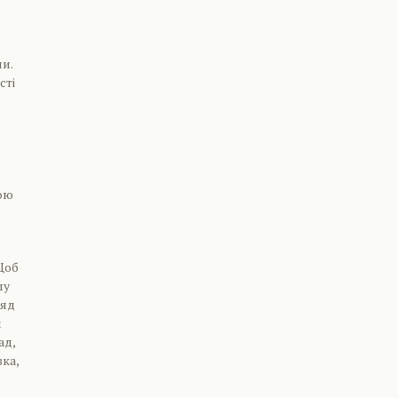
и.
сті
сою
Щоб
шу
ляд
и
ад,
зка,