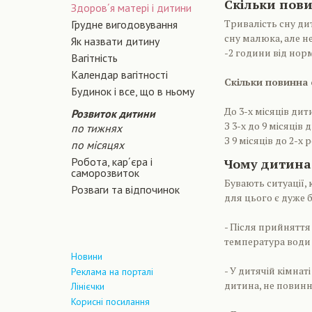
Скільки пов
Здоров´я матері і дитини
Тривалість сну ди
Грудне вигодовування
сну малюка, але не
Як назвати дитину
-2 години від нор
Вагiтнiсть
Календар вагітності
Скільки повинна 
Будинок і все, що в ньому
До 3-х місяців дит
Розвиток дитини
З 3-х до 9 місяців
по тижнях
З 9 місяців до 2-х
по місяцях
Робота, кар´єра і
Чому дитина
саморозвиток
Бувають ситуації,
Розваги та відпочинок
для цього є дуже б
- Після прийняття
температура води 
Новини
- У дитячій кімнат
Реклама на порталі
дитина, не повинн
Лінієчки
Корисні посилання