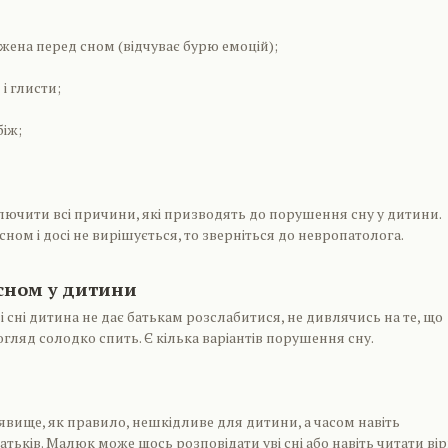
жена перед сном (відчуває бурю емоцій);
і глисти;
біж;
ючити всі причини, які призводять до порушення сну у дитини.
ном і досі не вирішується, то зверніться до невропатолога.
 сном у дитини
ві сні дитина не дає батькам розслабитися, не дивлячись на те, що
гляд солодко спить. Є кілька варіантів порушення сну.
 явище, як правило, нешкідливе для дитини, а часом навіть
тьків. Малюк може щось розповідати уві сні або навіть читати вір