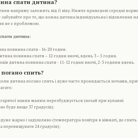
инна спати дитина?
тини напряму залежить від її віку. Нижче приведені середні норм
 забувайте про те, що кожна дитина індивідуальна і відхилення на
ми не є проблемою.
спати дитина:
ина повинна спати - 16-20 годин.
 дитина повинна спати – 12 годин вночі, вдень 3 – 5 годин.
 років дитина повинна спати - 11-12 годин вночі, 2-3 години вдень.
 погано спить?
 коли дитина погано спить і дуже часто прокидається ночами, пр
агато:
 гарячої ванни малюк перезбуджується (нехай при купанні
не буде вище 37 градусів);
і дуже жарко і задушливо (температура повітря в кімнаті, де спить
а перевищувати 24 градусів);