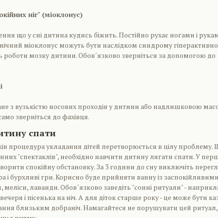
кійних ніг" (міоклонус)
ння що у сні дитина кудись біжить. Постійно рухає ногами і рукам
 нічний міоклонус можуть бути наслідком синдрому гіперактивно
 роботи мозку дитини. Обов´язково зверніться за допомогою до
і
ане з вузькістю носових проходів у дитини або надлишковою ма
 само зверніться до фахівця.
итину спати
ків процедура укладання дітей перетворюється в цілу проблему. 
нних "спектаклів", необхідно навчити дитину лягати спати. У пер
творити спокійну обстановку. За 3 години до сну виключіть перег
а і бурхливі гри. Корисно буде прийняти ванну із заспокійливим
 меліси, лаванди. Обов´язково заведіть "сонні ритуали" - наприкл
ечеря і пісенька на ніч. А для діток старше року - це може бути ка
ання близьким добраніч. Намагайтеся не порушувати цей ритуал,
ну з ритму.