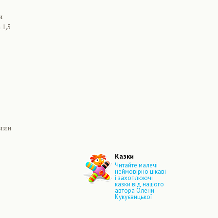
и
 1,5
ичин
Казки
Читайте малечі
неймовірно цікаві
і захоплюючі
казки від нашого
автора Олени
Кукуєвицької