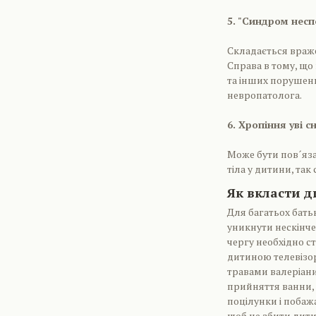
5. "Синдром неспо
Складається враже
Справа в тому, що
та інших порушень
невропатолога.
6. Хропіння уві сн
Може бути пов´яз
тіла у дитини, так
Як вкласти д
Для багатьох бать
уникнути нескінче
чергу необхідно с
дитиною телевізор
травами валеріани,
прийняття ванни, в
поцілунки і побаж
щоб не збити дити