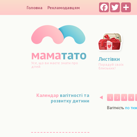
Facebook
Twitter
Sh
Головна
Рекламодавцям
мама
тато
Листівки
Усе, що ви маєте знати про
Порадуй своїх
дітей
близьких!
Календар
вагітності та
Назад
1
2
3
4
розвитку дитини
Вагітність
по ти