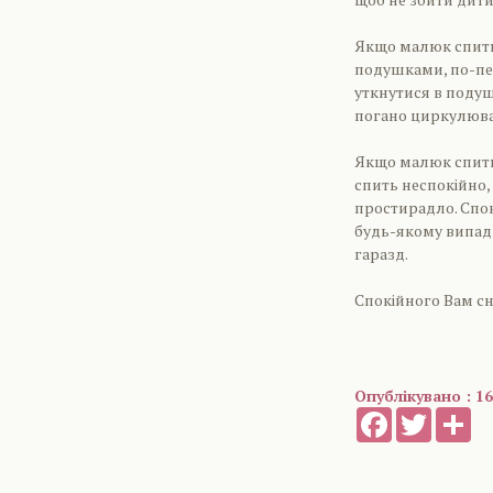
Якщо малюк спить 
подушками, по-пер
уткнутися в подуш
погано циркулюва
Якщо малюк спить 
спить неспокійно, 
простирадло. Спок
будь-якому випадк
гаразд.
Спокійного Вам сн
Опублікувано : 16
Facebook
Twitter
Sh