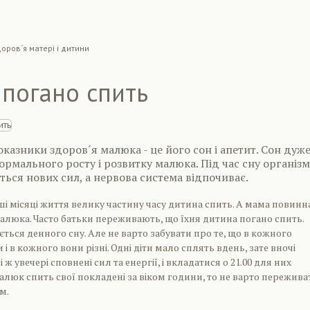
оров´я матері і дитини
погано спить
казники здоров´я малюка - це його сон і апетит. Сон дуж
рмального росту і розвитку малюка. Під час сну організм
ься нових сил, а нервова система відпочиває.
ші місяці життя велику частину часу дитина спить. А мама повинн
алюка. Часто батьки переживають, що їхня дитина погано спить.
ється денного сну. Але не варто забувати про те, що в кожного
і в кожного вони різні. Одні діти мало сплять вдень, зате вночі
 ж увечері сповнені сил та енергії, і вкладатися о 21.00 для них
люк спить свої покладені за віком години, то не варто переживат
м.