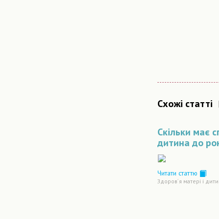
Схожі статті
Скільки має с
дитина до ро
Читати статтю
Здоров´я матері і дит