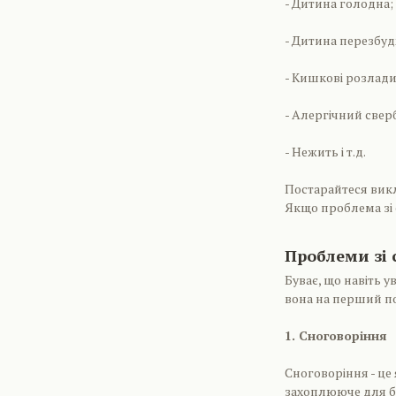
- Дитина голодна;
- Дитина перезбуд
- Кишкові розлади 
- Алергічний свер
- Нежить і т.д.
Постарайтеся викл
Якщо проблема зі с
Проблеми зі
Буває, що навіть у
вона на перший по
1. Сноговоріння
Сноговоріння - це
захоплююче для ба