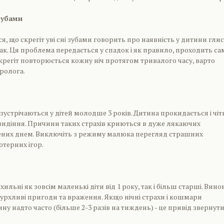
 зубами
я, що скрегіт уві сні зубами говорить про наявність у дитини глис
так. Ця проблема передається у спадок і як правило, проходить са
крегіт повторюється кожну ніч протягом тривалого часу, варто
ролога.
 зустрічаються у дітей молодше 3 років. Дитина прокидається і чіт
видіння. Причини таких страхів криються в дуже лякаючих
ених днем. Виключіть з режиму малюка перегляд страшних
ютерних ігор.
ильні як зовсім маленькі діти від 1 року, так і більш старші. Вин
 бурхливі пригоди та враження. Якщо нічні страхи і кошмари
ну надто часто (більше 2-3 разів на тиждень) - це привід звернут