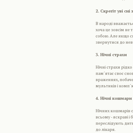
2. Скрегіт уві сні
В народі вважаєтьс
хоча це зовсім не 
собою. Але якщо с
звернутися до нев
3. Нічні страхи
Нічні страхи рідко
пам´ятає своє сно
враженнях, побач
мультиків і комп´
4. Нічні кошмари
Нічних кошмарів сх
всьому - яскраві і
переслідують дити
до лікаря.