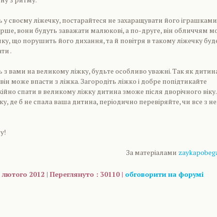
у своєму ліжечку, постарайтеся не захаращувати його іграшками
ше, вони будуть заважати малюкові, а по-друге, він обличчям м
ку, що порушить його дихання, та й повітря в такому ліжечку буд
ти .
з вами на великому ліжку, будьте особливо уважні. Так як дитин
він може впасти з ліжка. Загородіть ліжко і добре попідтикайте
ійно спати в великому ліжку дитина зможе після дворічного віку.
у, де б не спала ваша дитина, періодично перевіряйте, чи все з н
у!
За матеріалами
zaykapobeg
 лютого 2012 | Переглянуто : 30110 |
обговорити на форумі
are