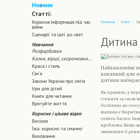
Новини
Статті:
Корисна інформація під час
Головна
Статті
Зд
війни
Сценарiї та iдеї до свят
Дитина 
Навчання
Розфарбовки
Казки, вірші, скоромовки...
Краса і стиль
Найважливіші по
Сiм´я
важливий для но
дитини набираєт
Закони України про сiм'ю
Ігри для дітей
Як правило, у пер
Книги для читання
стежити за сном м
Врятуйте життя
Особливо це стосу
малюка є біоритми 
Корисне і цікаве відео
сплять багато. Інші
Весілля
проблема. Якщо ма
Їжа: корисно та смачно
змінювати її режи
Виховання