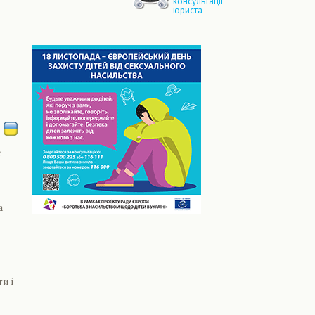
консультації
юриста
е
а
и і