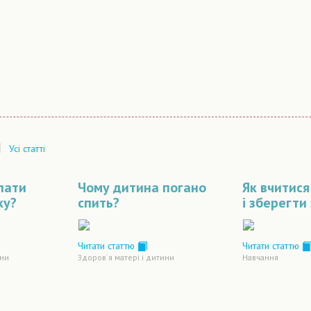
|
Усі статті
пати
Чому дитина погано
Як вчитися
ку?
спить?
і зберегти
Читати статтю
Читати статтю
ини
Здоров´я матері і дитини
Навчання