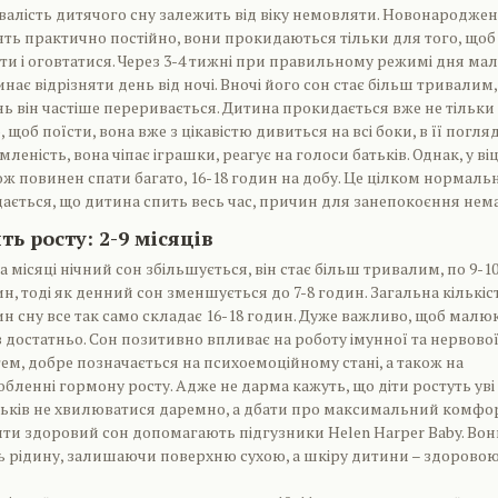
валість дитячого сну залежить від віку немовляти. Новонароджен
ять практично постійно, вони прокидаються тільки для того, щоб
ти і оговтатися. Через 3-4 тижні при правильному режимі дня ма
нає відрізняти день від ночі. Вночі його сон стає більш тривалим,
ь він частіше переривається. Дитина прокидається вже не тільки
, щоб поїсти, вона вже з цікавістю дивиться на всі боки, в її погляд
леність, вона чіпає іграшки, реагує на голоси батьків. Однак, у віц
ж повинен спати багато, 16-18 годин на добу. Це цілком нормальн
дається, що дитина спить весь час, причин для занепокоєння нема
ь росту: 2-9 місяців
а місяці нічний сон збільшується, він стає більш тривалим, по 9-1
н, тоді як денний сон зменшується до 7-8 годин. Загальна кількіс
н сну все так само складає 16-18 годин. Дуже важливо, щоб малю
 достатньо. Сон позитивно впливає на роботу імунної та нервово
ем, добре позначається на психоемоційному стані, а також на
бленні гормону росту. Адже не дарма кажуть, що діти ростуть уві 
тьків не хвилюватися даремно, а дбати про максимальний комфо
ти здоровий сон допомагають підгузники Helen Harper Baby. Вон
ь рідину, залишаючи поверхню сухою, а шкіру дитини – здоровою