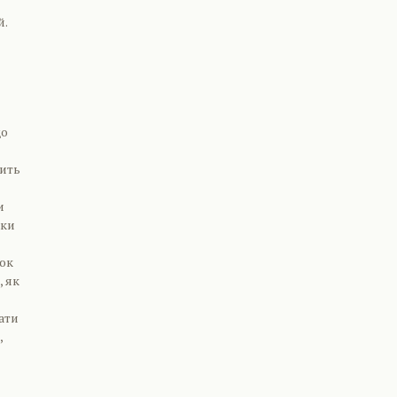
й.
що
пить
и
аки
люк
, як
ати
,