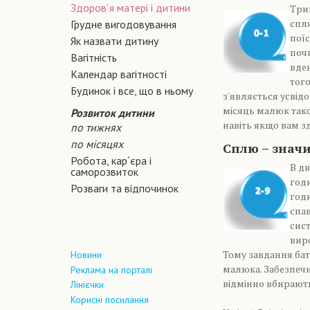
Здоров´я матері і дитини
Три
спл
Грудне вигодовування
поїс
Як назвати дитину
почи
Вагiтнiсть
вден
Календар вагітності
того
Будинок і все, що в ньому
з'являється усвідом
місяць малюк тако
Розвиток дитини
навіть якщо вам з
по тижнях
по місяцях
Сплю – значит
Робота, кар´єра і
В дв
саморозвиток
годи
Розваги та відпочинок
годи
спав
сист
виро
Тому завдання ба
Новини
малюка. Забезпечи
Реклама на порталі
відмінно вбирают
Лінієчки
Корисні посилання