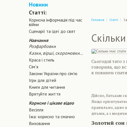
Новини
Статті:
Корисна інформація під час
Головна
Статті
Зд
війни
Сценарiї та iдеї до свят
Скільки
Навчання
Розфарбовки
Казки, вірші, скоромовки...
Краса і стиль
Сьогодні тато з
Сiм´я
говорила, що всю
я повинен спати 
Закони України про сiм'ю
Ігри для дітей
Книги для читання
Врятуйте життя
Дійсно, батькам с
Якщо орієнтуватися
Корисне і цікаве відео
правильно, адже 
Весілля
дітьми, а з медич
Їжа: корисно та смачно
Золотий сон 
Виховання