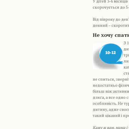
У дітей 3-6 місяці
скорочується до 5
Від півроку до де
денний – скоротит
Не хочу спати
З 
ди
тр
ли
ка
ст
не спиться, зверні
недостатньо фізич
більш ніж активни
дзиґа, а все одно 
особливість. Не т
дитину, адже своє
такий цікавий і пр
Кажу ж вам, мама і 