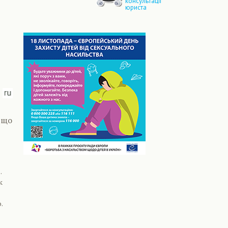
консультації
юриста
, що
.
к
.