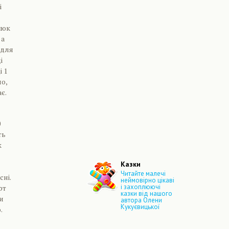
і
люк
 а
 для
і
і 1
о,
є.
0
ть
к
ї
Казки
Читайте малечі
сні.
неймовірно цікаві
і захоплюючі
рт
казки від нашого
и
автора Олени
Кукуєвицької
.