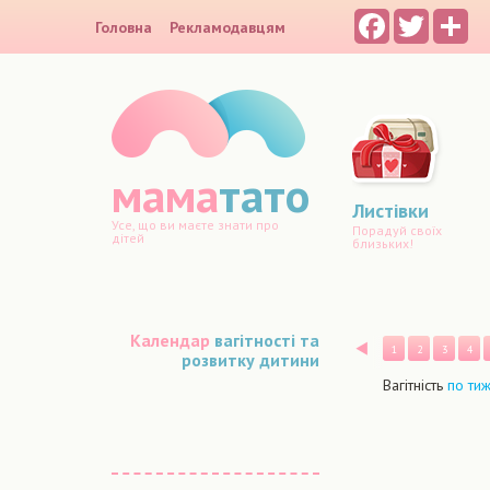
Facebook
Twitter
Sh
Головна
Рекламодавцям
мама
тато
Листівки
Усе, що ви маєте знати про
Порадуй своїх
дітей
близьких!
Календар
вагітності та
Назад
1
2
3
4
розвитку дитини
Вагітність
по ти