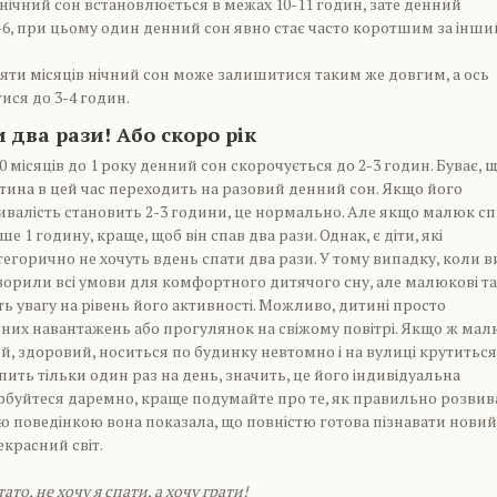
в нічний сон встановлюється в межах 10-11 годин, зате денний
-6, при цьому один денний сон явно стає часто коротшим за інши
в'яти місяців нічний сон може залишитися таким же довгим, а ось
ися до 3-4 годин.
 два рази! Або скоро рік
10 місяців до 1 року денний сон скорочується до 2-3 годин. Буває, 
тина в цей час переходить на разовий денний сон. Якщо його
ивалість становить 2-3 години, це нормально. Але якщо малюк с
ше 1 годину, краще, щоб він спав два рази. Однак, є діти, які
тегорично не хочуть вдень спати два рази. У тому випадку, коли в
ворили всі умови для комфортного дитячого сну, але малюкові т
ть увагу на рівень його активності. Можливо, дитині просто
них навантажень або прогулянок на свіжому повітрі. Якщо ж ма
й, здоровий, носиться по будинку невтомно і на вулиці крутиться
спить тільки один раз на день, значить, це його індивідуальна
урбуйтеся даремно, краще подумайте про те, як правильно розвив
ю поведінкою вона показала, що повністю готова пізнавати новий
екрасний світ.
тато, не хочу я спати, а хочу грати!