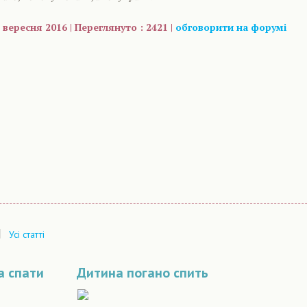
 вересня 2016 | Переглянуто : 2421 |
обговорити на форумі
are
|
Усі статті
а спати
Дитина погано спить