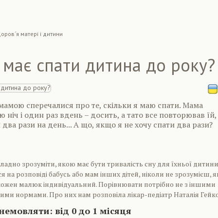
оров´я матері і дитини
 має спати дитина до року?
 мамою сперечалися про те, скільки я маю спати. Мама
 ніч і один раз вдень – досить, а тато все повторював їй
два рази на день... А що, якщо я не хочу спати два рази?
кладно зрозуміти, якою має бути тривалість сну для їхньої дитини
 на розповіді бабусь або мам інших дітей, ніколи не зрозумієш, я
кожен малюк індивідуальний. Порівнювати потрібно не з іншими
ними нормами. Про них нам розповіла лікар-педіатр Наталія Гейко
немовляти: від 0 до 1 місяця