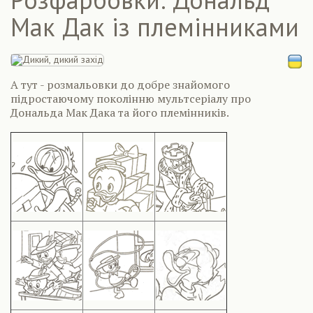
Мак Дак із племінниками
А тут - розмальовки до добре знайомого
підростаючому поколінню мультсеріалу про
Дональда Мак Дака та його племінників.