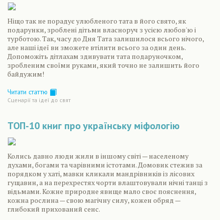
Ніщо так не порадує улюбленого тата в його свято, як
подарунки, зроблені дітьми власноруч з усією любов'ю і
турботою. Так, часу до Дня Тата залишилося всього нічого,
але наші ідеї ви зможете втілити всього за один день.
Допоможіть дітлахам здивувати тата подаруночком,
зробленим своїми руками, який точно не залишить його
байдужим!
Читати статтю
Сценарiї та iдеї до свят
ТОП-10 книг про українську міфологію
Колись давно люди жили в іншому світі — населеному
духами, богами та чарівними істотами. Домовик стежив за
порядком у хаті, мавки кликали мандрівників із лісових
гущавин, а на перехрестях чорти влаштовували нічні танці з
відьмами. Кожне природне явище мало своє пояснення,
кожна рослина — свою магічну силу, кожен обряд —
глибокий прихований сенс.