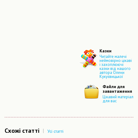
Казки
Читайте малечі
неймовірно цікаві
і захоплюючі
казки від нашого
автора Олени
Кукуєвицької
Файли для
завантаження
Цікавий матеріал
для вас
Схожі статті
|
Усі статті