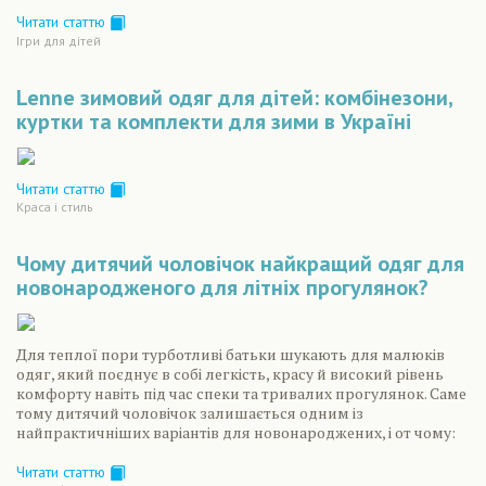
Читати статтю
Ігри для дітей
Lenne зимовий одяг для дітей: комбінезони,
куртки та комплекти для зими в Україні
Читати статтю
Краса і стиль
Чому дитячий чоловічок найкращий одяг для
новонародженого для літніх прогулянок?
Для теплої пори турботливі батьки шукають для малюків
одяг, який поєднує в собі легкість, красу й високий рівень
комфорту навіть під час спеки та тривалих прогулянок. Саме
тому дитячий чоловічок залишається одним із
найпрактичніших варіантів для новонароджених, і от чому:
Читати статтю