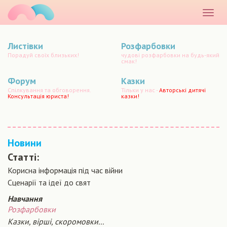
маматато
Розкр
меню
Листівки
Розфарбовки
Порадуй своїх близьких!
чудові розфарбовки на будь-який
смак!
Форум
Казки
Спілкування та обговорення.
Тільки у нас -
Авторські дитячі
Консультація юриста!
казки!
Новини
Статті:
Корисна інформація під час війни
Сценарiї та iдеї до свят
Навчання
Розфарбовки
Казки, вірші, скоромовки...