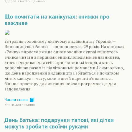
Здоров´я матері і дитини
Що почитати на канікулах: книжки про
важливе
28 травня головному дитячому видавництву України —
Видавництво «Ранок» — виповнюється 29 років. На книжках
«Ранку» виросло вже не одне покоління українців: хтось
вчився читати з першими енциклопедіями видавництва,
хтось відкривав для себе пригодницькі історії, а хтось
дорослішав разом із підлітковими романами. І символічно,
що день народження видавництва збігається з початком
літніх канікул — часу, коли в дітей нарешті з’являється
більше простору для читання не «за програмою», а для
задоволення.
Читати статтю
Книги для читання
День Батька: подарунки татові, які дітки
можуть зробити своїми руками