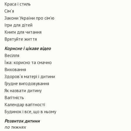
Краса і стиль
Сiм´я
Закони України про сiм'ю
Ігри для дітей
Книги для читання
Врятуйте життя
Корисне і цікаве відео
Весілля
Їжа: корисно та смачно
Виховання
Здоров´я матері і дитини
Грудне вигодовування
Як назвати дитину
Вагiтнiсть
Календар вагітності
Будинок і все, що в ньому
Розвиток дитини
по тижнях