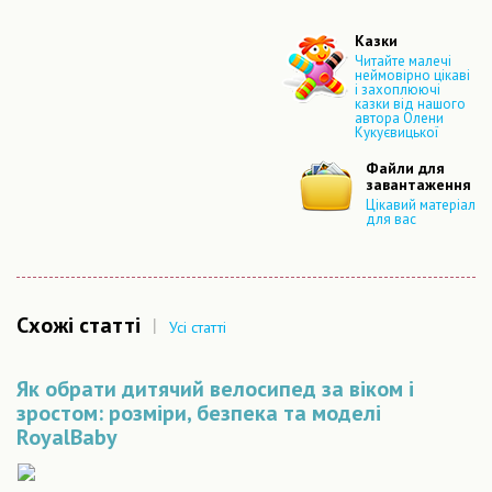
Казки
Читайте малечі
неймовірно цікаві
і захоплюючі
казки від нашого
автора Олени
Кукуєвицької
Файли для
завантаження
Цікавий матеріал
для вас
Схожі статті
|
Усі статті
Як обрати дитячий велосипед за віком і
зростом: розміри, безпека та моделі
RoyalBaby