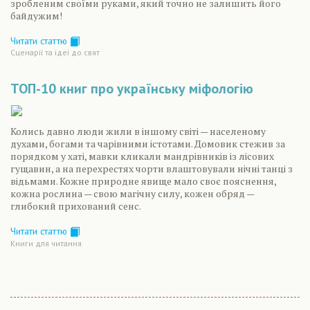
зробленим своїми руками, який точно не залишить його
байдужим!
Читати статтю
Сценарiї та iдеї до свят
ТОП-10 книг про українську міфологію
Колись давно люди жили в іншому світі — населеному
духами, богами та чарівними істотами. Домовик стежив за
порядком у хаті, мавки кликали мандрівників із лісових
гущавин, а на перехрестях чорти влаштовували нічні танці з
відьмами. Кожне природне явище мало своє пояснення,
кожна рослина — свою магічну силу, кожен обряд —
глибокий прихований сенс.
Читати статтю
Книги для читання