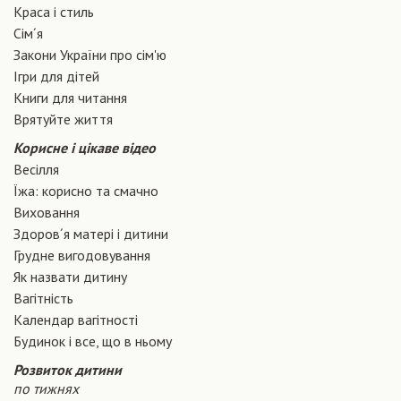
Краса і стиль
Сiм´я
Закони України про сiм'ю
Ігри для дітей
Книги для читання
Врятуйте життя
Корисне і цікаве відео
Весілля
Їжа: корисно та смачно
Виховання
Здоров´я матері і дитини
Грудне вигодовування
Як назвати дитину
Вагiтнiсть
Календар вагітності
Будинок і все, що в ньому
Розвиток дитини
по тижнях