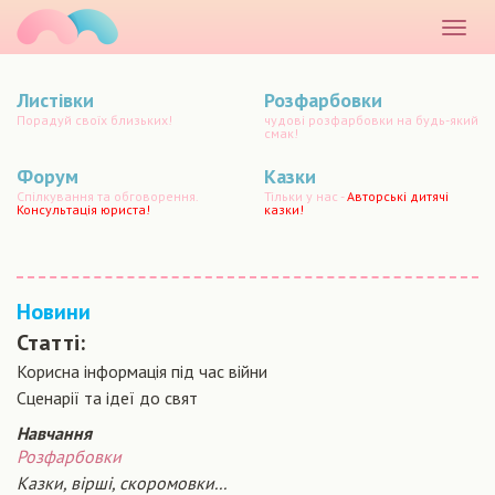
маматато
Розкр
меню
Листівки
Розфарбовки
Порадуй своїх близьких!
чудові розфарбовки на будь-який
смак!
Форум
Казки
Спілкування та обговорення.
Тільки у нас -
Авторські дитячі
Консультація юриста!
казки!
Новини
Статті:
Корисна інформація під час війни
Сценарiї та iдеї до свят
Навчання
Розфарбовки
Казки, вірші, скоромовки...