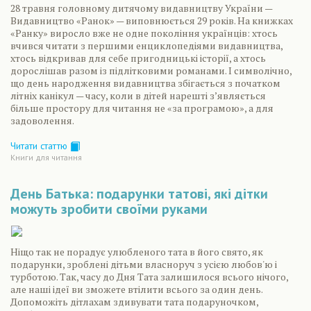
28 травня головному дитячому видавництву України —
Видавництво «Ранок» — виповнюється 29 років. На книжках
«Ранку» виросло вже не одне покоління українців: хтось
вчився читати з першими енциклопедіями видавництва,
хтось відкривав для себе пригодницькі історії, а хтось
дорослішав разом із підлітковими романами. І символічно,
що день народження видавництва збігається з початком
літніх канікул — часу, коли в дітей нарешті з’являється
більше простору для читання не «за програмою», а для
задоволення.
Читати статтю
Книги для читання
День Батька: подарунки татові, які дітки
можуть зробити своїми руками
Ніщо так не порадує улюбленого тата в його свято, як
подарунки, зроблені дітьми власноруч з усією любов'ю і
турботою. Так, часу до Дня Тата залишилося всього нічого,
але наші ідеї ви зможете втілити всього за один день.
Допоможіть дітлахам здивувати тата подаруночком,