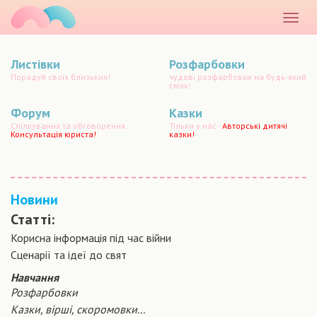
маматато
Розкр
меню
Листівки
Розфарбовки
Порадуй своїх близьких!
чудові розфарбовки на будь-який
смак!
Форум
Казки
Спілкування та обговорення.
Тільки у нас -
Авторські дитячі
Консультація юриста!
казки!
Новини
Статті:
Корисна інформація під час війни
Сценарiї та iдеї до свят
Навчання
Розфарбовки
Казки, вірші, скоромовки...