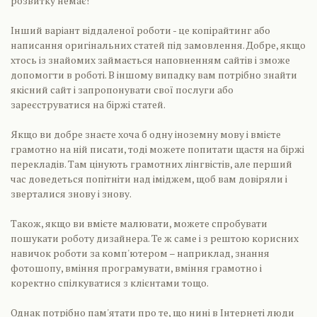
розвитку немає!
Інший варіант віддаленої роботи - це копірайтинг або
написання оригінальних статей під замовлення. Добре, якщо
хтось із знайомих займається наповненням сайтів і зможе
допомогти в роботі. В іншому випадку вам потрібно знайти
якісний сайт і запропонувати свої послуги або
зареєструватися на біржі статей.
Якщо ви добре знаєте хоча б одну іноземну мову і вмієте
грамотно на ній писати, тоді можете попитати щастя на біржі
перекладів. Там цінують грамотних лінгвістів, але перший
час доведеться попітніти над іміджем, щоб вам довіряли і
зверталися знову і знову.
Також, якщо ви вмієте малювати, можете спробувати
пошукати роботу дизайнера. Те ж саме і з рештою корисних
навичок роботи за комп'ютером – наприклад, знання
фотошопу, вміння програмувати, вміння грамотно і
коректно спілкуватися з клієнтами тощо.
Однак потрібно пам'ятати про те, що нині в Інтернеті люди