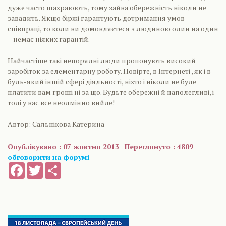
дуже часто шахраюють, тому зайва обережність ніколи не
завадить. Якщо біржі гарантують дотримання умов
співпраці, то коли ви домовляєтеся з людиною один на один
– немає ніяких гарантій.
Найчастіше такі непорядні люди пропонують високий
заробіток за елементарну роботу. Повірте, в Інтернеті , як і в
будь-який іншій сфері діяльності, ніхто і ніколи не буде
платити вам гроші ні за що. Будьте обережні й наполегливі, і
тоді у вас все неодмінно вийде!
Автор: Сальнікова Катерина
Опублікувано : 07 жовтня 2013 | Переглянуто : 4809 |
обговорити на форумі
Facebook
Twitter
Share