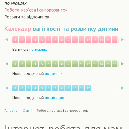
по місяцях
Робота, кар´єра і саморозвиток
Розваги та відпочинок
Календар
вагітності та розвитку дитини
Назад
В
1
2
3
4
5
6
7
8
9
10
11
12
13
14
15
16
17
1
Вагітність
по тижнях
Назад
В
1
2
3
4
5
6
7
8
9
10
11
12
13
14
15
16
17
1
Новонароджений
по тижнях
Назад
В
1
2
3
4
5
6
7
8
9
10
11
12
Новонароджений
по місяцях
Головна
Статті
Робота, кар´єра і саморозвиток
Інтернет-робота для мам