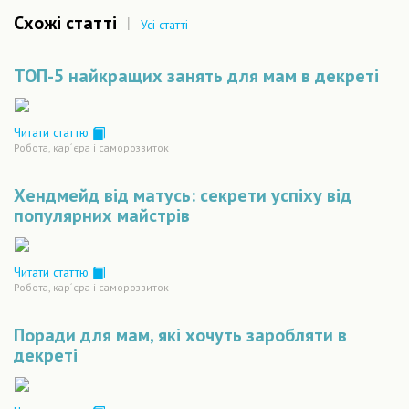
Схожі статті
|
Усі статті
ТОП-5 найкращих занять для мам в декреті
Читати статтю
Робота, кар´єра і саморозвиток
Хендмейд від матусь: секрети успіху від
популярних майстрів
Читати статтю
Робота, кар´єра і саморозвиток
Поради для мам, які хочуть заробляти в
декреті