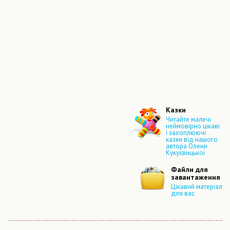
Казки
Читайте малечі
неймовірно цікаві
і захоплюючі
казки від нашого
автора Олени
Кукуєвицької
Файли для
завантаження
Цікавий матеріал
для вас