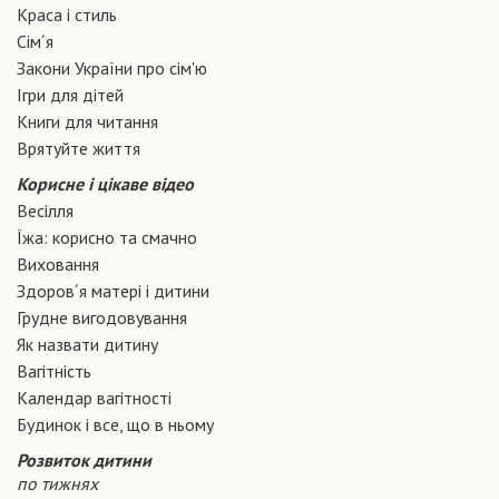
Краса і стиль
Сiм´я
Закони України про сiм'ю
Ігри для дітей
Книги для читання
Врятуйте життя
Корисне і цікаве відео
Весілля
Їжа: корисно та смачно
Виховання
Здоров´я матері і дитини
Грудне вигодовування
Як назвати дитину
Вагiтнiсть
Календар вагітності
Будинок і все, що в ньому
Розвиток дитини
по тижнях