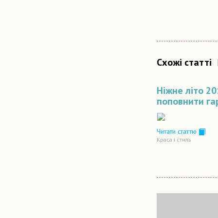
Схожі статті
Ніжне літо 20
поповнити га
Читати статтю
Краса і стиль