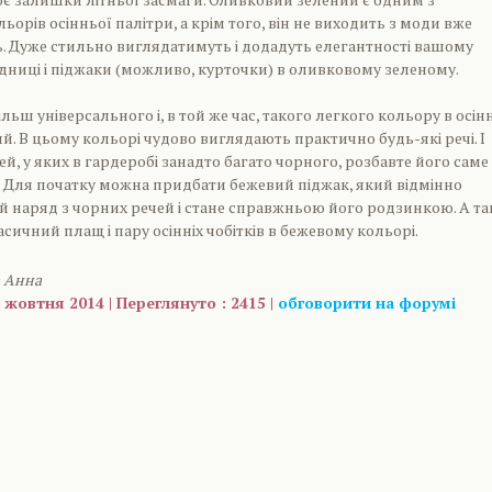
орів осінньої палітри, а крім того, він не виходить з моди вже
ь. Дуже стильно виглядатимуть і додадуть елегантності вашому
ідниці і піджаки (можливо, курточки) в оливковому зеленому.
льш універсального і, в той же час, такого легкого кольору в осін
ий. В цьому кольорі чудово виглядають практично будь-які речі. І
й, у яких в гардеробі занадто багато чорного, розбавте його саме
 Для початку можна придбати бежевий піджак, який відмінно
 наряд з чорних речей і стане справжньою його родзинкою. А т
сичний плащ і пару осінніх чобітків в бежевому кольорі.
а Анна
 жовтня 2014 | Переглянуто : 2415 |
обговорити на форумі
are