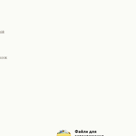
ній
акож
Файли для