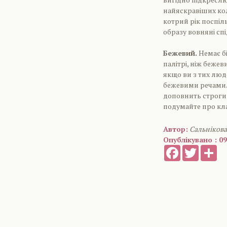
найяскравіших коль
котрий рік поспіл
образу вовняні сп
Бежевий.
Немає бі
палітрі, ніж бежев
якщо ви з тих люде
бежевими речами.
доповнить строгий
подумайте про кла
Автор:
Сальніков
Опублікувано : 09
Facebook
Twitter
Sh