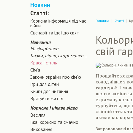
Новини
Статті:
Корисна інформація під час
Головна
Статті
Кр
війни
Сценарiї та iдеї до свят
Кольори
Навчання
свій га
Розфарбовки
Казки, вірші, скоромовки...
Краса і стиль
Сiм´я
Прощайте яскраві
Закони України про сiм'ю
холоднішає з ко
Ігри для дітей
гардероб. І мова
Книги для читання
шорти замінити 
Врятуйте життя
стриману кольор
турбуйтеся, що 
Корисне і цікаве відео
осінній стиль т
Весілля
якими кольорам
Їжа: корисно та смачно
Запропоновані нам
Виховання