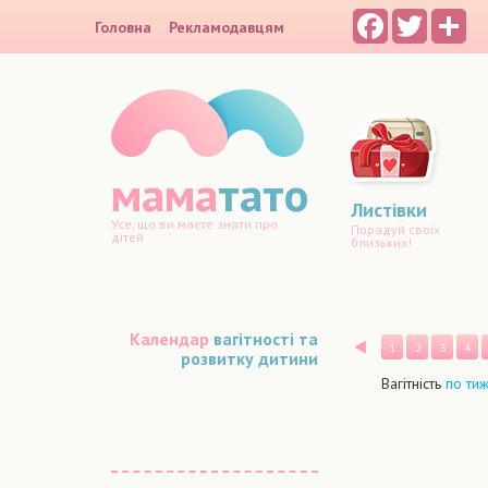
Facebook
Twitter
Sh
Головна
Рекламодавцям
мама
тато
Листівки
Усе, що ви маєте знати про
Порадуй своїх
дітей
близьких!
Календар
вагітності та
Назад
1
2
3
4
розвитку дитини
Вагітність
по ти