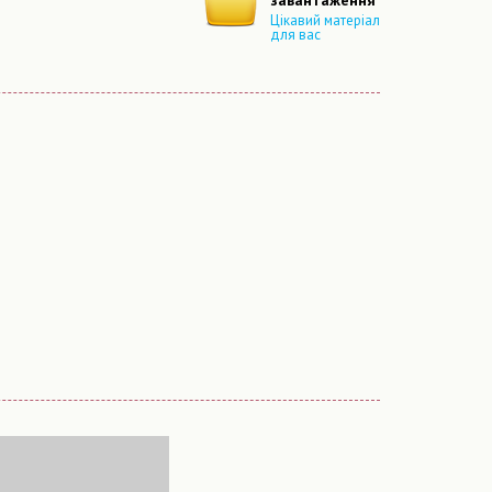
завантаження
Цікавий матеріал
для вас