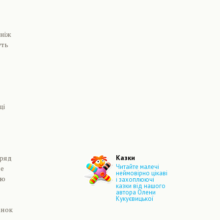
 ніж
уть
ці
аряд
Казки
Читайте малечі
ме
неймовірно цікаві
ою
і захоплюючі
казки від нашого
автора Олени
Кукуєвицької
інок