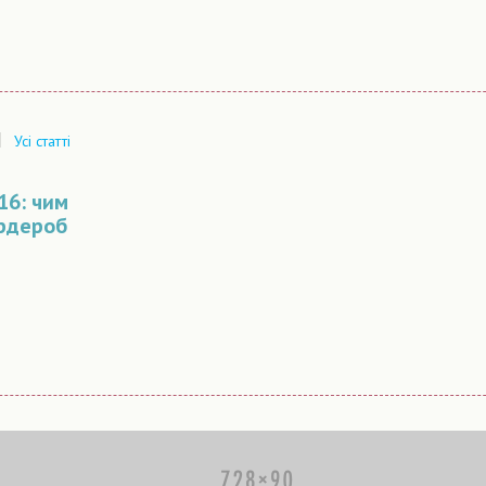
|
Усі статті
16: чим
рдероб