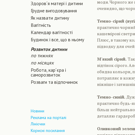
моди. Чорного же 
Здоров´я матері і дитини
очевидно, що чорн
Грудне вигодовування
Як назвати дитину
Темно-сірий (вуг
Вагiтнiсть
практично чорний 
Календар вагітності
кашемірові светри 
Будинок і все, що в ньому
Плюс, в такому ко
підводку для очей, 
Розвиток дитини
по тижнях
М'який сірий.
Так
по місяцях
відтінок сірого. Ал
Робота, кар´єра і
обидва кольори, п
саморозвиток
потрапляє в кожну
Розваги та відпочинок
ніжніше і затишніш
Темно-синій.
Дуж
практично будь-як
більш нейтрально 
Новини
деталлю гардероб
Реклама на порталі
Лінієчки
Оливковий зелен
Корисні посилання
вигідно підкреслю