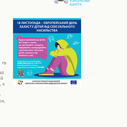
консультації
юриста
ці
ій
, а
е
ки,