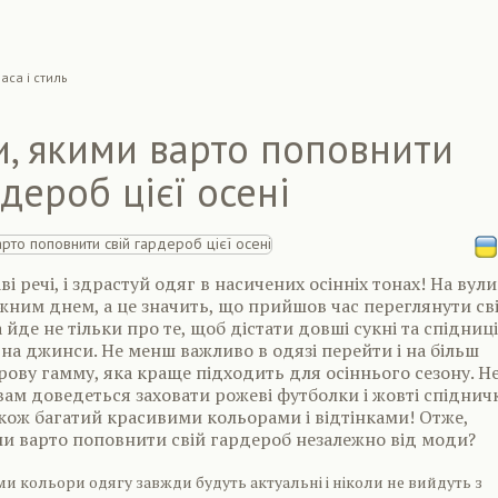
аса і стиль
, якими варто поповнити
рдероб цієї осені
 речі, і здрастуй одяг в насичених осінніх тонах! На вули
жним днем, а це значить, що прийшов час переглянути св
 йде не тільки про те, щоб дістати довші сукні та спідниці
на джинси. Не менш важливо в одязі перейти і на більш
ову гамму, яка краще підходить для осіннього сезону. Н
вам доведеться заховати рожеві футболки і жовті спіднич
акож багатий красивими кольорами і відтінками! Отже,
и варто поповнити свій гардероб незалежно від моди?
и кольори одягу завжди будуть актуальні і ніколи не вийдуть з