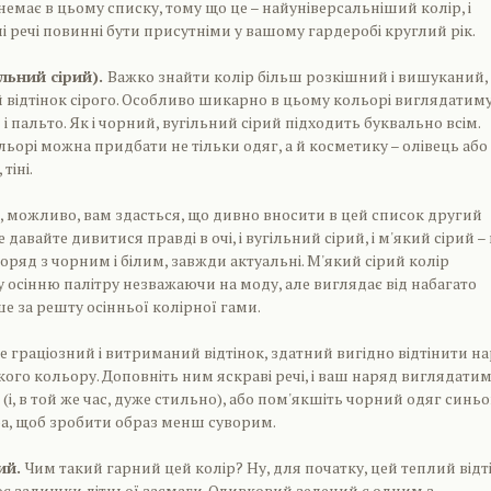
немає в цьому списку, тому що це – найуніверсальніший колір, і
і речі повинні бути присутніми у вашому гардеробі круглий рік.
ільний сірий).
Важко знайти колір більш розкішний і вишуканий,
відтінок сірого. Особливо шикарно в цьому кольорі виглядатим
і пальто. Як і чорний, вугільний сірий підходить буквально всім.
льорі можна придбати не тільки одяг, а й косметику – олівець або
тіні.
, можливо, вам здасться, що дивно вносити в цей список другий
е давайте дивитися правді в очі, і вугільний сірий, і м'який сірий – 
оряд з чорним і білим, завжди актуальні. М'який сірий колір
 осінню палітру незважаючи на моду, але виглядає від набагато
е за решту осінньої колірної гами.
е граціозний і витриманий відтінок, здатний вигідно відтінити н
ого кольору. Доповніть ним яскраві речі, і ваш наряд виглядати
(і, в той же час, дуже стильно), або пом'якшіть чорний одяг синь
а, щоб зробити образ менш суворим.
ий.
Чим такий гарний цей колір? Ну, для початку, цей теплий відт
є залишки літньої засмаги. Оливковий зелений є одним з