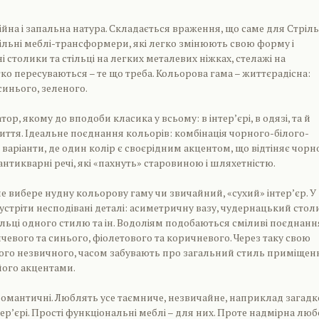
ійна і запальна натура. Складається враження, що саме для Стріль
ільні меблі-трансформери, які легко змінюють свою форму і
 столики та стільці на легких металевих ніжках, стелажі на
гко пересуваються – те що треба. Кольорова гама – життєрадісна:
синього, зеленого.
ор, якому до вподоби класика у всьому: в інтер’єрі, в одязі, та й
життя. Ідеальне поєднання кольорів: комбінація чорного-білого-
 варіанти, де один колір є своєрідним акцентом, що відтіняє чорн
антикварні речі, які «пахнуть» старовиною і шляхетністю.
не вибере нудну кольорову гаму чи звичайний, «сухий» інтер’єр. У
устріти несподівані деталі: асиметричну вазу, чудернацький стол
ільці одного стилю та ін. Водоліям подобаються сміливі поєднанн
чевого та синього, фіолетового та коричневого. Через таку свою
ого незвичного, часом забувають про загальний стиль приміщен
ого акцентами.
 романтичні. Люблять усе таємниче, незвичайне, наприклад загадк
тер’єрі. Прості функціональні меблі – для них. Проте надмірна лю