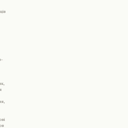
ців
о-
ик,
я
ня,
ові
бов