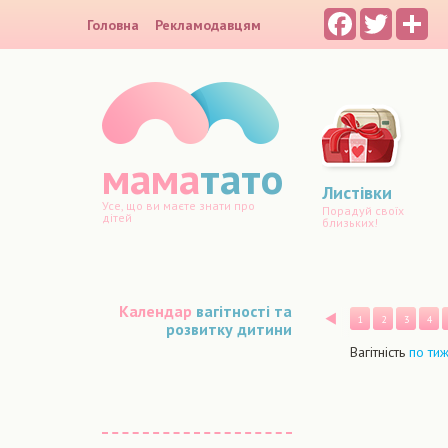
Facebook
Twitter
Sh
Головна
Рекламодавцям
мама
тато
Листівки
Усе, що ви маєте знати про
Порадуй своїх
дітей
близьких!
Календар
вагітності та
Назад
1
2
3
4
розвитку дитини
Вагітність
по ти