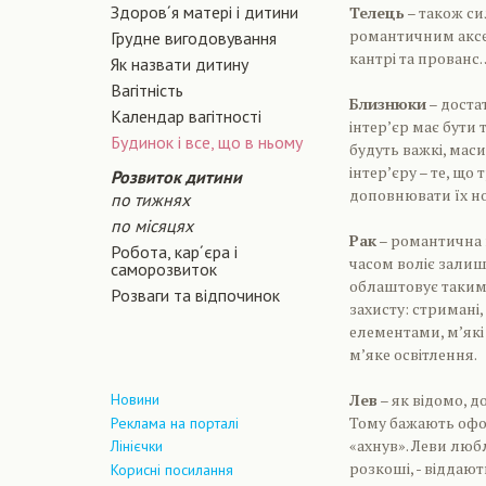
Здоров´я матері і дитини
Телець
– також си
романтичним аксес
Грудне вигодовування
кантрі та прованс
Як назвати дитину
Вагiтнiсть
Близнюки
– доста
Календар вагітності
інтер’єр має бути
Будинок і все, що в ньому
будуть важкі, маси
інтер’єру – те, що
Розвиток дитини
доповнювати їх но
по тижнях
по місяцях
Рак
– романтична н
Робота, кар´єра і
часом воліє залиш
саморозвиток
облаштовує таким
Розваги та відпочинок
захисту: стримані
елементами, м’які
м’яке освітлення.
Новини
Лев
– як відомо, д
Тому бажають офор
Реклама на порталі
«ахнув». Леви любл
Лінієчки
розкоші, - віддают
Корисні посилання