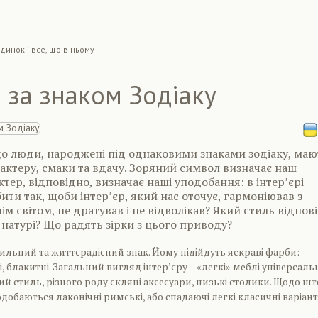
динок і все, що в ньому
р за знаком Зодіаку
що люди, народжені під однаковими знаками зодіаку, маю
рактеру, смаки та вдачу. Зоряний символ визначає наш
ктер, відповідно, визначає наші уподобання: в інтер’єрі
бити так, щоби інтер’єр, який нас оточує, гармоніював з
м світом, не дратував і не відволікав? Який стиль відпов
 натурі? Що радять зірки з цього приводу?
ильний та життєрадісний знак. Йому підійдуть яскраві фарби:
, блакитні. Загальний вигляд інтер’єру – «легкі» меблі універсаль
ий стиль, різного роду скляні аксесуари, низькі столики. Щодо шт
добаються лаконічні римські, або спадаючі легкі класичні варіант