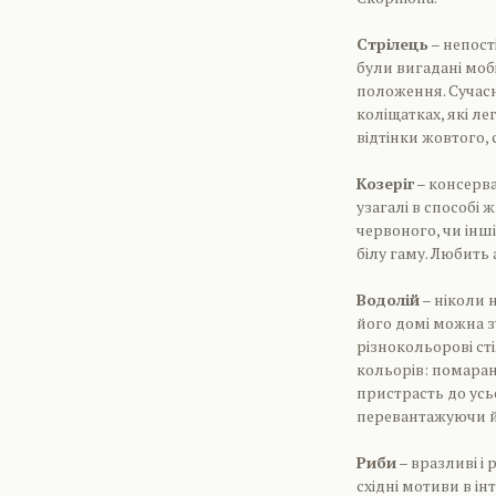
Стрілець
– непост
були вигадані моб
положення. Сучасні
коліщатках, які ле
відтінки жовтого, 
Козеріг
– консерват
узагалі в способі 
червоного, чи інші
білу гаму. Любить 
Водолій
– ніколи 
його домі можна з
різнокольорові ст
кольорів: помаран
пристрасть до усь
перевантажуючи й
Риби
– вразливі і
східні мотиви в ін