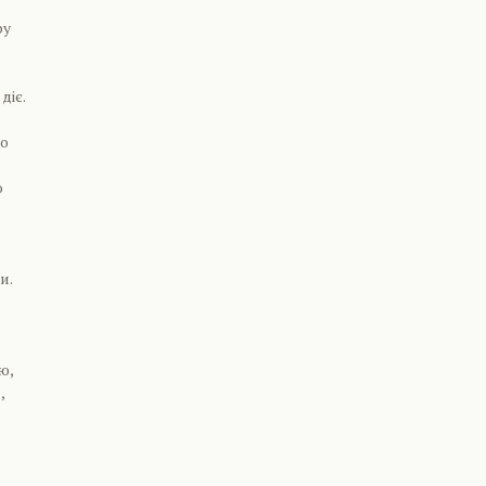
ру
діє.
що
ю
и.
ю,
,