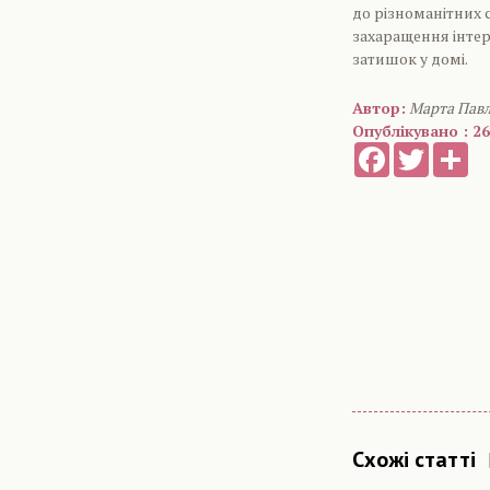
до різноманітних 
захаращення інтер
затишок у домі.
Автор:
Марта Пав
Опублікувано : 26
Facebook
Twitter
Sh
Схожі статті