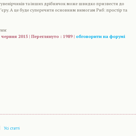
сувенірчиків та інших дрібничок може швидко призвести до
’єру. А це буде суперечити основним вимогам Риб: простір та
люк
 червня 2015 | Переглянуто : 1989 |
обговорити на форумі
are
|
Усі статті