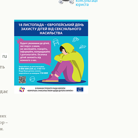
консультації
юриста
ть
ідає
них
ор –
и.