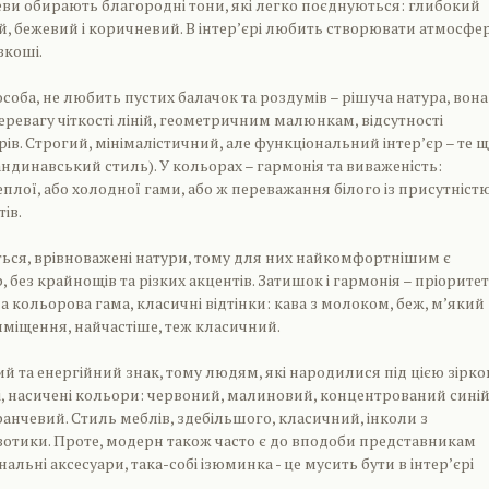
еви обирають благородні тони, які легко поєднуються: глибокий
ий, бежевий і коричневий. В інтер’єрі любить створювати атмосфе
зкоші.
соба, не любить пустих балачок та роздумів – рішуча натура, вона 
перевагу чіткості ліній, геометричним малюнкам, відсутності
ів. Строгий, мінімалістичний, але функціональний інтер’єр – те 
андинавський стиль). У кольорах – гармонія та виваженість:
плої, або холодної гами, або ж переважання білого із присутніст
ів.
иться, врівноважені натури, тому для них найкомфортнішим є
, без крайнощів та різких акцентів. Затишок і гармонія – пріоритет
 кольорова гама, класичні відтінки: кава з молоком, беж, м’який
міщення, найчастіше, теж класичний.
й та енергійний знак, тому людям, які народилися під цією зірко
, насичені кольори: червоний, малиновий, концентрований синій
анчевий. Стиль меблів, здебільшого, класичний, інколи з
отики. Проте, модерн також часто є до вподоби представникам
нальні аксесуари, така-собі ізюминка - це мусить бути в інтер’єрі