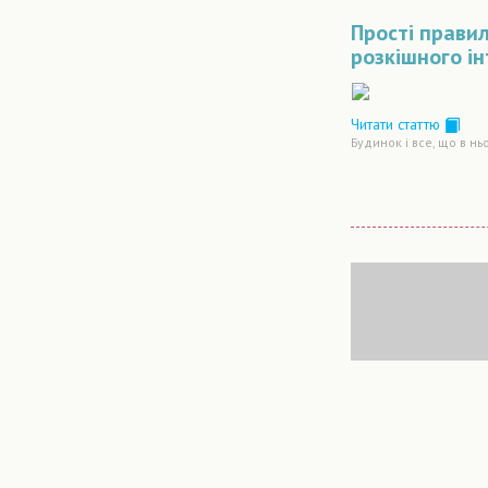
Прості прави
розкішного ін
Читати статтю
Будинок і все, що в нь