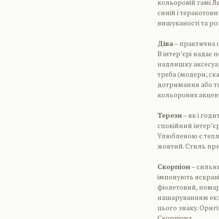
кольоровій гамі Л
синій і теракотов
вишуканості та ро
Діва
– практична о
В інтер’єрі надає 
надлишку аксесуар
треба (модерн, ск
дотримання або те
кольорових акцент
Терези
– як і год
спокійний інтер’єр
Улюбленою є тепла
жовтий. Стиль при
Скорпіон
– сильни
імпонують яскраві
фіолетовий, помар
нашаруванням екз
цього знаку. Оригі
Скорпіона.