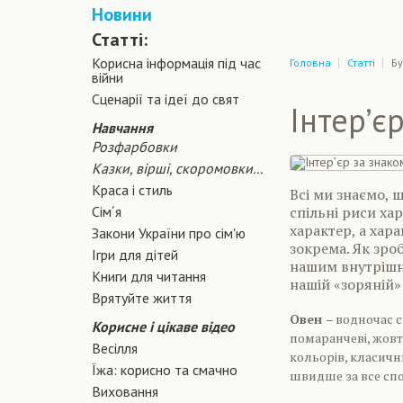
Новини
Статті:
Корисна інформація під час
Головна
Статті
Бу
війни
Сценарiї та iдеї до свят
Інтер’є
Навчання
Розфарбовки
Казки, вірші, скоромовки...
Краса і стиль
Всі ми знаємо, 
Сiм´я
спільні риси ха
характер, а хара
Закони України про сiм'ю
зокрема. Як зро
Ігри для дітей
нашим внутрішні
Книги для читання
нашій «зоряній»
Врятуйте життя
Овен
– водночас с
Корисне і цікаве відео
помаранчеві, жовті
Весілля
кольорів, класичн
Їжа: корисно та смачно
швидше за все спо
Виховання