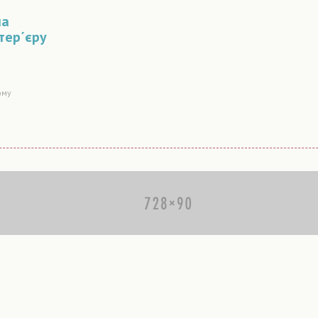
ла
тер´єру
ому