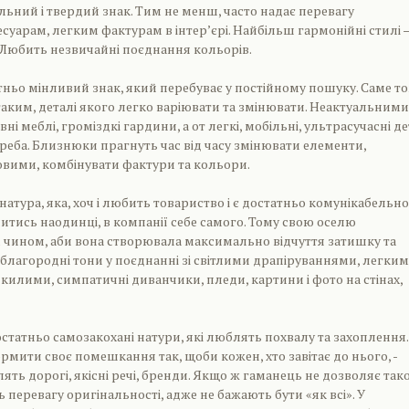
льний і твердий знак. Тим не менш, часто надає перевагу
уарам, легким фактурам в інтер’єрі. Найбільш гармонійні стилі 
. Любить незвичайні поєднання кольорів.
тньо мінливий знак, який перебуває у постійному пошуку. Саме т
 таким, деталі якого легко варіювати та змінювати. Неактуальними
вні меблі, громіздкі гардини, а от легкі, мобільні, ультрасучасні де
 треба. Близнюки прагнуть час від часу змінювати елементи,
вими, комбінувати фактури та кольори.
атура, яка, хоч і любить товариство і є достатньо комунікабельн
итись наодинці, в компанії себе самого. Тому свою оселю
 чином, аби вона створювала максимально відчуття затишку та
, благородні тони у поєднанні зі світлими драпіруваннями, легки
 килими, симпатичні диванчики, пледи, картини і фото на стінах,
остатньо самозакохані натури, які люблять похвалу та захоплення.
мити своє помешкання так, щоби кожен, хто завітає до нього, -
ять дорогі, якісні речі, бренди. Якщо ж гаманець не дозволяє так
ь перевагу оригінальності, адже не бажають бути «як всі». У