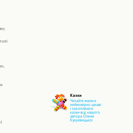
–
ому
талі
ою,
ми
Казки
Читайте малечі
неймовірно цікаві
і захоплюючі
казки від нашого
автора Олени
Кукуєвицької
ої