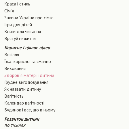
Краса і стиль
Сiм´я
Закони України про сiм'ю
Ігри для дітей
Книги для читання
Врятуйте життя
Корисне і цікаве відео
Весілля
Їжа: корисно та смачно
Виховання
Здоров´я матері і дитини
Грудне вигодовування
Як назвати дитину
Вагiтнiсть
Календар вагітності
Будинок і все, що в ньому
Розвиток дитини
по тижнях