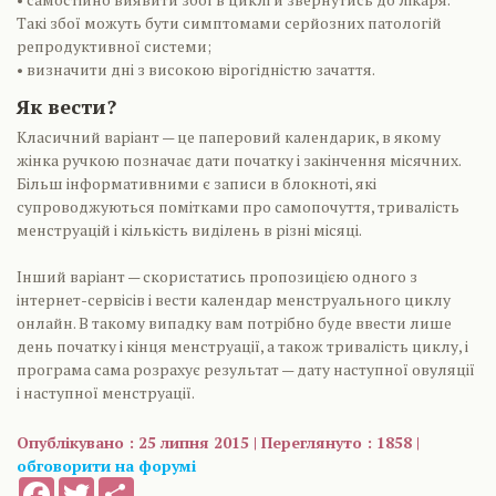
Такі збої можуть бути симптомами серйозних патологій
репродуктивної системи;
• визначити дні з високою вірогідністю зачаття.
Як вести?
Класичний варіант — це паперовий календарик, в якому
жінка ручкою позначає дати початку і закінчення місячних.
Більш інформативними є записи в блокноті, які
супроводжуються помітками про самопочуття, тривалість
менструацій і кількість виділень в різні місяці.
Інший варіант — скористатись пропозицією одного з
інтернет-сервісів і вести календар менструального циклу
онлайн. В такому випадку вам потрібно буде ввести лише
день початку і кінця менструації, а також тривалість циклу, і
програма сама розрахує результат — дату наступної овуляції
і наступної менструації.
Опублікувано : 25 липня 2015 | Переглянуто : 1858 |
обговорити на форумі
Facebook
Twitter
Share