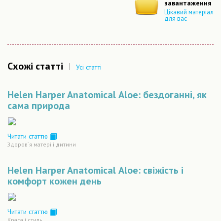
завантаження
Цікавий матеріал
для вас
Схожі статті
|
Усі статті
Helen Harper Anatomical Аloe: бездоганні, як
сама природа
Читати статтю
Здоров´я матері і дитини
Helen Harper Anatomical Аloe: свіжість і
комфорт кожен день
Читати статтю
Краса і стиль