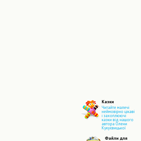
Казки
Читайте малечі
неймовірно цікаві
і захоплюючі
казки від нашого
автора Олени
Кукуєвицької
Файли для