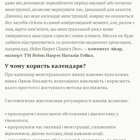
адже він допомагає передбачити період овуляції або початку
менструації, дозволяє вирахувати час, ідеальний для зачаття.
Дівчина, що веде календар менструацій, навряд чи опиниться
без засобів гігієни в самий невідповідний момент, але, разом з
тим, варто пам’ятати, що менструальний цикл може
зміщуватись внаслідок стресів і зміни клімату. Ніколи не буде
зайвим підстрахуватись за допомогою щоденних прокладок,
наприклад, Helen Harper Classics Deo»,
—
коментує лікар,
експерт ТМ Helen Harper Наталія Гейко.
У чому користь календаря?
Про календар менструального циклу напевне чула кожна
жінка. Однак більшість недооцінює важливість і корисність
цього простого і доступного метода досліджень.
Систематичне відстеження регулярності циклів дозволяє:
• прискорити і полегшити обстеження і діагностику у
гінеколога;
• прорахувати час овуляції і менструації, спланувати
відпочинок, ділову поїздку, інші важливі події;
• самостійно виявити збої в циклі й звернутись до лікаря.