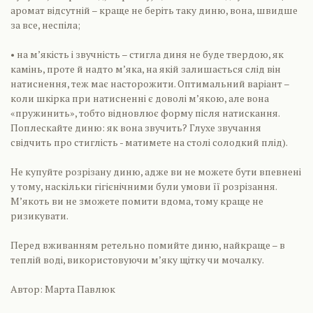
аромат відсутній – краще не беріть таку диню, вона, швидше
за все, неспіла;
• на м’якість і звучність – стигла диня не буде твердою, як
камінь, проте й надто м’яка, на якій залишається слід він
натиснення, теж має насторожити. Оптимальний варіант –
коли шкірка при натисненні є доволі м’якою, але вона
«пружинить», тобто відновлює форму після натискання.
Поплескайте диню: як вона звучить? Глухе звучання
свідчить про стиглість - матимете на столі солодкий плід).
Не купуйте розрізану диню, адже ви не можете бути впевнені
у тому, наскільки гігієнічними були умови її розрізання.
М’якоть ви не зможете помити вдома, тому краще не
ризикувати.
Перед вживанням ретельно помийте диню, найкраще – в
теплій воді, використовуючи м’яку щітку чи мочалку.
Автор: Марта Павлюк