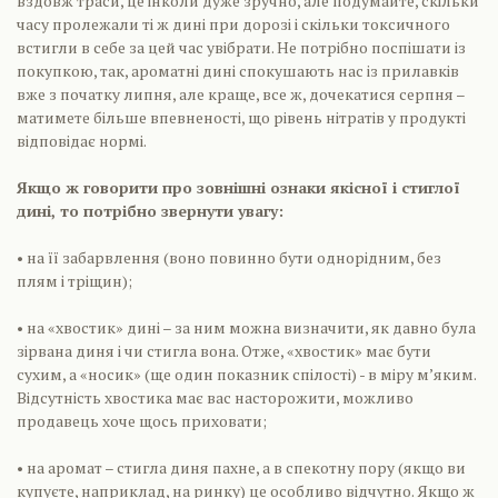
вздовж траси, це інколи дуже зручно, але подумайте, скільки
часу пролежали ті ж дині при дорозі і скільки токсичного
встигли в себе за цей час увібрати. Не потрібно поспішати із
покупкою, так, ароматні дині спокушають нас із прилавків
вже з початку липня, але краще, все ж, дочекатися серпня –
матимете більше впевненості, що рівень нітратів у продукті
відповідає нормі.
Якщо ж говорити про зовнішні ознаки якісної і стиглої
дині, то потрібно звернути увагу:
• на її забарвлення (воно повинно бути однорідним, без
плям і тріщин);
• на «хвостик» дині – за ним можна визначити, як давно була
зірвана диня і чи стигла вона. Отже, «хвостик» має бути
сухим, а «носик» (ще один показник спілості) - в міру м’яким.
Відсутність хвостика має вас насторожити, можливо
продавець хоче щось приховати;
• на аромат – стигла диня пахне, а в спекотну пору (якщо ви
купуєте, наприклад, на ринку) це особливо відчутно. Якщо ж