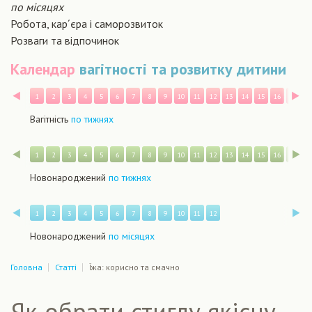
по місяцях
Робота, кар´єра і саморозвиток
Розваги та відпочинок
Календар
вагітності та розвитку дитини
Назад
В
1
2
3
4
5
6
7
8
9
10
11
12
13
14
15
16
17
1
Вагітність
по тижнях
Назад
В
1
2
3
4
5
6
7
8
9
10
11
12
13
14
15
16
17
1
Новонароджений
по тижнях
Назад
В
1
2
3
4
5
6
7
8
9
10
11
12
Новонароджений
по місяцях
Головна
Статті
Їжа: корисно та смачно
Як обрати стиглу якісну