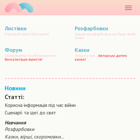
маматато
Розкр
меню
Листівки
Розфарбовки
Порадуй своїх близьких!
чудові розфарбовки на будь-який
смак!
Форум
Казки
Спілкування та обговорення.
Тільки у нас -
Авторські дитячі
Консультація юриста!
казки!
Новини
Статті:
Корисна інформація під час війни
Сценарiї та iдеї до свят
Навчання
Розфарбовки
Казки, вірші, скоромовки...