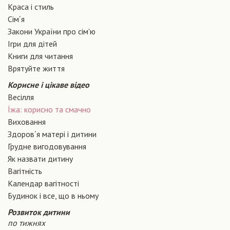
Краса і стиль
Сiм´я
Закони України про сiм'ю
Ігри для дітей
Книги для читання
Врятуйте життя
Корисне і цікаве відео
Весілля
Їжа: корисно та смачно
Виховання
Здоров´я матері і дитини
Грудне вигодовування
Як назвати дитину
Вагiтнiсть
Календар вагітності
Будинок і все, що в ньому
Розвиток дитини
по тижнях