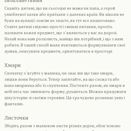
Інопланетянин
Скажіть дитині, що ви сьогодні не мама чи папа, а герой
улюбленої казки або приїхали з далеких країн. Ви ніколи не
були на вулиці і зовсім не знаєте, як тут все влаштовано.
Ставте дитині свідомо прості і смішні питання, просіть
називати кожен предмет, що з´являється у вас на дорозі.
Нехай вона вам розповість, навіщо він потрібний, і що з ним
робити. В такий спосіб маля вчитиметься формулювати свої
думки, описувати предмети, орієнтуватися в просторі.
Хмари
Спочатку з´ясуйте у малюка, чи знає він що таке хмари,
звідки вони беруться. Тепер запитайте, на що схожа та або
інша хмаринка або їх скупчення. Постежте разом, як хмари в
небі весь час змінюють форму, рухаються. Можна придумати
цілу історію зі своїми героями. Ця гра чудово розвиває уяву і
фантазію.
Листочки
Зберіть разом з малюком листя різних дерев, обов´язково