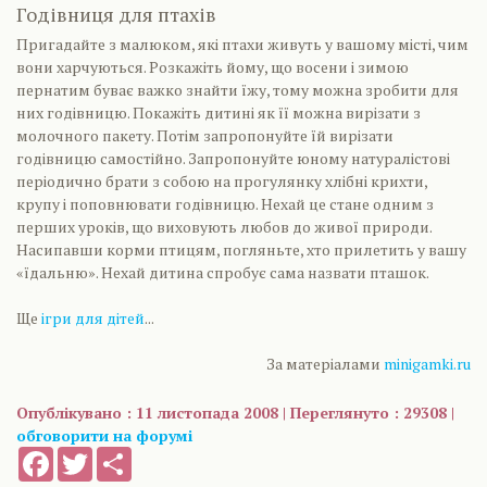
Годівниця для птахів
Пригадайте з малюком, які птахи живуть у вашому місті, чим
вони харчуються. Розкажіть йому, що восени і зимою
пернатим буває важко знайти їжу, тому можна зробити для
них годівницю. Покажіть дитині як її можна вирізати з
молочного пакету. Потім запропонуйте їй вирізати
годівницю самостійно. Запропонуйте юному натуралістові
періодично брати з собою на прогулянку хлібні крихти,
крупу і поповнювати годівницю. Нехай це стане одним з
перших уроків, що виховують любов до живої природи.
Насипавши корми птицям, погляньте, хто прилетить у вашу
«їдальню». Нехай дитина спробує сама назвати пташок.
Ще
ігри для дітей
...
За матеріалами
minigamki.ru
Опублікувано : 11 листопада 2008 | Переглянуто : 29308 |
обговорити на форумі
Facebook
Twitter
Share