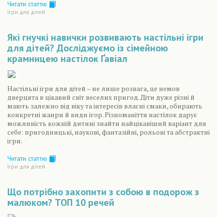
Читати статтю
Ігри для дітей
Які гнучкі навички розвивають настільні ігри
для дітей? Досліджуємо із сімейною
крамницею настілок Ґавіал
Настільні ігри для дітей – не лише розвага, це немов
дверцята в цікавий світ веселих пригод. Діти дуже різні й
мають залежно від віку та інтересів власні смаки, обирають
конкретні жанри й види ігор. Різноманіття настілок дарує
можливість кожній дитині знайти найцікавіший варіант для
себе: пригодницькі, наукові, фантазійні, рольові та абстрактні
ігри.
Читати статтю
Ігри для дітей
Що потрібно захопити з собою в подорож з
малюком? ТОП 10 речей