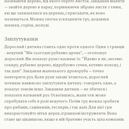
називаючи дерево, від якого берете листок. Завдання маляти
— знайти дерево в парку, порівнюючи зібране листя з тими,
які ще залишилися на деревах, і пригадати, як воно
називається. Можна злегка ускладнити гру, додавши
шишки, горіхи, жолуді.
Заплутувалки
Дорослий і дитина стають одне проти одного. Один з гравців
- ведучий. “Ми сьогодні рубаэмо дрова”, — оголошує
дорослий. Він показує рухи і називає їх: “Йдемо в ліс, несемо
сокиру, рубаємо дерево, відрубуємо сучки, котимо колоду, і
так далі”. Завдання маленького дроворуба — точно
повторити рух. Коли рухи запам´ятаються, дорослий
починає навмисно заплутувати дитину: говорить одне, а
показує зовсім інше. Завдання дитини — не збитися і
показати названий рух. Освоївшись, маля теж може
спробувати себе в ролі ведучого. Потім гру можна зробити
про рибаків, садівників, теслярів, і так далі. Для цієї гри
використовуйте вітки дерев, іграшкові інструменти. Вона
стане ще цікавішою, якщо в ній братиме участь ціла компанія.