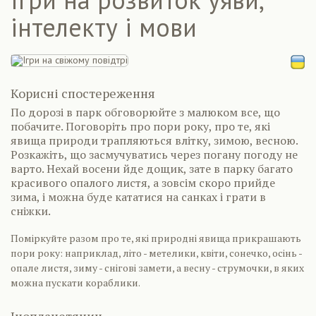
інтелекту і мови
Корисні спостереження
По дорозі в парк обговорюйте з малюком все, що
побачите. Поговоріть про пори року, про те, які
явища природи трапляються влітку, зимою, весною.
Розкажіть, що засмучуватись через погану погоду не
варто. Нехай восени йде дощик, зате в парку багато
красивого опалого листя, а зовсім скоро прийде
зима, і можна буде кататися на санках і грати в
сніжки.
Поміркуйте разом про те, які природні явища прикрашають
пори року: наприклад, літо - метелики, квіти, сонечко, осінь -
опале листя, зиму - снігові замети, а весну - струмочки, в яких
можна пускати кораблики.