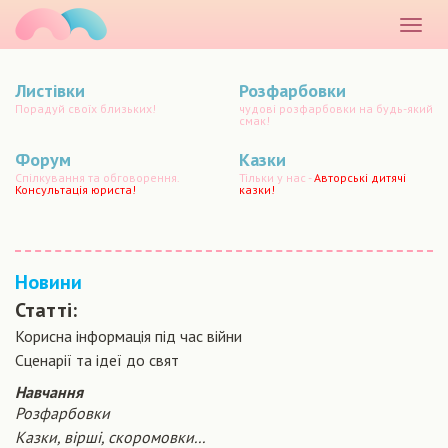
маматато
Розкр
меню
Листівки
Розфарбовки
Порадуй своїх близьких!
чудові розфарбовки на будь-який
смак!
Форум
Казки
Спілкування та обговорення.
Тільки у нас -
Авторські дитячі
Консультація юриста!
казки!
Новини
Статті:
Корисна інформація під час війни
Сценарiї та iдеї до свят
Навчання
Розфарбовки
Казки, вірші, скоромовки...