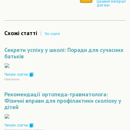
Цікавий матеріал
для вас
Схожі статті
|
Усі статті
Секрети успіху у школі: Поради для сучасних
батьків
Читати статтю
Навчання
Рекомендації ортопеда-травматолога:
Фізичні вправи для профілактики сколіозу у
дітей
Читати статтю
Здоров´я матері і дитини