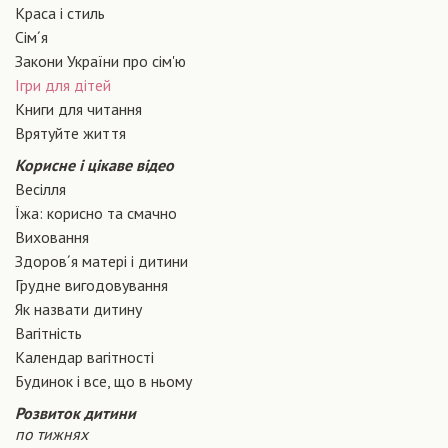
Краса і стиль
Сiм´я
Закони України про сiм'ю
Ігри для дітей
Книги для читання
Врятуйте життя
Корисне і цікаве відео
Весілля
Їжа: корисно та смачно
Виховання
Здоров´я матері і дитини
Грудне вигодовування
Як назвати дитину
Вагiтнiсть
Календар вагітності
Будинок і все, що в ньому
Розвиток дитини
по тижнях