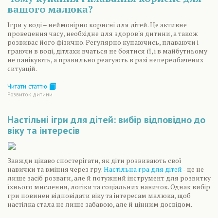
вашого малюка?
Ігри у воді – неймовірно корисні для дітей. Це активне
проведення часу, необхідне для здоров'я дитини, а також
розвиває його фізично. Регулярно купаючись, плаваючи і
граючи в воді, дітлахи вчаться не боятися її, і в майбутньому
не панікують, а правильно реагують в разі непередбачених
ситуацій.
Читати статтю
Розвиток дитини
Настільні ігри для дітей: вибір відповідно до
віку та інтересів
Завжди цікаво спостерігати, як діти розвивають свої
навички та вміння через гру.
Настільна гра для дітей
- це не
лише засіб розваги, але й потужний інструмент для розвитку
їхнього мислення, логіки та соціальних навичок. Однак вибір
гри повинен відповідати віку та інтересам малюка, щоб
настілка стала не лише забавою, але й цінним досвідом.