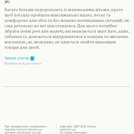
Багато батьків подорожують із маленькими дітьми, проте
щоб поїздка пройшла максимально вдало, легко та
комфортно для обох та без жодних неочікуваних ситуацій, їм
слід ретельно до неї підготуватися. Для цього потрібно
зібрати певні речі для малечі, які вважаються must have, адже,
забувши їх, доведеться відправлятися в пошуки по місцевих
магазинах, де, можливо, не вдасться знайти відповідні
товари для дітей.
Читати статтю
Розваги та відпочинок
|
При використаннi матерiалiв з
Copyright 2007-2026 Mama-
порталу mama-tato.com.ua
tato.com.ua
активне посилання на нас
Усі права захищено.