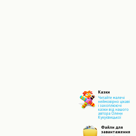
Казки
Читайте малечі
неймовірно цікаві
і захоплюючі
казки від нашого
автора Олени
Кукуєвицької
Файли для
завантаження