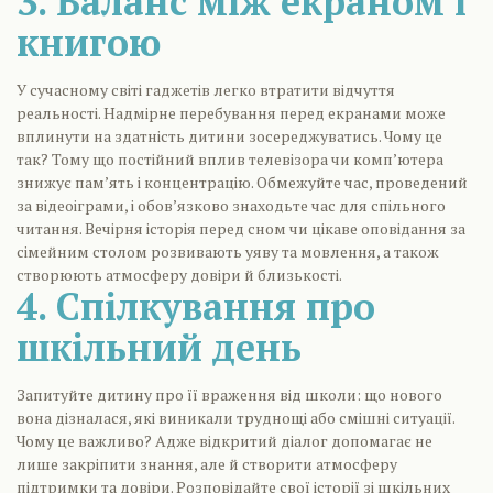
3. Баланс між екраном і
книгою
У сучасному світі гаджетів легко втратити відчуття
реальності. Надмірне перебування перед екранами може
вплинути на здатність дитини зосереджуватись. Чому це
так? Тому що постійний вплив телевізора чи комп’ютера
знижує пам’ять і концентрацію. Обмежуйте час, проведений
за відеоіграми, і обов’язково знаходьте час для спільного
читання. Вечірня історія перед сном чи цікаве оповідання за
сімейним столом розвивають уяву та мовлення, а також
створюють атмосферу довіри й близькості.
4. Спілкування про
шкільний день
Запитуйте дитину про її враження від школи: що нового
вона дізналася, які виникали труднощі або смішні ситуації.
Чому це важливо? Адже відкритий діалог допомагає не
лише закріпити знання, але й створити атмосферу
підтримки та довіри. Розповідайте свої історії зі шкільних