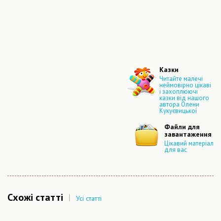
Казки
Читайте малечі
неймовірно цікаві
і захоплюючі
казки від нашого
автора Олени
Кукуєвицької
Файли для
завантаження
Цікавий матеріал
для вас
Схожі статті
|
Усі статті