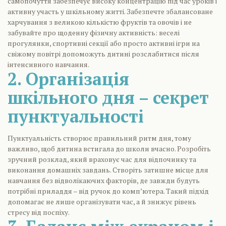
самопочуття забезпечує високу концентрацію під час уроків і
активну участь у шкільному житті. Забезпечте збалансоване
харчування з великою кількістю фруктів та овочів і не
забувайте про щоденну фізичну активність: веселі
прогулянки, спортивні секції або просто активні ігри на
свіжому повітрі допоможуть дитині розслабитися після
інтенсивного навчання.
2. Організація
шкільного дня – секрет
пунктуальності
Пунктуальність створює правильний ритм дня, тому
важливо, щоб дитина встигала до школи вчасно. Розробіть
зручний розклад, який враховує час для відпочинку та
виконання домашніх завдань. Створіть затишне місце для
навчання без відволікаючих факторів, де завжди будуть
потрібні приладдя – від ручок до комп’ютера. Такий підхід
допомагає не лише організувати час, а й знижує рівень
стресу від поспіху.