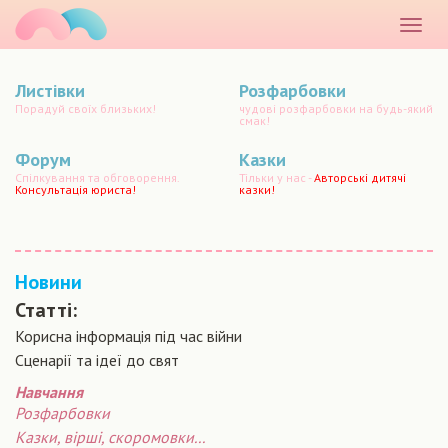
маматато
Розкр
меню
Листівки
Розфарбовки
Порадуй своїх близьких!
чудові розфарбовки на будь-який
смак!
Форум
Казки
Спілкування та обговорення.
Тільки у нас -
Авторські дитячі
Консультація юриста!
казки!
Новини
Статті:
Корисна інформація під час війни
Сценарiї та iдеї до свят
Навчання
Розфарбовки
Казки, вірші, скоромовки...