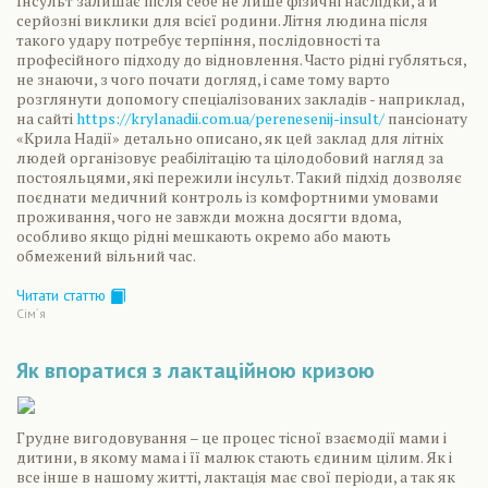
Інсульт залишає після себе не лише фізичні наслідки, а й
серйозні виклики для всієї родини. Літня людина після
такого удару потребує терпіння, послідовності та
професійного підходу до відновлення. Часто рідні губляться,
не знаючи, з чого почати догляд, і саме тому варто
розглянути допомогу спеціалізованих закладів - наприклад,
на сайті
https://krylanadii.com.ua/perenesenij-insult/
пансіонату
«Крила Надії» детально описано, як цей заклад для літніх
людей організовує реабілітацію та цілодобовий нагляд за
постояльцями, які пережили інсульт. Такий підхід дозволяє
поєднати медичний контроль із комфортними умовами
проживання, чого не завжди можна досягти вдома,
особливо якщо рідні мешкають окремо або мають
обмежений вільний час.
Читати статтю
Сiм´я
Як впоратися з лактаційною кризою
Грудне вигодовування – це процес тісної взаємодії мами і
дитини, в якому мама і її малюк стають єдиним цілим. Як і
все інше в нашому житті, лактація має свої періоди, а так як