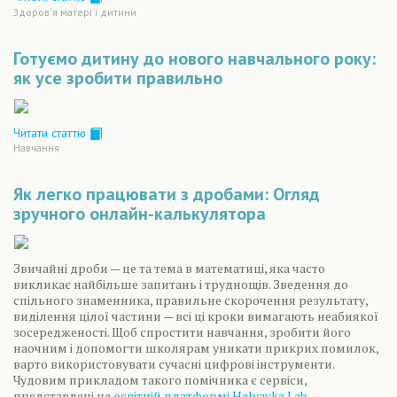
Здоров´я матері і дитини
Готуємо дитину до нового навчального року:
як усе зробити правильно
Читати статтю
Навчання
Як легко працювати з дробами: Огляд
зручного онлайн-калькулятора
Звичайні дроби — це та тема в математиці, яка часто
викликає найбільше запитань і труднощів. Зведення до
спільного знаменника, правильне скорочення результату,
виділення цілої частини — всі ці кроки вимагають неабиякої
зосередженості. Щоб спростити навчання, зробити його
наочним і допомогти школярам уникати прикрих помилок,
варто використовувати сучасні цифрові інструменти.
Чудовим прикладом такого помічника є сервіси,
представлені на
освітній платформі Halyavka Lab
.