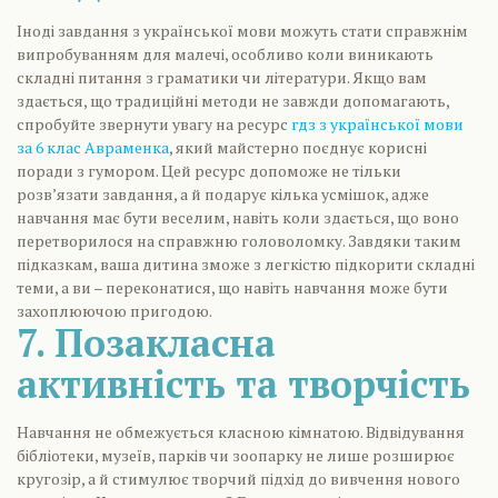
Іноді завдання з української мови можуть стати справжнім
випробуванням для малечі, особливо коли виникають
складні питання з граматики чи літератури. Якщо вам
здається, що традиційні методи не завжди допомагають,
спробуйте звернути увагу на ресурс
гдз з української мови
за 6 клас Авраменка
, який майстерно поєднує корисні
поради з гумором. Цей ресурс допоможе не тільки
розв’язати завдання, а й подарує кілька усмішок, адже
навчання має бути веселим, навіть коли здається, що воно
перетворилося на справжню головоломку. Завдяки таким
підказкам, ваша дитина зможе з легкістю підкорити складні
теми, а ви – переконатися, що навіть навчання може бути
захоплюючою пригодою.
7. Позакласна
активність та творчість
Навчання не обмежується класною кімнатою. Відвідування
бібліотеки, музеїв, парків чи зоопарку не лише розширює
кругозір, а й стимулює творчий підхід до вивчення нового