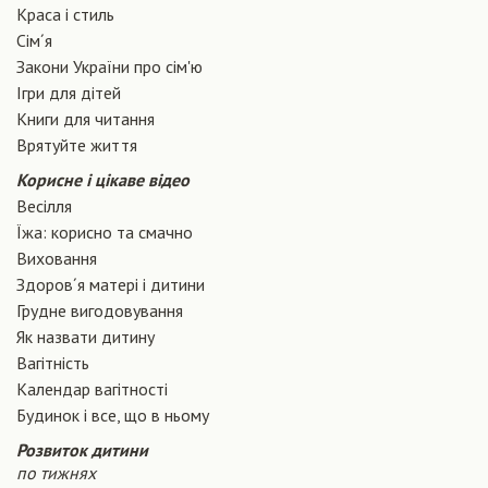
Краса і стиль
Сiм´я
Закони України про сiм'ю
Ігри для дітей
Книги для читання
Врятуйте життя
Корисне і цікаве відео
Весілля
Їжа: корисно та смачно
Виховання
Здоров´я матері і дитини
Грудне вигодовування
Як назвати дитину
Вагiтнiсть
Календар вагітності
Будинок і все, що в ньому
Розвиток дитини
по тижнях