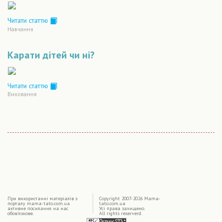
Читати статтю
Навчання
Карати дітей чи ні?
Читати статтю
Виховання
|
При використаннi матерiалiв з
Copyright 2007-2026 Mama-
порталу mama-tato.com.ua
tato.com.ua
активне посилання на нас
Усі права захищено.
обов'язкове.
All rights reserverd.