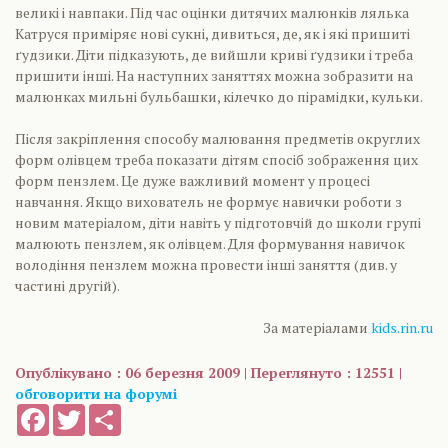
великі і навпаки. Під час оцінки дитячих малюнків лялька
Катруся приміряє нові сукні, дивиться, де, як і які пришиті
ґудзики. Діти підказують, де вийшли криві ґудзики і треба
пришити інші. На наступних заняттях можна зобразити на
малюнках мильні бульбашки, кілечко до пірамідки, кульки.
Після закріплення способу малювання предметів округлих
форм олівцем треба показати дітям спосіб зображення цих
форм пензлем. Це дуже важливий момент у процесі
навчання. Якщо вихователь не формує навички роботи з
новим матеріалом, діти навіть у підготовчій до школи групі
малюють пензлем, як олівцем. Для формування навичок
володіння пензлем можна провести інші заняття (див. у
частині другій).
За матеріалами
kids.rin.ru
Опублікувано : 06 березня 2009 | Переглянуто : 12551 |
обговорити на форумі
Facebook
Twitter
Share