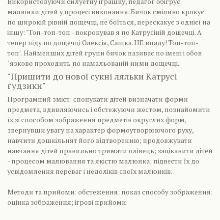
Використовуючи силуетну іграшку, педагог обігрує
малюнки дітей у процесі виконання. Бичок сміливо крокує
по широкій рівній дощечці, не боїться, перескакує з однієї на
іншу: "Топ-топ-топ - покрокував я по Катрусіній дощечці. А
тепер піду по дощечці Олексія, Сашка. НЕ впаду! Топ-топ-
топ". Найменших дітей групи бичок називає по імені і обов
´язково проходить по намальованій ними дощечці.
"Пришити до нової сукні ляльки Катрусі
ґудзики"
Програмний зміст: спонукати дітей визначати форми
предмета, вдивляючись і обстежуючи жестом, познайомити
їх зі способом зображення предметів округлих форм,
звернувши увагу на характер формоутворюючого руху,
навчити дошкільнят його відтворенню; продовжувати
навчання дітей правильно тримати олівець; зацікавити дітей
- процесом малювання та якістю малюнка; підвести їх до
усвідомлення переваг і недоліків своїх малюнків.
Методи та прийоми: обстеження; показ способу зображення;
оцінка зображення; ігрові прийоми.