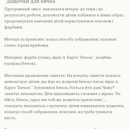
"Дощечки для бичка"
Програмний зміст: викликати інтерес до теми і до
результату роботи, допомогти дітям побачити в лініях образ;
продовжувати навчання дітей користуватися пензлем і
фарбами.
Методи та прийоми: показ способу зображення; художнє
слово; ігрові прийоми.
Матеріал: фарби (гуаш), вірш А. Барто "Бичок"; подібна
іграшка (бичок).
Методика проведення заняття: На початку заняття педагог
демонструє дітям, що йде по дощечці бичок і читає вірш А.
Барто "Бичок". "Зупинився бичок, боїться йти далі. Чому?" -
запитує вихователь. Діти відповідають словами з вірша. "Не
бійся, бичок, зараз ми тобі ще дощечок принесемо", -
говорить вихователь і пропонує дітям намалювати дощечки,
показує спосіб зображення, пояснює, як треба тримати
кисть.