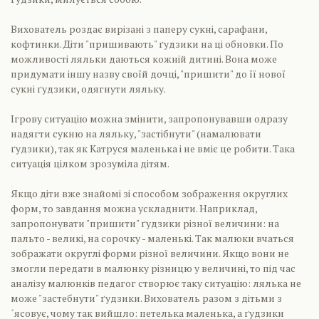
Вихователь роздає вирізані з паперу сукні, сарафани,
кофтинки. Діти "пришивають" ґудзики на ці обновки. По
можливості ляльки даються кожній дитині. Вона може
придумати іншу назву своїй дочці, "пришити" до її нової
сукні ґудзики, одягнути ляльку.
Ігрову ситуацію можна змінити, запропонувавши одразу
надягти сукню на ляльку, "застібнути" (намалювати
ґудзики), так як Катруся маленька і не вміє це робити. Така
ситуація цілком зрозуміла дітям.
Якщо діти вже знайомі зі способом зображення округлих
форм, то завдання можна ускладнити. Наприклад,
запропонувати "пришити" ґудзики різної величини: на
пальто - великі, на сорочку - маленькі. Так малюки вчаться
зображати округлі форми різної величини. Якщо вони не
змогли передати в малюнку різницю у величині, то під час
аналізу малюнків педагог створює таку ситуацію: лялька не
може "застебнути" ґудзики. Вихователь разом з дітьми з
´ясовує, чому так вийшло: петелька маленька, а ґудзики