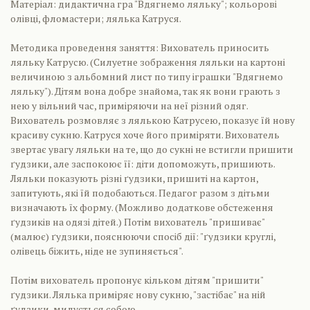
Матеріал: дидактична гра "Вдягнемо ляльку"; кольорові
олівці, фломастери; лялька Катруся.
Методика проведення заняття: Вихователь приносить
ляльку Катрусю. (Силуетне зображення ляльки на картоні
величиною з альбомний лист по типу іграшки "Вдягнемо
ляльку"). Дітям вона добре знайома, так як вони грають з
нею у вільний час, приміряючи на неї різний одяг.
Вихователь розмовляє з лялькою Катрусею, показує їй нову
красиву сукню. Катруся хоче його приміряти. Вихователь
звертає увагу ляльки на те, що до сукні не встигли пришити
ґудзики, але заспокоює її: діти допоможуть, пришиють.
Ляльки показують різні ґудзики, пришиті на картон,
запитують, які їй подобаються. Педагог разом з дітьми
визначають їх форму. (Можливо додаткове обстеження
ґудзиків на одязі дітей.) Потім вихователь "пришиває"
(малює) ґудзики, пояснюючи спосіб дії: "ґудзики круглі,
олівець біжить, ніде не зупиняється".
Потім вихователь пропонує кільком дітям "пришити"
ґудзики. Лялька приміряє нову сукню, "застібає" на ній
ґудзики, милується собою.