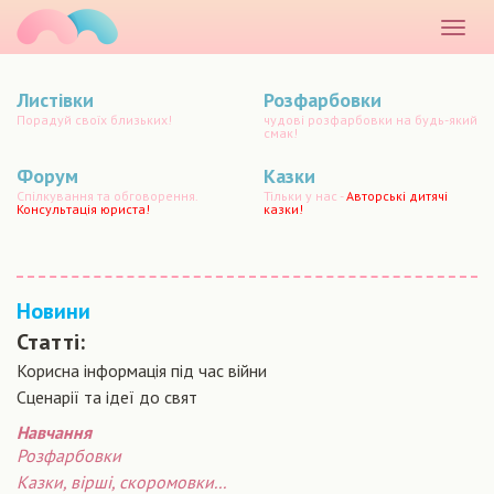
маматато
Розкр
меню
Листівки
Розфарбовки
Порадуй своїх близьких!
чудові розфарбовки на будь-який
смак!
Форум
Казки
Спілкування та обговорення.
Тільки у нас -
Авторські дитячі
Консультація юриста!
казки!
Новини
Статті:
Корисна інформація під час війни
Сценарiї та iдеї до свят
Навчання
Розфарбовки
Казки, вірші, скоромовки...