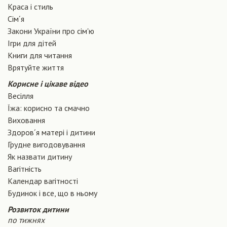
Краса і стиль
Сiм´я
Закони України про сiм'ю
Ігри для дітей
Книги для читання
Врятуйте життя
Корисне і цікаве відео
Весілля
Їжа: корисно та смачно
Виховання
Здоров´я матері і дитини
Грудне вигодовування
Як назвати дитину
Вагiтнiсть
Календар вагітності
Будинок і все, що в ньому
Розвиток дитини
по тижнях