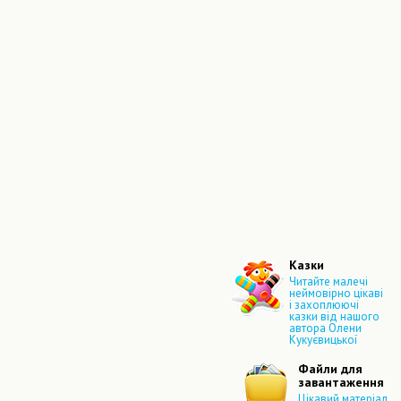
Казки
Читайте малечі
неймовірно цікаві
і захоплюючі
казки від нашого
автора Олени
Кукуєвицької
Файли для
завантаження
Цікавий матеріал